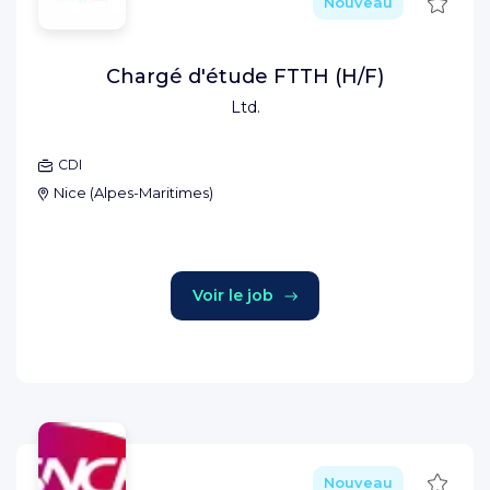
Sauve
Nouveau
Chargé d'étude FTTH (H/F)
Ltd.
CDI
Nice
(
Alpes-Maritimes
)
Voir le job
Sauve
Nouveau