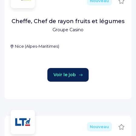
Sauve
Nouveau
Cheffe, Chef de rayon fruits et légumes
Groupe Casino
Nice
(
Alpes-Maritimes
)
Voir le job
Sauve
Nouveau