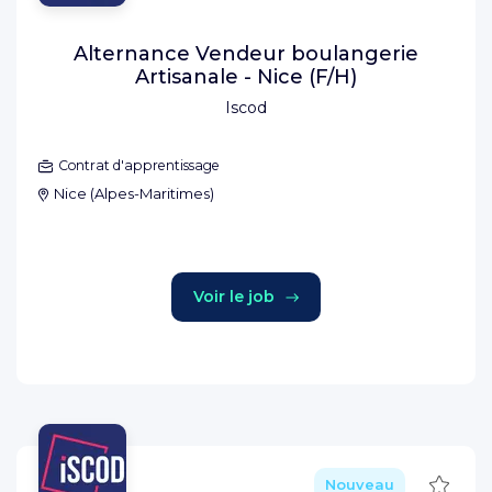
Alternance Vendeur boulangerie
Artisanale - Nice (F/H)
Iscod
Contrat d'apprentissage
Nice
(
Alpes-Maritimes
)
Voir le job
Sauve
Nouveau