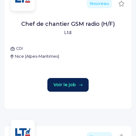
Sauve
Nouveau
Chef de chantier GSM radio (H/F)
Ltd.
CDI
Nice
(
Alpes-Maritimes
)
Voir le job