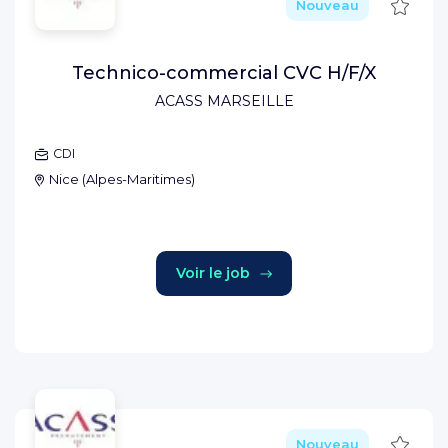
Sauve
Nouveau
Technico-commercial CVC H/F/X
ACASS MARSEILLE
CDI
Nice
(
Alpes-Maritimes
)
Voir le job
Sauve
Nouveau