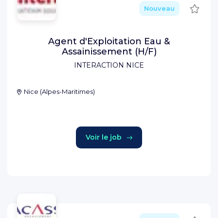
Sauve
Nouveau
Agent d'Exploitation Eau &
Assainissement (H/F)
INTERACTION NICE
Nice
(
Alpes-Maritimes
)
Voir le job