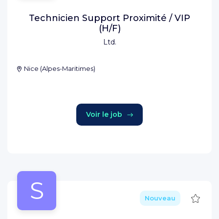
Technicien Support Proximité / VIP
(H/F)
Ltd.
Nice
(
Alpes-Maritimes
)
Voir le job
S
Sauve
Nouveau