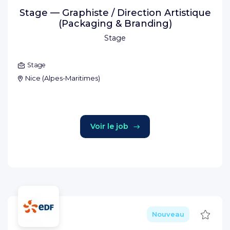
Stage — Graphiste / Direction Artistique
(Packaging & Branding)
Stage
Stage
Nice
(
Alpes-Maritimes
)
Voir le job
Sauve
Nouveau