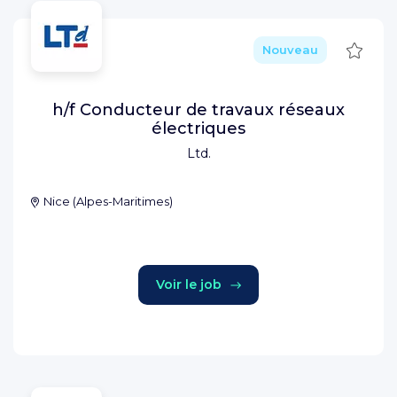
Sauve
Nouveau
h/f Conducteur de travaux réseaux
électriques
Ltd.
Nice
(
Alpes-Maritimes
)
Voir le job