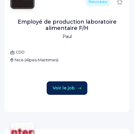
Sauve
Nouveau
Employé de production laboratoire
alimentaire F/H
Paul
CDD
Nice
(
Alpes-Maritimes
)
Voir le job