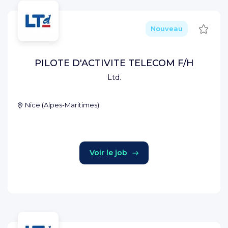
Sauve
Nouveau
PILOTE D'ACTIVITE TELECOM F/H
Ltd.
Nice
(
Alpes-Maritimes
)
Voir le job