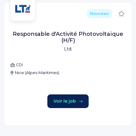
Sauve
Nouveau
Responsable d'Activité Photovoltaïque
(H/F)
Ltd.
CDI
Nice
(
Alpes-Maritimes
)
Voir le job