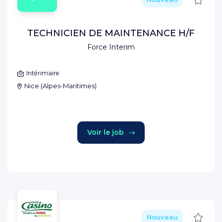
TECHNICIEN DE MAINTENANCE H/F
Force Interim
Intérimaire
Nice
(
Alpes-Maritimes
)
Voir le job
Sauve
Nouveau