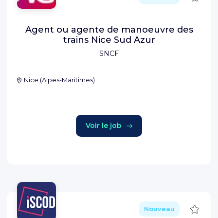
Agent ou agente de manoeuvre des
trains Nice Sud Azur
SNCF
Nice
(
Alpes-Maritimes
)
Voir le job
Sauve
Nouveau