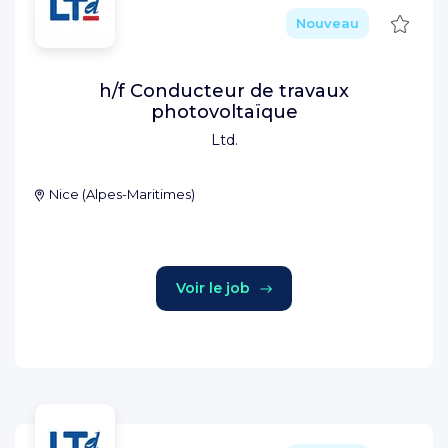
Sauve
Nouveau
h/f Conducteur de travaux
photovoltaïque
Ltd.
Nice
(
Alpes-Maritimes
)
Voir le job