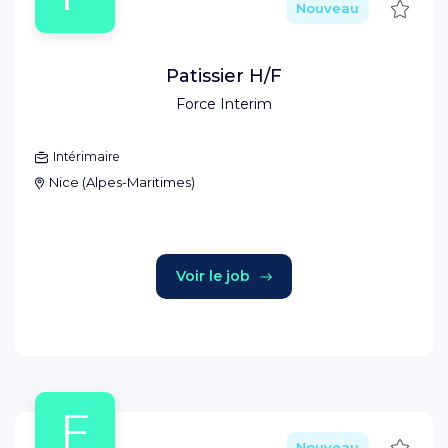
Sauve
Nouveau
Patissier H/F
Force Interim
Intérimaire
Nice
(
Alpes-Maritimes
)
Voir le job
F
Sauve
Nouveau