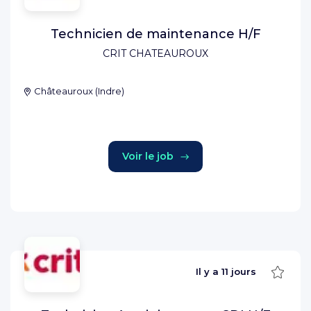
Technicien de maintenance H/F
CRIT CHATEAUROUX
Châteauroux
(
Indre
)
Voir le job
Sauve
Il y a
11 jours