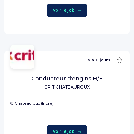
Voir le job
Sauve
Il y a
11 jours
Conducteur d'engins H/F
CRIT CHATEAUROUX
Châteauroux
(
Indre
)
Voir le job