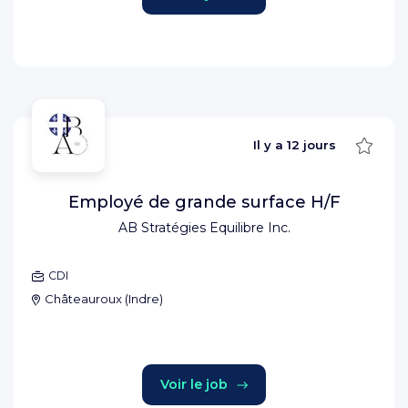
Sauve
Il y a
12 jours
Employé de grande surface H/F
AB Stratégies Equilibre Inc.
CDI
Châteauroux
(
Indre
)
Voir le job