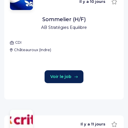
Sauve
Il y a
10 jours
Sommelier (H/F)
AB Stratégies Equilibre
CDI
Châteauroux
(
Indre
)
Voir le job
Sauve
Il y a
11 jours