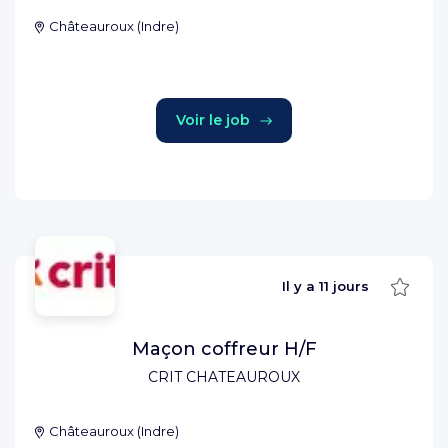
Châteauroux
(
Indre
)
Voir le job
Sauve
Il y a
11 jours
Maçon coffreur H/F
CRIT CHATEAUROUX
Châteauroux
(
Indre
)