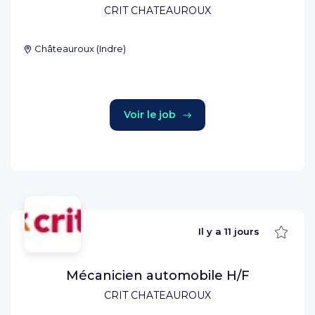
CRIT CHATEAUROUX
Châteauroux
(
Indre
)
Voir le job
Sauve
Il y a
11 jours
Mécanicien automobile H/F
CRIT CHATEAUROUX