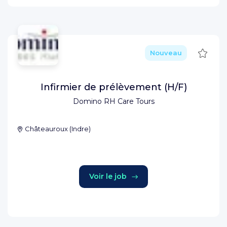
Sauve
Nouveau
Infirmier de prélèvement (H/F)
Domino RH Care Tours
Châteauroux
(
Indre
)
Voir le job