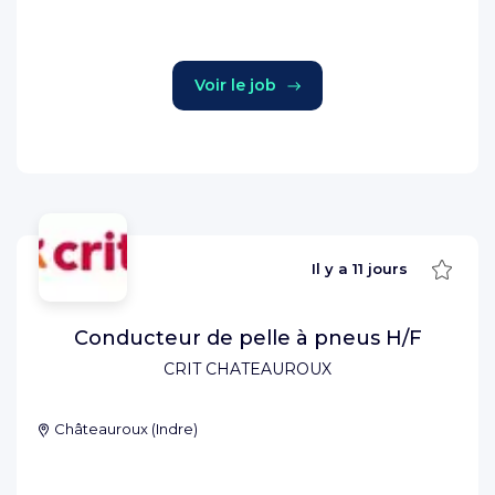
Voir le job
Sauve
Il y a
11 jours
Conducteur de pelle à pneus H/F
CRIT CHATEAUROUX
Châteauroux
(
Indre
)