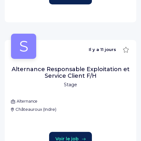
S
Sauve
Il y a
11 jours
Alternance Responsable Exploitation et
Service Client F/H
Stage
Alternance
Châteauroux
(
Indre
)
Voir le job