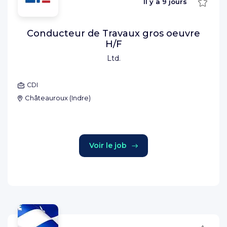
Sauve
Il y a
9 jours
Conducteur de Travaux gros oeuvre
H/F
Ltd.
CDI
Châteauroux
(
Indre
)
Voir le job