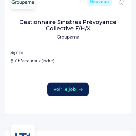
Sauve
Nouveau
Gestionnaire Sinistres Prévoyance
Collective F/H/X
Groupama
CDI
Châteauroux
(
Indre
)
Voir le job