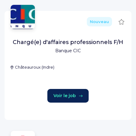
Sauve
Nouveau
Chargé(e) d'affaires professionnels F/H
Banque CIC
Châteauroux
(
Indre
)
Voir le job