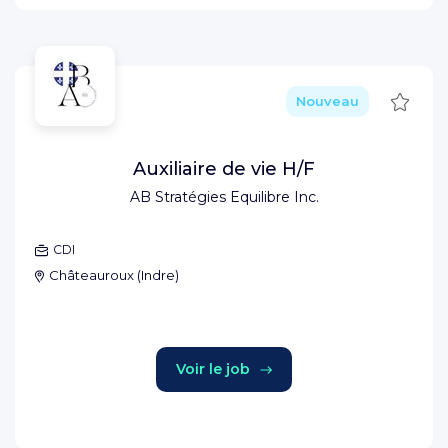
Sauve
Nouveau
Auxiliaire de vie H/F
AB Stratégies Equilibre Inc.
CDI
Châteauroux
(
Indre
)
Voir le job