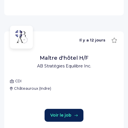
Sauve
Il y a
12 jours
Maître d'hôtel H/F
AB Stratégies Equilibre Inc.
CDI
Châteauroux
(
Indre
)
Voir le job