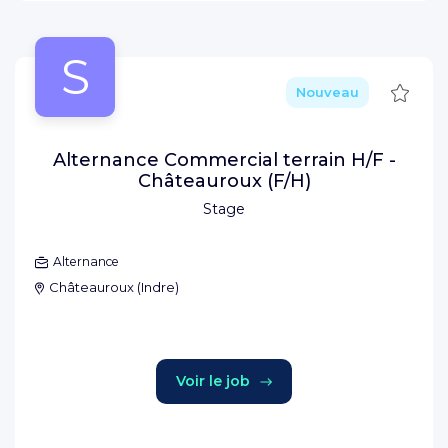
S
Sauve
Nouveau
Alternance Commercial terrain H/F -
Châteauroux (F/H)
Stage
Alternance
Châteauroux
(
Indre
)
Voir le job