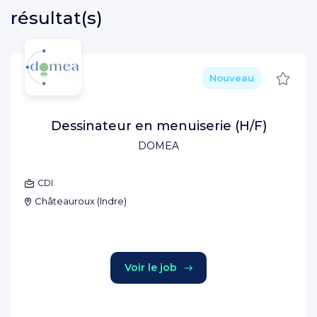
résultat(s)
Sauve
Nouveau
Dessinateur en menuiserie (H/F)
DOMEA
CDI
Châteauroux
(
Indre
)
Voir le job