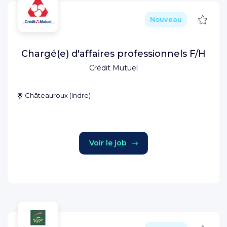
Sauve
Nouveau
Chargé(e) d'affaires professionnels F/H
Crédit Mutuel
Châteauroux
(
Indre
)
Voir le job