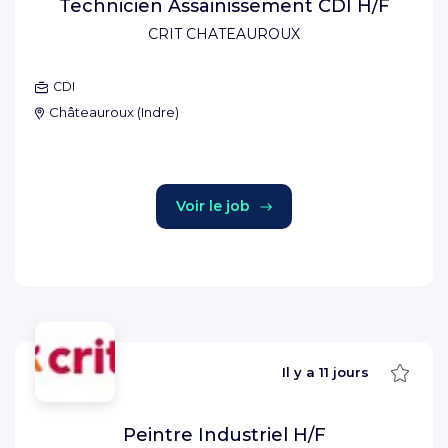
Technicien Assainissement CDI H/F
CRIT CHATEAUROUX
CDI
Châteauroux
(
Indre
)
Voir le job
Sauve
Il y a
11 jours
Peintre Industriel H/F