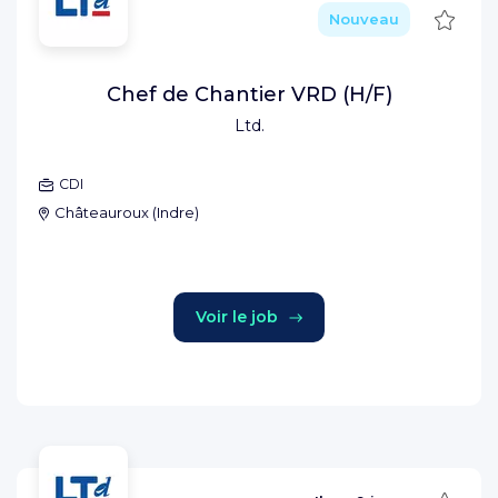
Sauve
Nouveau
Chef de Chantier VRD (H/F)
Ltd.
CDI
Châteauroux
(
Indre
)
Voir le job