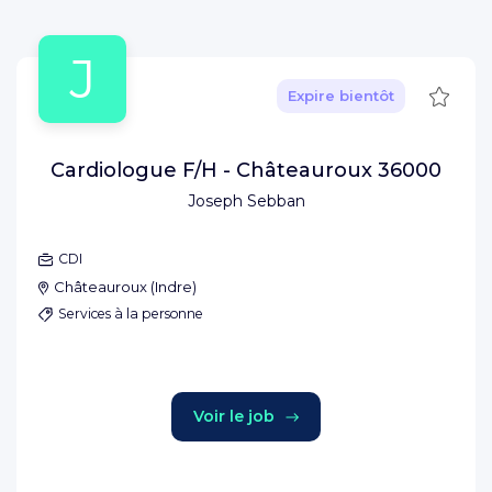
J
Sauve
Expire bientôt
Cardiologue F/H - Châteauroux 36000
Joseph Sebban
CDI
Châteauroux
(
Indre
)
Services à la personne
Voir le job