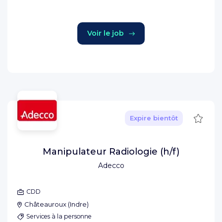
Voir le job
Sauve
Expire bientôt
Manipulateur Radiologie (h/f)
Adecco
CDD
Châteauroux
(
Indre
)
Services à la personne