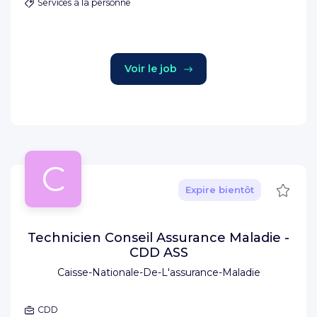
Services à la personne
Voir le job
C
Sauve
Expire bientôt
Technicien Conseil Assurance Maladie -
CDD ASS
Caisse-Nationale-De-L'assurance-Maladie
CDD