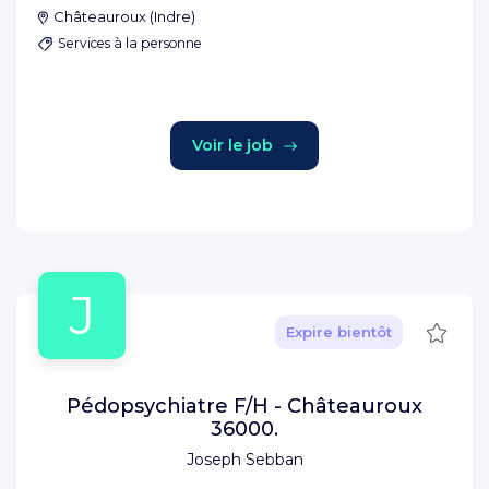
Châteauroux
(
Indre
)
Services à la personne
Voir le job
J
Sauve
Expire bientôt
Pédopsychiatre F/H - Châteauroux
36000.
Joseph Sebban