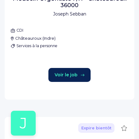
36000
Joseph Sebban
CDI
Châteauroux
(
Indre
)
Services à la personne
Voir le job
J
Sauve
Expire bientôt