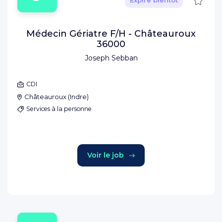
Expire bientôt
Médecin Gériatre F/H - Châteauroux
36000
Joseph Sebban
CDI
Châteauroux
(
Indre
)
Services à la personne
Voir le job