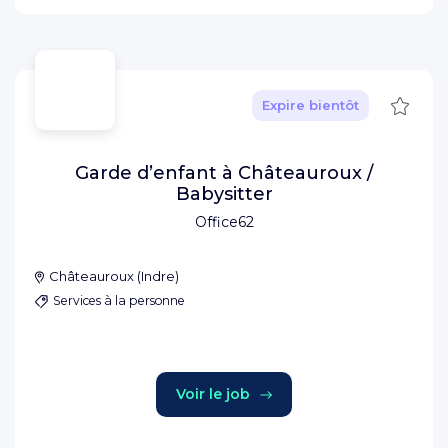
Sauve
Expire bientôt
Garde d’enfant à Châteauroux /
Babysitter
Office62
Châteauroux
(
Indre
)
Services à la personne
Voir le job