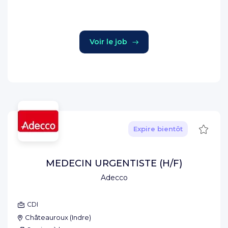
Voir le job
Sauve
Expire bientôt
MEDECIN URGENTISTE (H/F)
Adecco
CDI
Châteauroux
(
Indre
)