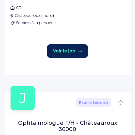
CDI
Châteauroux
(
Indre
)
Services à la personne
Voir le job
J
Sauve
Expire bientôt
Ophtalmologue F/H - Châteauroux
36000