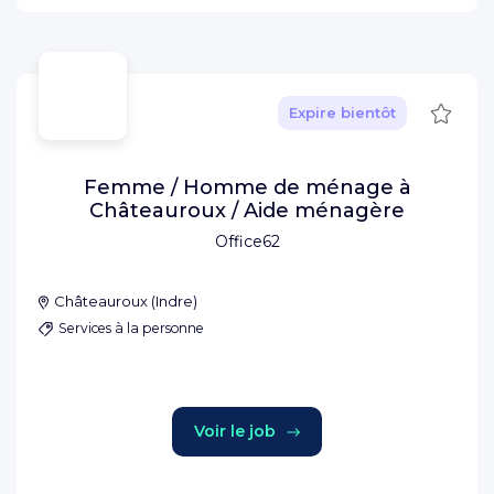
Sauve
Expire bientôt
Femme / Homme de ménage à
Châteauroux / Aide ménagère
Office62
Châteauroux
(
Indre
)
Services à la personne
Voir le job