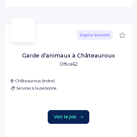
Sauve
Expire bientôt
Garde d’animaux à Châteauroux
Office62
Châteauroux
(
Indre
)
Services à la personne
Voir le job