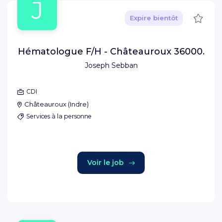
J
Sauve
Expire bientôt
Hématologue F/H - Châteauroux 36000.
Joseph Sebban
CDI
Châteauroux
(
Indre
)
Services à la personne
Voir le job