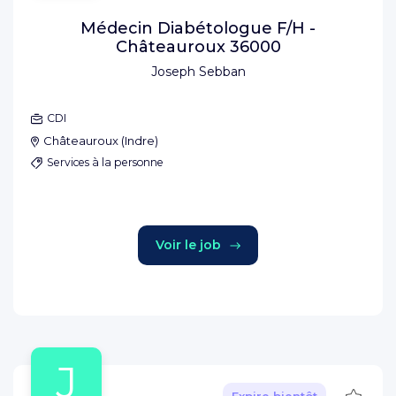
Médecin Diabétologue F/H -
Châteauroux 36000
Joseph Sebban
CDI
Châteauroux
(
Indre
)
Services à la personne
Voir le job
J
Sauve