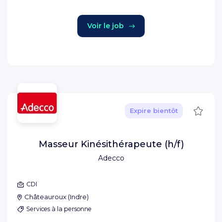
Voir le job
Sauve
Expire bientôt
Masseur Kinésithérapeute (h/f)
Adecco
CDI
Châteauroux
(
Indre
)
Services à la personne