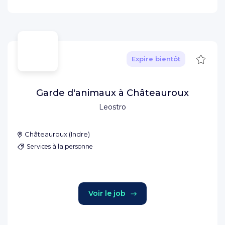
Sauve
Expire bientôt
Garde d'animaux à Châteauroux
Leostro
Châteauroux
(
Indre
)
Services à la personne
Voir le job