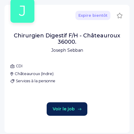
J
Sauve
Expire bientôt
Chirurgien Digestif F/H - Châteauroux
36000.
Joseph Sebban
CDI
Châteauroux
(
Indre
)
Services à la personne
Voir le job