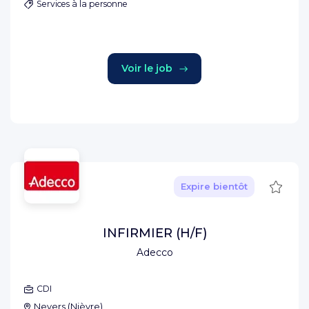
Services à la personne
Voir le job
Sauve
Expire bientôt
INFIRMIER (H/F)
Adecco
CDI
Nevers
(
Nièvre
)