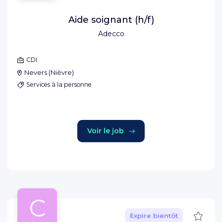
Aide soignant (h/f)
Adecco
CDI
Nevers
(
Nièvre
)
Services à la personne
Voir le job
C
Sauve
Expire bientôt