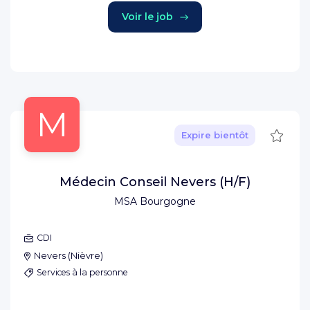
Voir le job
M
Sauve
Expire bientôt
Médecin Conseil Nevers (H/F)
MSA Bourgogne
CDI
Nevers
(
Nièvre
)
Services à la personne