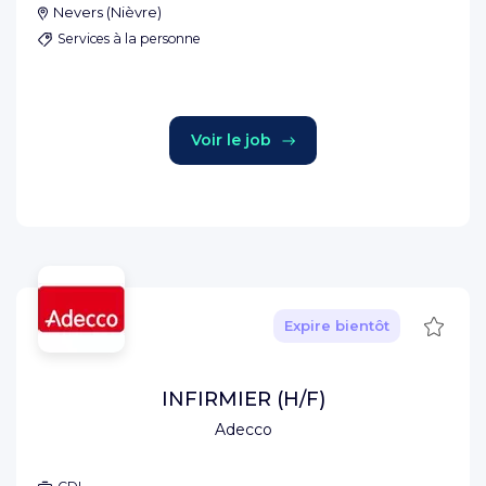
Nevers
(
Nièvre
)
Services à la personne
Voir le job
Sauve
Expire bientôt
INFIRMIER (H/F)
Adecco