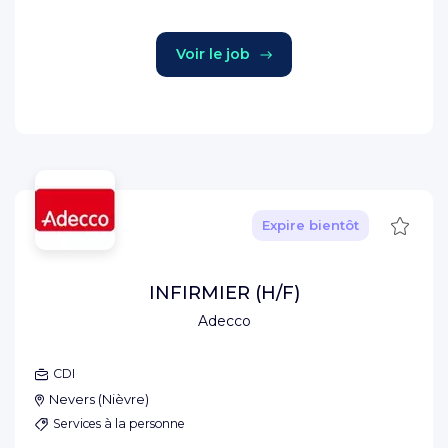
Voir le job
Sauve
Expire bientôt
INFIRMIER (H/F)
Adecco
CDI
Nevers
(
Nièvre
)
Services à la personne