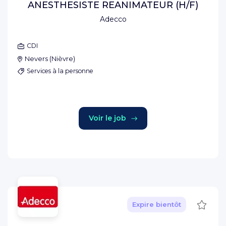
ANESTHESISTE REANIMATEUR (H/F)
Adecco
CDI
Nevers
(
Nièvre
)
Services à la personne
Voir le job
Sauve
Expire bientôt