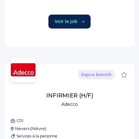
Voir le job
Sauve
Expire bientôt
INFIRMIER (H/F)
Adecco
CDI
Nevers
(
Nièvre
)
Services à la personne