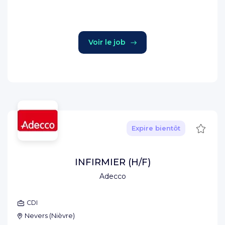
Voir le job
Sauve
Expire bientôt
INFIRMIER (H/F)
Adecco
CDI
Nevers
(
Nièvre
)