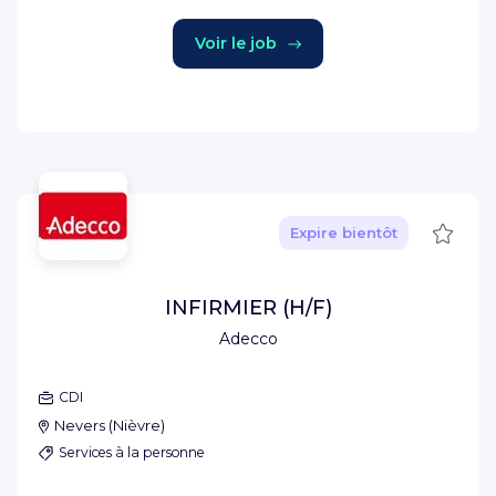
Voir le job
Sauve
Expire bientôt
INFIRMIER (H/F)
Adecco
CDI
Nevers
(
Nièvre
)
Services à la personne