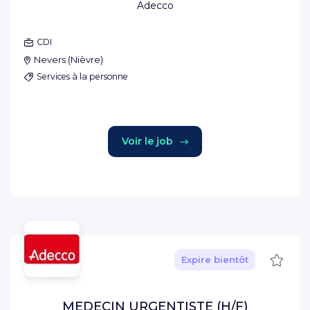
Adecco
CDI
Nevers
(
Nièvre
)
Services à la personne
Voir le job
Sauve
Expire bientôt
MEDECIN URGENTISTE (H/F)