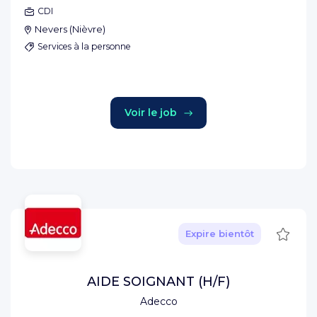
CDI
Nevers
(
Nièvre
)
Services à la personne
Voir le job
Sauve
Expire bientôt
AIDE SOIGNANT (H/F)
Adecco