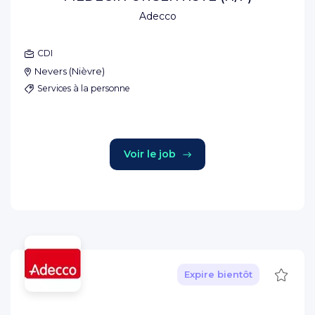
Adecco
CDI
Nevers
(
Nièvre
)
Services à la personne
Voir le job
Sauve
Expire bientôt