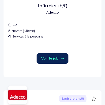
Infirmier (h/f)
Adecco
CDI
Nevers
(
Nièvre
)
Services à la personne
Voir le job
Sauve
Expire bientôt