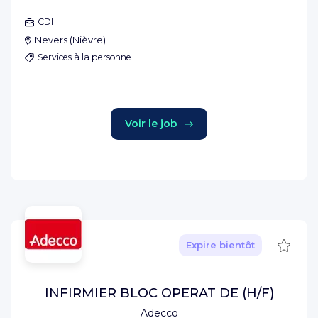
CDI
Nevers
(
Nièvre
)
Services à la personne
Voir le job
Sauve
Expire bientôt
INFIRMIER BLOC OPERAT DE (H/F)
Adecco