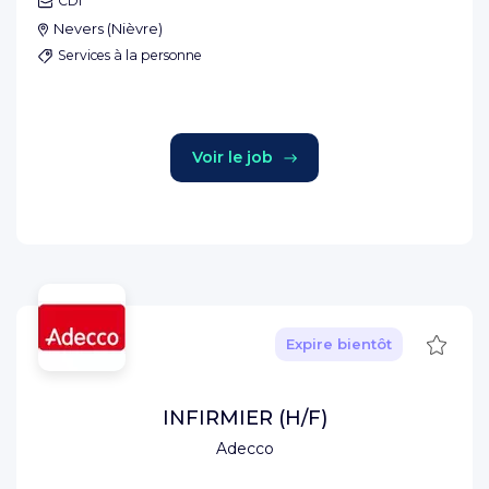
CDI
Nevers
(
Nièvre
)
Services à la personne
Voir le job
Sauve
Expire bientôt
INFIRMIER (H/F)
Adecco