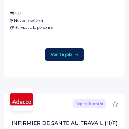
CDI
Nevers
(
Nièvre
)
Services à la personne
Voir le job
Sauve
Expire bientôt
INFIRMIER DE SANTE AU TRAVAIL (H/F)