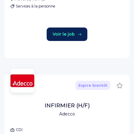
Services à la personne
Voir le job
Sauve
Expire bientôt
INFIRMIER (H/F)
Adecco
CDI