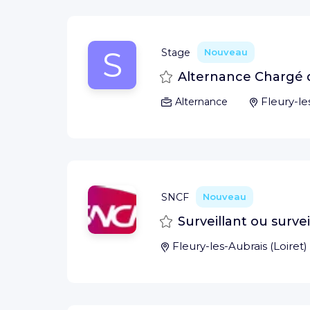
S
Stage
Nouveau
Sauvegarder
Alternance Chargé d
Fleury-le
Alternance
SNCF
Nouveau
Sauvegarder
Surveillant ou surve
Fleury-les-Aubrais
(
Loiret
)