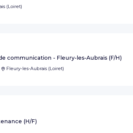
ais
(
Loiret
)
e communication - Fleury-les-Aubrais (F/H)
Fleury-les-Aubrais
(
Loiret
)
tenance (H/F)