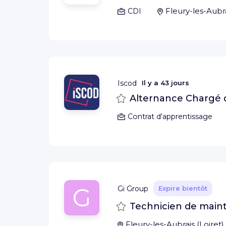
Fleury-les-Aubr
CDI
Iscod
Il y a
43 jours
Sauvegarder
Alternance Chargé d
Contrat d'apprentissage
G
Gi Group
Expire bientôt
Sauvegarder
Technicien de main
Fleury-les-Aubrais
(
Loiret
)