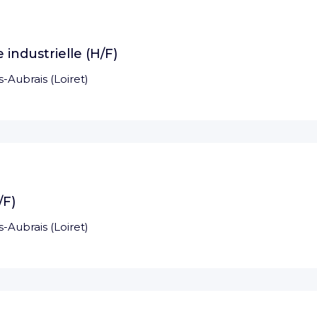
industrielle (H/F)
s-Aubrais
(
Loiret
)
/F)
s-Aubrais
(
Loiret
)