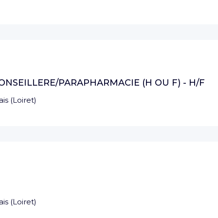
NSEILLERE/PARAPHARMACIE (H OU F) - H/F
ais
(
Loiret
)
ais
(
Loiret
)