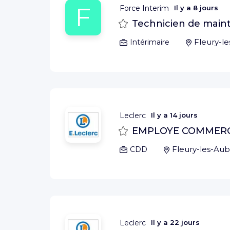
F
Force Interim
Il y a
8 jours
Sauvegarder
Technicien de maint
Fleury-le
Intérimaire
Leclerc
Il y a
14 jours
Sauvegarder
EMPLOYE COMMERCI
Fleury-les-Aub
CDD
Leclerc
Il y a
22 jours