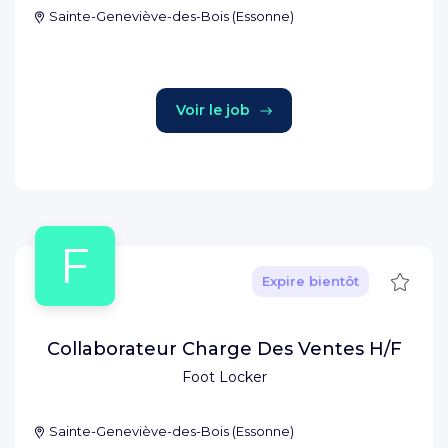
Sainte-Geneviève-des-Bois
(
Essonne
)
Voir le job
F
Sauve
Expire bientôt
Collaborateur Charge Des Ventes H/F
Foot Locker
Sainte-Geneviève-des-Bois
(
Essonne
)