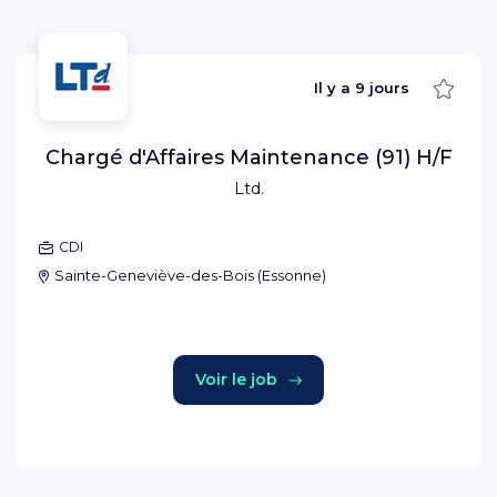
Sauve
Il y a
9 jours
Chargé d'Affaires Maintenance (91) H/F
Ltd.
CDI
Sainte-Geneviève-des-Bois
(
Essonne
)
Voir le job