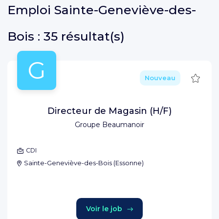
Emploi
Sainte-Geneviève-des-
Bois :
35 résultat(s)
G
Sauve
Nouveau
Directeur de Magasin (H/F)
Groupe Beaumanoir
CDI
Sainte-Geneviève-des-Bois
(
Essonne
)
Voir le job