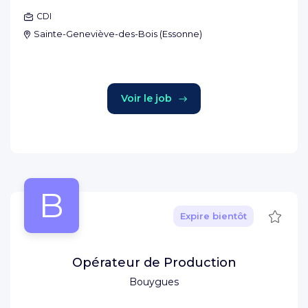
CDI
Sainte-Geneviève-des-Bois
(
Essonne
)
Voir le job
B
Sauve
Expire bientôt
Opérateur de Production
Bouygues