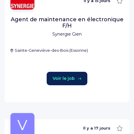
Sauve
Il y a
15 jours
Agent de maintenance en électronique
F/H
Synergie Gien
Sainte-Geneviève-des-Bois
(
Essonne
)
Voir le job
V
Sauve
Il y a
17 jours