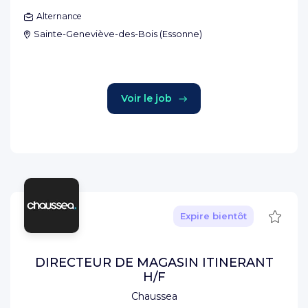
Alternance
Sainte-Geneviève-des-Bois
(
Essonne
)
Voir le job
Sauve
Expire bientôt
DIRECTEUR DE MAGASIN ITINERANT
H/F
Chaussea