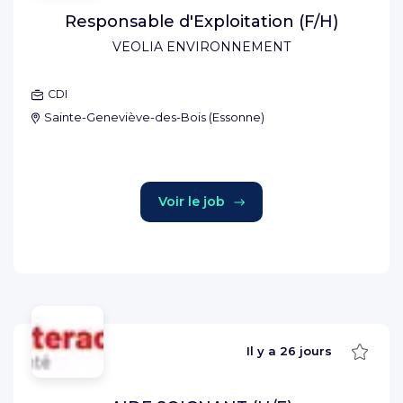
Responsable d'Exploitation (F/H)
VEOLIA ENVIRONNEMENT
CDI
Sainte-Geneviève-des-Bois
(
Essonne
)
Voir le job
Sauve
Il y a
26 jours