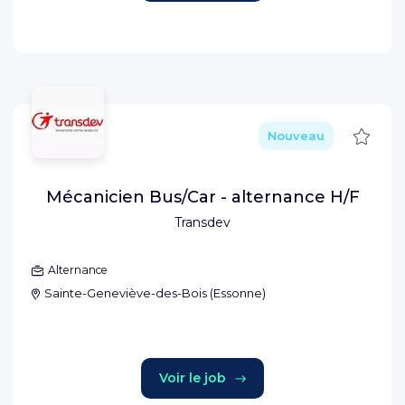
Sauve
Nouveau
Mécanicien Bus/Car - alternance H/F
Transdev
Alternance
Sainte-Geneviève-des-Bois
(
Essonne
)
Voir le job