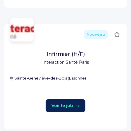
Sauve
Nouveau
Infirmier (H/F)
Interaction Santé Paris
Sainte-Geneviève-des-Bois
(
Essonne
)
Voir le job