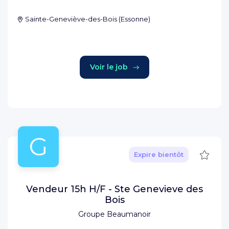
Sainte-Geneviève-des-Bois
(
Essonne
)
Voir le job
G
Sauve
Expire bientôt
Vendeur 15h H/F - Ste Genevieve des
Bois
Groupe Beaumanoir