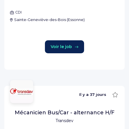
CDI
Sainte-Geneviève-des-Bois
(
Essonne
)
Voir le job
Sauve
Il y a
37 jours
Mécanicien Bus/Car - alternance H/F
Transdev