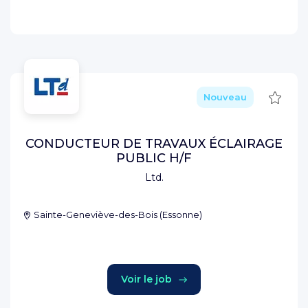
Sauve
Nouveau
CONDUCTEUR DE TRAVAUX ÉCLAIRAGE
PUBLIC H/F
Ltd.
Sainte-Geneviève-des-Bois
(
Essonne
)
Voir le job