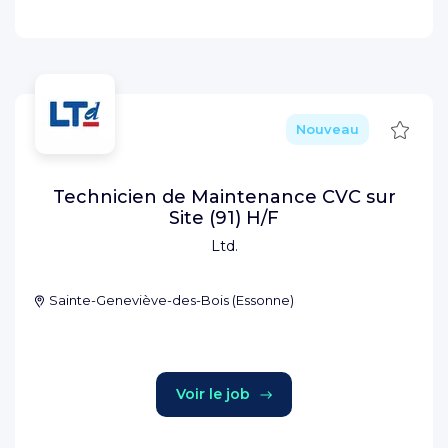
Sauve
Nouveau
Technicien de Maintenance CVC sur
Site (91) H/F
Ltd.
Sainte-Geneviève-des-Bois
(
Essonne
)
Voir le job