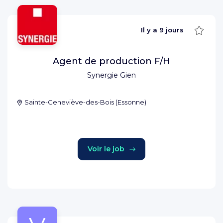
Sauve
Il y a
9 jours
Agent de production F/H
Synergie Gien
Sainte-Geneviève-des-Bois
(
Essonne
)
Voir le job