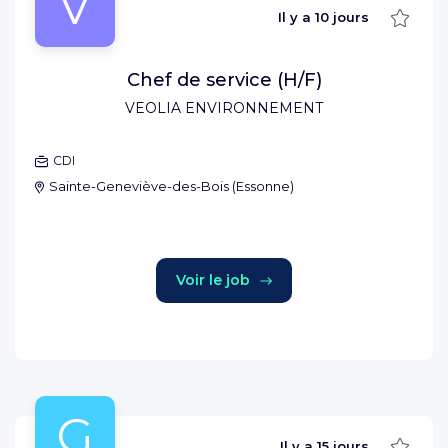
V
Sauve
Il y a
10 jours
Chef de service (H/F)
VEOLIA ENVIRONNEMENT
CDI
Sainte-Geneviève-des-Bois
(
Essonne
)
Voir le job
G
Sauve
Il y a
15 jours