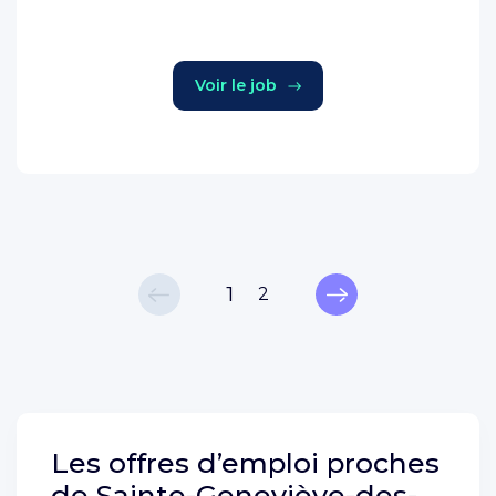
Voir le job
1
2
Les offres d’emploi proches
de
Sainte-Geneviève-des-