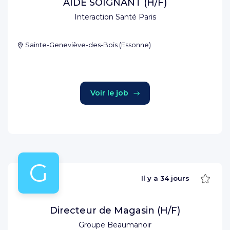
AIDE SOIGNANT (H/F)
Interaction Santé Paris
Sainte-Geneviève-des-Bois
(
Essonne
)
Voir le job
G
Sauve
Il y a
34 jours
Directeur de Magasin (H/F)
Groupe Beaumanoir