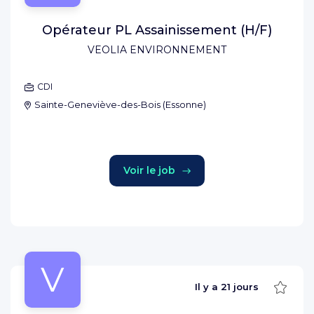
Opérateur PL Assainissement (H/F)
VEOLIA ENVIRONNEMENT
CDI
Sainte-Geneviève-des-Bois
(
Essonne
)
Voir le job
V
Sauve
Il y a
21 jours