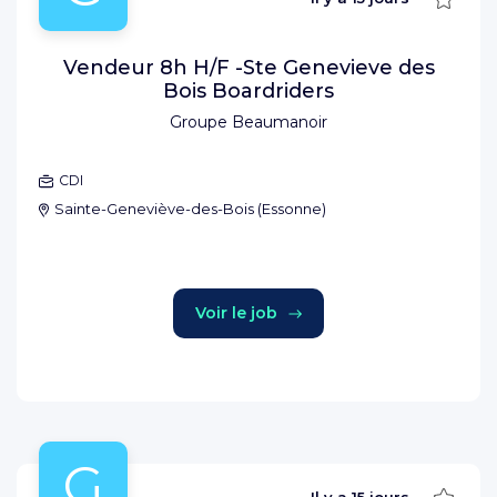
Vendeur 8h H/F -Ste Genevieve des
Bois Boardriders
Groupe Beaumanoir
CDI
Sainte-Geneviève-des-Bois
(
Essonne
)
Voir le job
G
Sauve