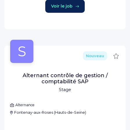
Voir le job
S
Sauve
Nouveau
Alternant contrôle de gestion /
comptabilité SAP
Stage
Alternance
Fontenay-aux-Roses
(
Hauts-de-Seine
)