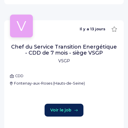
V
Sauve
Il y a
13 jours
Chef du Service Transition Energétique
- CDD de 7 mois - siège VSGP
VSGP
CDD
Fontenay-aux-Roses
(
Hauts-de-Seine
)
Voir le job