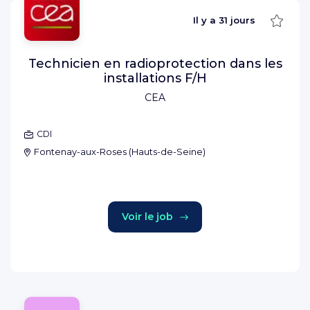
Sauve
Il y a
31 jours
Technicien en radioprotection dans les
installations F/H
CEA
CDI
Fontenay-aux-Roses
(
Hauts-de-Seine
)
Voir le job