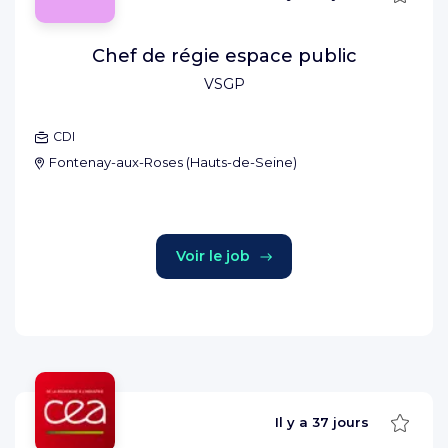
Chef de régie espace public
VSGP
CDI
Fontenay-aux-Roses
(
Hauts-de-Seine
)
Voir le job
Sauve
Il y a
37 jours