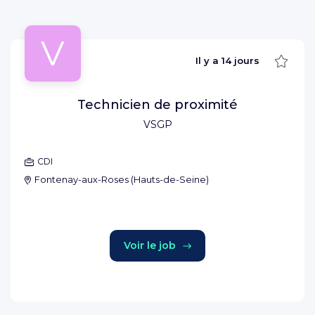
V
Sauve
Il y a
14 jours
Technicien de proximité
VSGP
CDI
Fontenay-aux-Roses
(
Hauts-de-Seine
)
Voir le job