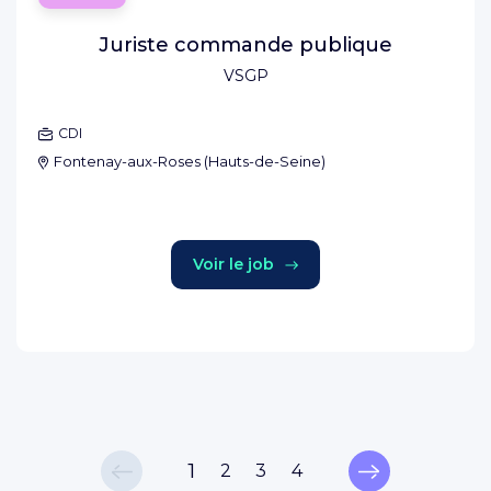
Juriste commande publique
VSGP
CDI
Fontenay-aux-Roses
(
Hauts-de-Seine
)
Voir le job
1
2
3
4