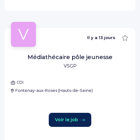
V
Sauve
Il y a
13 jours
Médiathécaire pôle jeunesse
VSGP
CDI
Fontenay-aux-Roses
(
Hauts-de-Seine
)
Voir le job