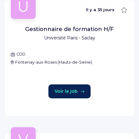
U
Sauve
Il y a
35 jours
Gestionnaire de formation H/F
Université Paris - Saclay
CDD
Fontenay-aux-Roses
(
Hauts-de-Seine
)
Voir le job