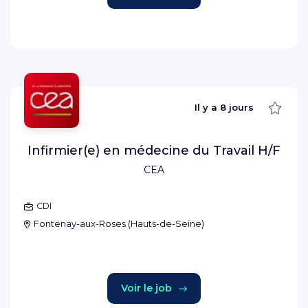
Sauve
Il y a
8 jours
Infirmier(e) en médecine du Travail H/F
CEA
CDI
Fontenay-aux-Roses
(
Hauts-de-Seine
)
Voir le job