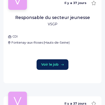
V
Sauve
Il y a
37 jours
Responsable du secteur jeunesse
VSGP
CDI
Fontenay-aux-Roses
(
Hauts-de-Seine
)
Voir le job
V
Sauve
Il y a
37 jours