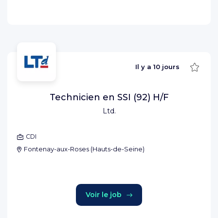
Sauve
Il y a
10 jours
Technicien en SSI (92) H/F
Ltd.
CDI
Fontenay-aux-Roses
(
Hauts-de-Seine
)
Voir le job