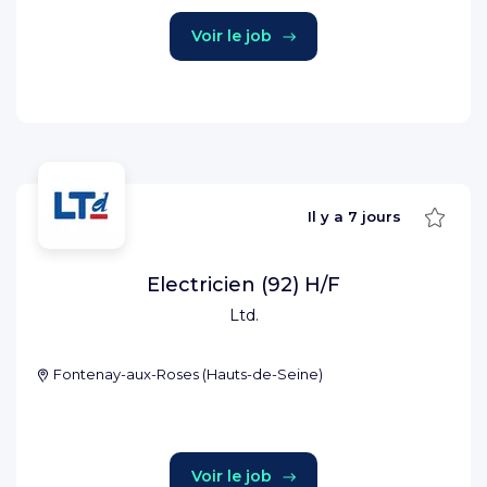
Voir le job
Sauve
Il y a
7 jours
Electricien (92) H/F
Ltd.
Fontenay-aux-Roses
(
Hauts-de-Seine
)
Voir le job