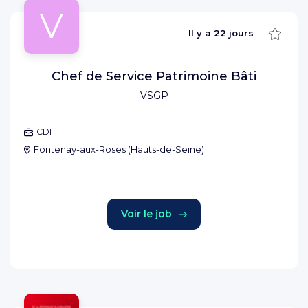
V
Sauve
Il y a
22 jours
Chef de Service Patrimoine Bâti
VSGP
CDI
Fontenay-aux-Roses
(
Hauts-de-Seine
)
Voir le job