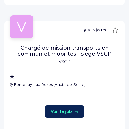
V
Sauve
Il y a
13 jours
Chargé de mission transports en
commun et mobilités - siège VSGP
VSGP
CDI
Fontenay-aux-Roses
(
Hauts-de-Seine
)
Voir le job