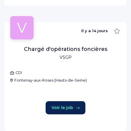
V
Sauve
Il y a
14 jours
Chargé d'opérations foncières
VSGP
CDI
Fontenay-aux-Roses
(
Hauts-de-Seine
)
Voir le job