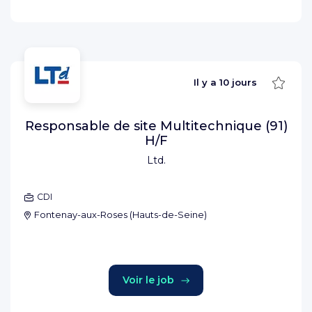
Sauve
Il y a
10 jours
Responsable de site Multitechnique (91)
H/F
Ltd.
CDI
Fontenay-aux-Roses
(
Hauts-de-Seine
)
Voir le job