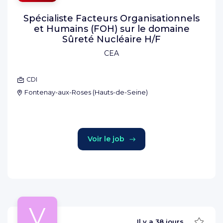
Spécialiste Facteurs Organisationnels
et Humains (FOH) sur le domaine
Sûreté Nucléaire H/F
CEA
CDI
Fontenay-aux-Roses
(
Hauts-de-Seine
)
Voir le job
V
Sauve
Il y a
38 jours