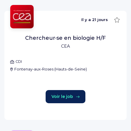
Sauve
Il y a
21 jours
Chercheur·se en biologie H/F
CEA
CDI
Fontenay-aux-Roses
(
Hauts-de-Seine
)
Voir le job