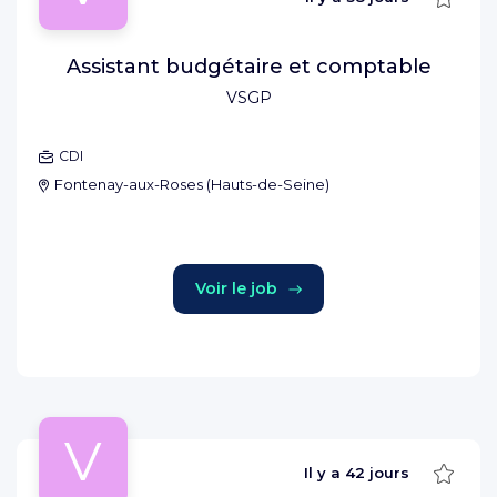
Assistant budgétaire et comptable
VSGP
CDI
Fontenay-aux-Roses
(
Hauts-de-Seine
)
Voir le job
V
Sauve
Il y a
42 jours