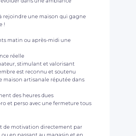
et évoluer dans une ambiance
e) à rejoindre une maison qui gagne
e !
ants matin ou après-midi une
nce réelle
ateur, stimulant et valorisant
embre est reconnu et soutenu
une maison artisanale réputée dans
iement des heures dues
 pro et perso avec une fermeture tous
ot de motivation directement par
 ou en passant au magasin et en