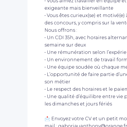
• Vous aimez travailler en équipe 
exigeante mais bienveillante
• Vous êtes curieux(se) et motivé(
des concours, y compris sur la vent
Nous offrons :
• Un CDI 35h, avec horaires altern
semaine sur deux
• Une rémunération selon l’expérie
• Un environnement de travail form
• Une équipe soudée où chaque m
• L’opportunité de faire partie d’
son métier
• Le respect des horaires et le pa
• Une qualité d’équilibre entre vie
les dimanches et jours fériés
📩 Envoyez votre CV et un petit m
mail : gaboriauanthony@orange.fr