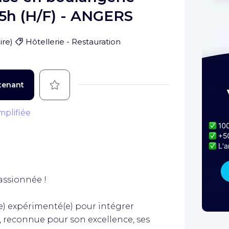
35h (H/F) - ANGERS
ire
)
Hôtellerie - Restauration
Sauvegarder
tenant
mplifiée
assionnée !
) expérimenté(e) pour intégrer
, reconnue pour son excellence, ses