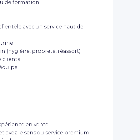
au de formation.
la clientèle avec un service haut de
itrine
n (hygiène, propreté, réassort)
 clients
l’équipe
’expérience en vente
 et avez le sens du service premium