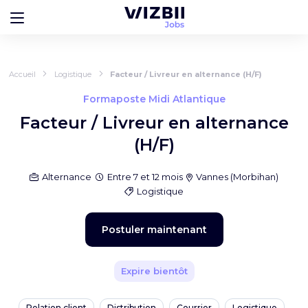
Accueil
Logistique
Facteur / Livreur en alternance (H/F)
Formaposte Midi Atlantique
Facteur / Livreur en alternance
(H/F)
Alternance
Entre 7 et 12 mois
Vannes
(
Morbihan
)
Logistique
Postuler maintenant
Expire bientôt
Relation client
Distribution
Courrier
Logistique