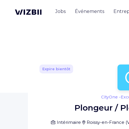
Jobs
Événements
Entrep
Expire bientôt
CityOne -Exc
Plongeur / P
Intérimaire
Roissy-en-France
(