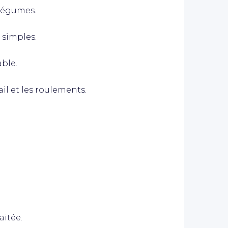
 légumes.
 simples.
able.
il et les roulements.
aitée.