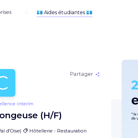
rises
C
Partager
ellence Interim
longeuse (H/F)
Val d'Oise
)
Hôtellerie - Restauration