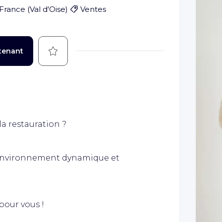
-France
(
Val d'Oise
)
Ventes
Sauvegarder
tenant
a restauration ?
n environnement dynamique et
pour vous !