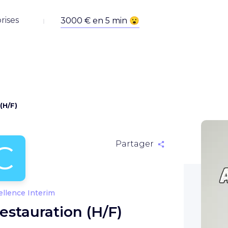
rises
(H/F)
C
Partager
ellence Interim
estauration (H/F)