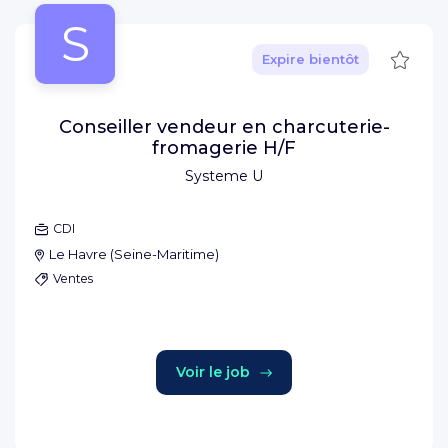
S
Sauve
Expire bientôt
Conseiller vendeur en charcuterie-
fromagerie H/F
Systeme U
CDI
Le Havre
(
Seine-Maritime
)
Ventes
Voir le job