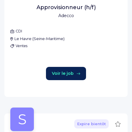
Approvisionneur (h/f)
Adecco
CDI
Le Havre
(
Seine-Maritime
)
Ventes
Voir le job
S
Sauve
Expire bientôt