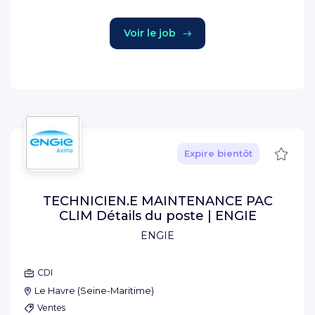
Voir le job
Sauve
Expire bientôt
TECHNICIEN.E MAINTENANCE PAC
CLIM Détails du poste | ENGIE
ENGIE
CDI
Le Havre
(
Seine-Maritime
)
Ventes