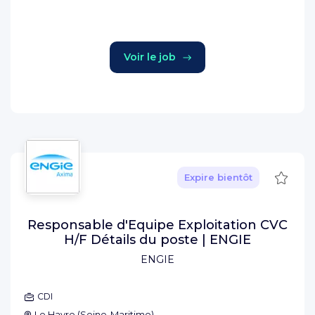
Voir le job
Sauve
Expire bientôt
Responsable d'Equipe Exploitation CVC
H/F Détails du poste | ENGIE
ENGIE
CDI
Le Havre
(
Seine-Maritime
)