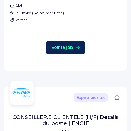
CDI
Le Havre
(
Seine-Maritime
)
Ventes
Voir le job
Sauve
Expire bientôt
CONSEILLER.E CLIENTELE (H/F) Détails
du poste | ENGIE