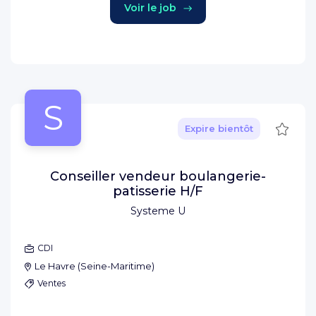
Voir le job
S
Sauve
Expire bientôt
Conseiller vendeur boulangerie-
patisserie H/F
Systeme U
CDI
Le Havre
(
Seine-Maritime
)
Ventes