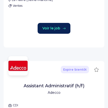
Ventes
Voir le job
Sauve
Expire bientôt
Assistant Administratif (h/f)
Adecco
CDI