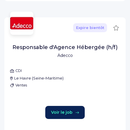
Sauve
Expire bientôt
Responsable d'Agence Hébergée (h/f)
Adecco
CDI
Le Havre
(
Seine-Maritime
)
Ventes
Voir le job