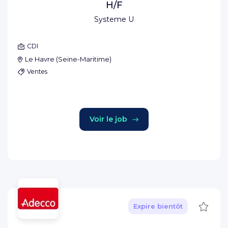
H/F
Systeme U
CDI
Le Havre
(
Seine-Maritime
)
Ventes
Voir le job
Sauve
Expire bientôt