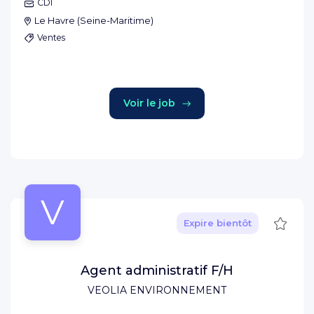
CDI
Le Havre
(
Seine-Maritime
)
Ventes
Voir le job
V
Sauve
Expire bientôt
Agent administratif F/H
VEOLIA ENVIRONNEMENT