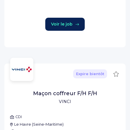
Voir le job
Sauve
Expire bientôt
Maçon coffreur F/H F/H
VINCI
CDI
Le Havre
(
Seine-Maritime
)