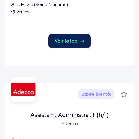
Le Havre
(
Seine-Maritime
)
Ventes
Voir le job
Sauve
Expire bientôt
Assistant Administratif (h/f)
Adecco