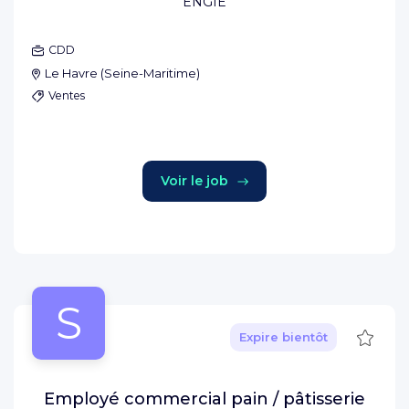
ENGIE
CDD
Le Havre
(
Seine-Maritime
)
Ventes
Voir le job
S
Sauve
Expire bientôt
Employé commercial pain / pâtisserie