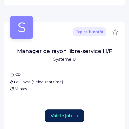
S
Sauve
Expire bientôt
Manager de rayon libre-service H/F
Systeme U
CDI
Le Havre
(
Seine-Maritime
)
Ventes
Voir le job