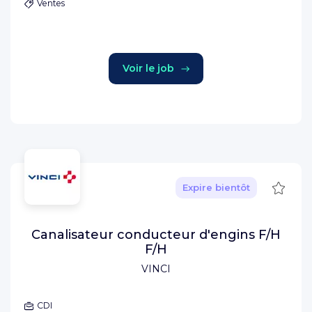
Ventes
Voir le job
Sauve
Expire bientôt
Canalisateur conducteur d'engins F/H
F/H
VINCI
CDI