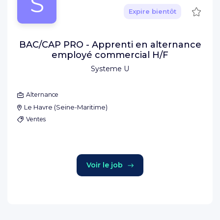
S
Sauve
Expire bientôt
BAC/CAP PRO - Apprenti en alternance
employé commercial H/F
Systeme U
Alternance
Le Havre
(
Seine-Maritime
)
Ventes
Voir le job