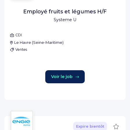
Employé fruits et légumes H/F
Systeme U
CDI
Le Havre
(
Seine-Maritime
)
Ventes
Voir le job
Sauve
Expire bientôt