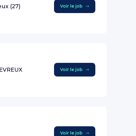
ux (27)
Voir le job
- EVREUX
Voir le job
Voir le job