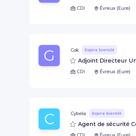
Évreux
(
Eure
)
CDI
G
Gsk
Expire bientôt
Sauvegarder
Adjoint Directeur U
Évreux
(
Eure
)
CDI
C
Cybelia
Expire bientôt
Sauvegarder
Agent de sécurité 
Évreux
(
Eure
)
CDI