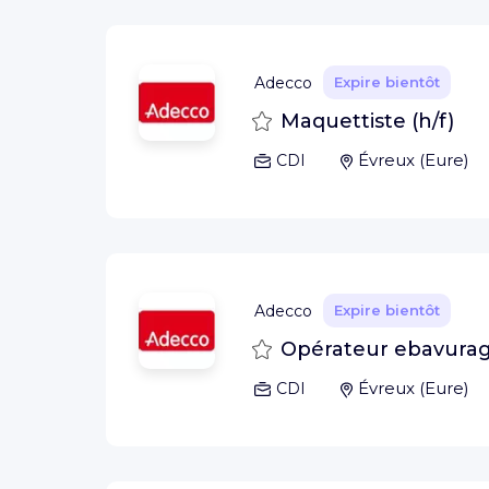
Adecco
Expire bientôt
Sauvegarder
Maquettiste (h/f)
Évreux
(
Eure
)
CDI
Adecco
Expire bientôt
Sauvegarder
Opérateur ebavurage
Évreux
(
Eure
)
CDI