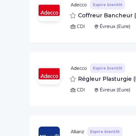
Adecco
Expire bientôt
Sauvegarder
Coffreur Bancheur (
Évreux
(
Eure
)
CDI
Adecco
Expire bientôt
Sauvegarder
Régleur Plasturgie (
Évreux
(
Eure
)
CDI
Allianz
Expire bientôt