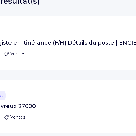
 résultat(s)
ste en itinérance (F/H) Détails du poste | ENGI
Ventes
ôt
Evreux 27000
Ventes