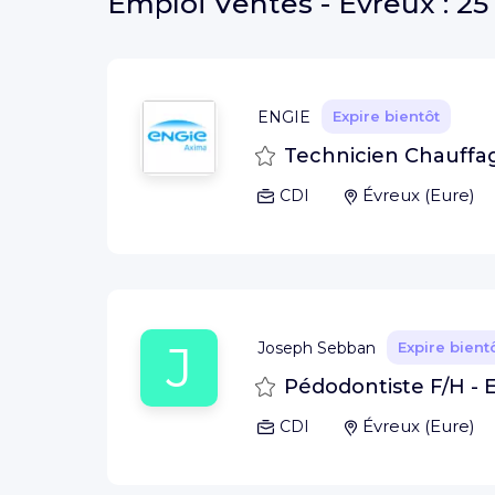
Emploi
Ventes - Évreux :
25
ENGIE
Expire bientôt
Sauvegarder
Technicien Chauffagi
Évreux
(
Eure
)
CDI
J
Joseph Sebban
Expire bient
Sauvegarder
Pédodontiste F/H - 
Évreux
(
Eure
)
CDI