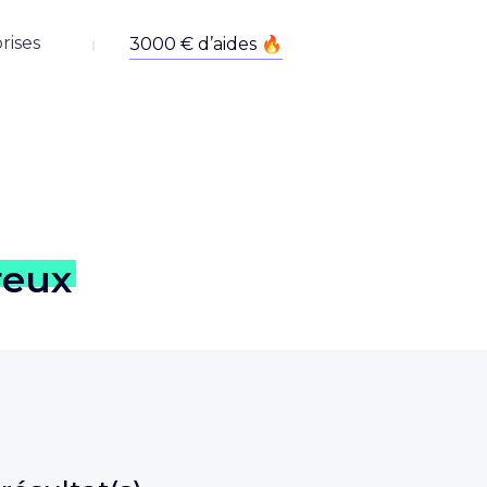
rises
reux