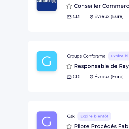
Sauvegarder
Conseiller Commerci
Évreux
(
Eure
)
CDI
G
Groupe Conforama
Expire b
Sauvegarder
Responsable de Rayo
Évreux
(
Eure
)
CDI
G
Gsk
Expire bientôt
Sauvegarder
Pilote Procédés Fab