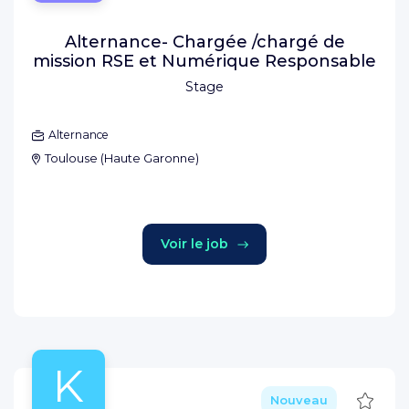
Alternance- Chargée /chargé de
mission RSE et Numérique Responsable
Stage
Alternance
Toulouse
(
Haute Garonne
)
Voir le job
K
Sauve
Nouveau