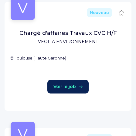
V
Sauve
Nouveau
Chargé d'affaires Travaux CVC H/F
VEOLIA ENVIRONNEMENT
Toulouse
(
Haute Garonne
)
Voir le job
V