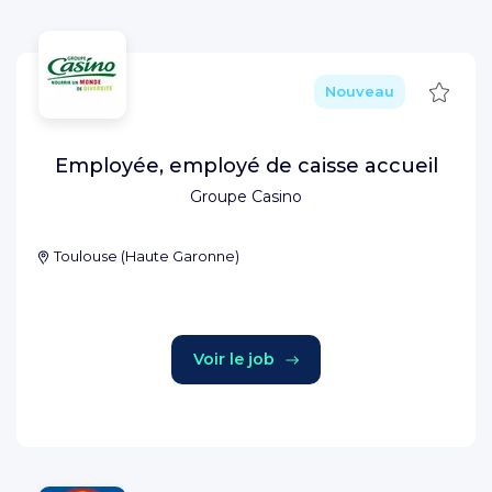
Sauve
Nouveau
Employée, employé de caisse accueil
Groupe Casino
Toulouse
(
Haute Garonne
)
Voir le job