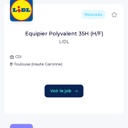
Sauve
Nouveau
Equipier Polyvalent 35H (H/F)
LIDL
CDI
Toulouse
(
Haute Garonne
)
Voir le job