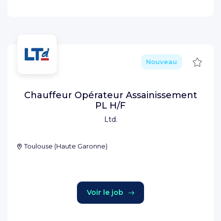
Sauve
Nouveau
Chauffeur Opérateur Assainissement
PL H/F
Ltd.
Toulouse
(
Haute Garonne
)
Voir le job