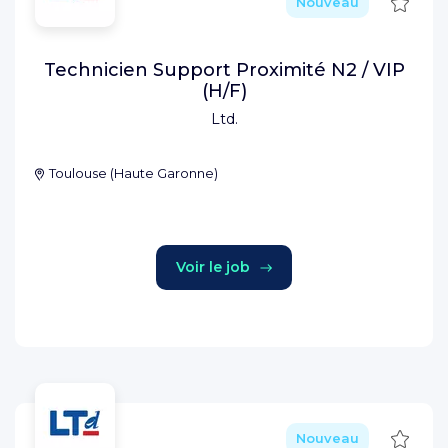
Sauve
Nouveau
Technicien Support Proximité N2 / VIP
(H/F)
Ltd.
Toulouse
(
Haute Garonne
)
Voir le job
Sauve
Nouveau