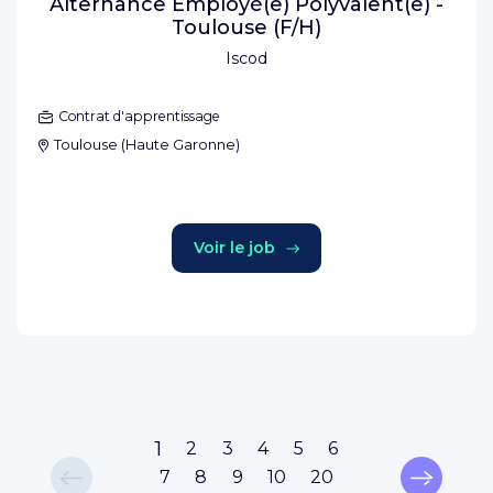
Alternance Employé(e) Polyvalent(e) -
Toulouse (F/H)
Iscod
Contrat d'apprentissage
Toulouse
(
Haute Garonne
)
Voir le job
1
2
3
4
5
6
7
8
9
10
20