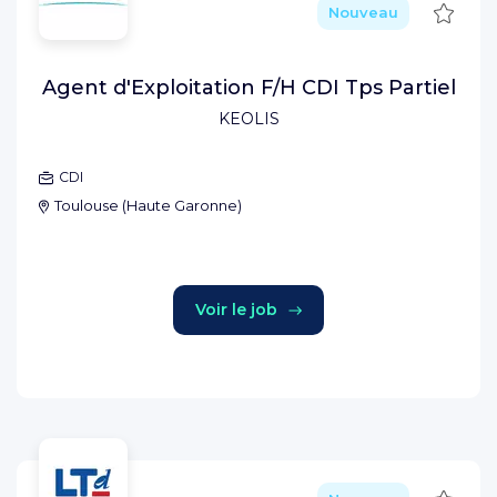
Sauve
Nouveau
Agent d'Exploitation F/H CDI Tps Partiel
KEOLIS
CDI
Toulouse
(
Haute Garonne
)
Voir le job