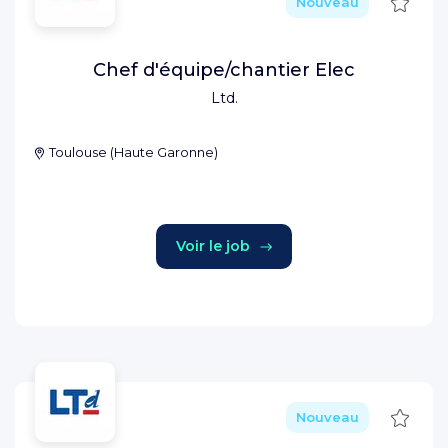
Sauve
Nouveau
Chef d'équipe/chantier Elec
Ltd.
Toulouse
(
Haute Garonne
)
Voir le job
Sauve
Nouveau