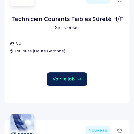
Technicien Courants Faibles Sûreté H/F
SSL Conseil
CDI
Toulouse
(
Haute Garonne
)
Voir le job
Sauve
Nouveau