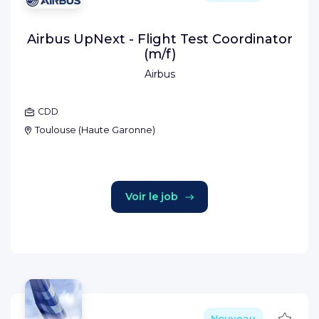
Airbus UpNext - Flight Test Coordinator
(m/f)
Airbus
CDD
Toulouse
(
Haute Garonne
)
Voir le job
Sauve
Nouveau