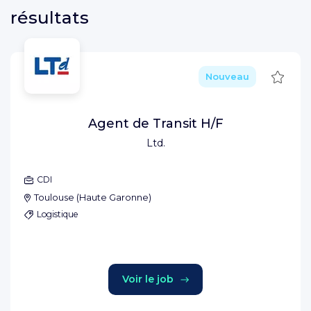
résultats
Sauve
Nouveau
Agent de Transit H/F
Ltd.
CDI
Toulouse
(
Haute Garonne
)
Logistique
Voir le job