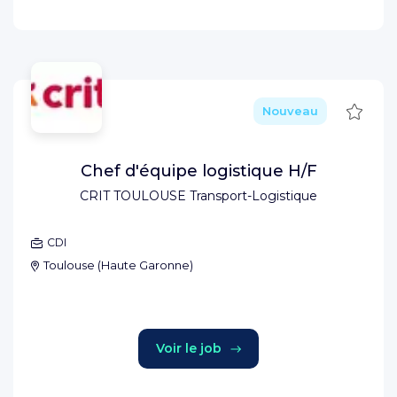
Sauve
Nouveau
Chef d'équipe logistique H/F
CRIT TOULOUSE Transport-Logistique
CDI
Toulouse
(
Haute Garonne
)
Voir le job