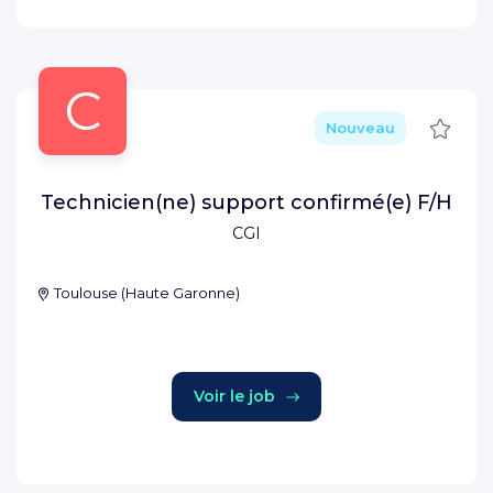
C
Sauve
Nouveau
Technicien(ne) support confirmé(e) F/H
CGI
Toulouse
(
Haute Garonne
)
Voir le job