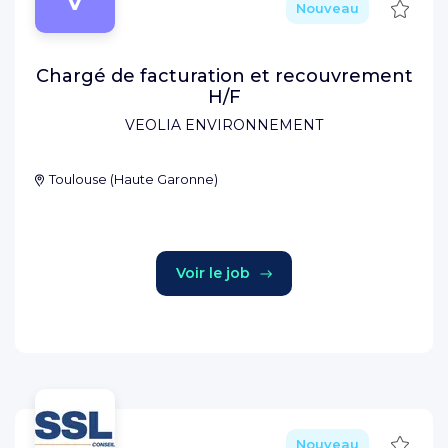
Sauve
Nouveau
Chargé de facturation et recouvrement
H/F
VEOLIA ENVIRONNEMENT
Toulouse
(
Haute Garonne
)
Voir le job
Sauve
Nouveau