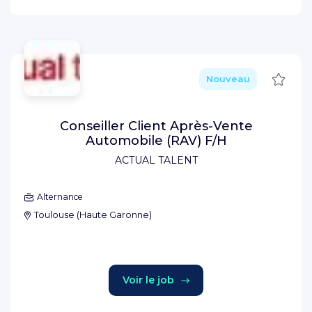
Sauve
Nouveau
Conseiller Client Après-Vente
Automobile (RAV) F/H
ACTUAL TALENT
Alternance
Toulouse
(
Haute Garonne
)
Voir le job