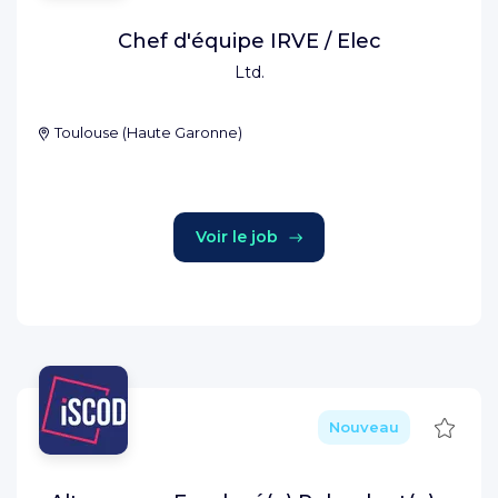
Chef d'équipe IRVE / Elec
Ltd.
Toulouse
(
Haute Garonne
)
Voir le job
Sauve
Nouveau