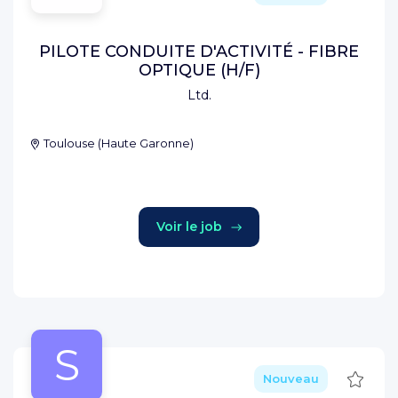
PILOTE CONDUITE D'ACTIVITÉ - FIBRE
OPTIQUE (H/F)
Ltd.
Toulouse
(
Haute Garonne
)
Voir le job
S
Sauve
Nouveau