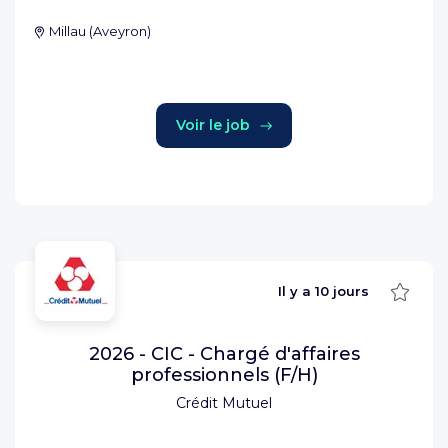
Millau
(
Aveyron
)
Voir le job
Sauve
Il y a
10 jours
2026 - CIC - Chargé d'affaires
professionnels (F/H)
Crédit Mutuel