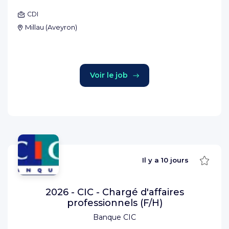
CDI
Millau
(
Aveyron
)
Voir le job
Sauve
Il y a
10 jours
2026 - CIC - Chargé d'affaires
professionnels (F/H)
Banque CIC