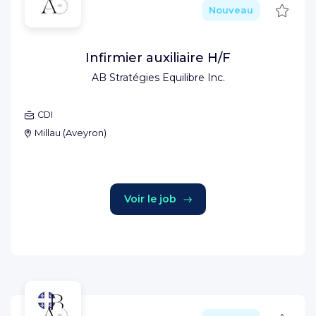
Sauve
Nouveau
Infirmier auxiliaire H/F
AB Stratégies Equilibre Inc.
CDI
Millau
(
Aveyron
)
Voir le job