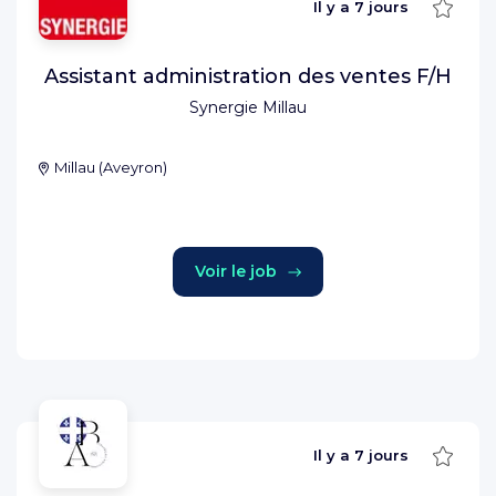
Sauve
Il y a
7 jours
Assistant administration des ventes F/H
Synergie Millau
Millau
(
Aveyron
)
Voir le job
Sauve
Il y a
7 jours