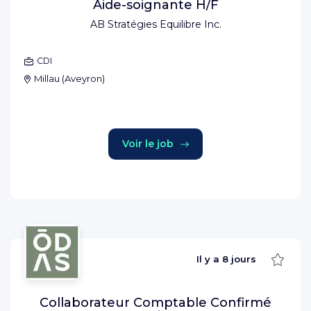
Aide-soignante H/F
AB Stratégies Equilibre Inc.
CDI
Millau
(
Aveyron
)
Voir le job
Sauve
Il y a
8 jours
Collaborateur Comptable Confirmé