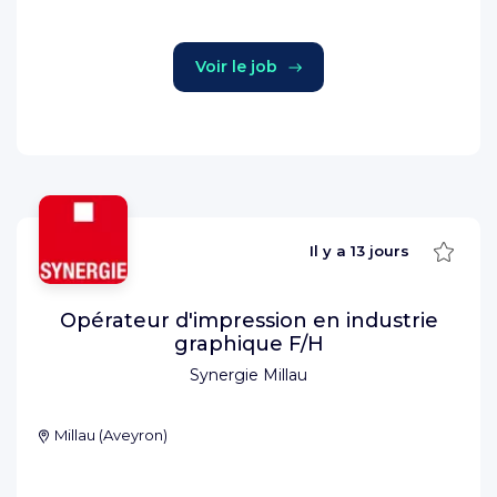
Voir le job
Sauve
Il y a
13 jours
Opérateur d'impression en industrie
graphique F/H
Synergie Millau
Millau
(
Aveyron
)