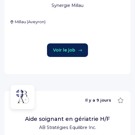
Synergie Millau
Millau
(
Aveyron
)
Voir le job
Sauve
Il y a
9 jours
Aide soignant en gériatrie H/F
AB Stratégies Equilibre Inc.