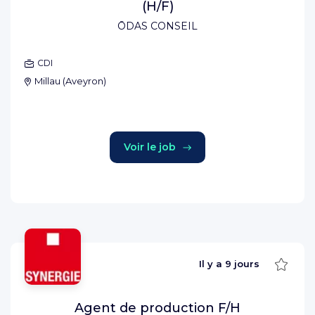
(H/F)
ŌDAS CONSEIL
CDI
Millau
(
Aveyron
)
Voir le job
Sauve
Il y a
9 jours
Agent de production F/H