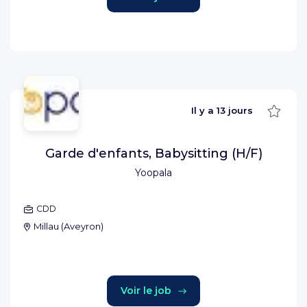
Sauve
Il y a
13 jours
Garde d'enfants, Babysitting (H/F)
Yoopala
CDD
Millau
(
Aveyron
)
Voir le job