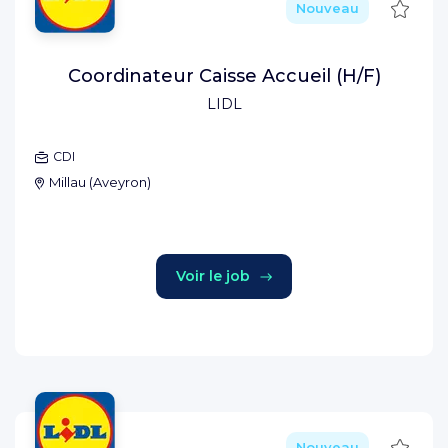
Sauve
Nouveau
Coordinateur Caisse Accueil (H/F)
LIDL
CDI
Millau
(
Aveyron
)
Voir le job
Sauve
Nouveau