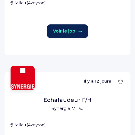
Millau
(
Aveyron
)
Voir le job
Sauve
Il y a
12 jours
Echafaudeur F/H
Synergie Millau
Millau
(
Aveyron
)