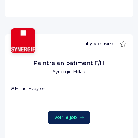
Sauve
Il y a
13 jours
Peintre en bâtiment F/H
Synergie Millau
Millau
(
Aveyron
)
Voir le job