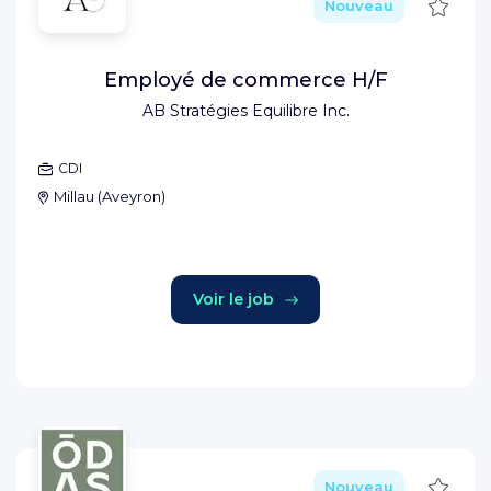
Sauve
Nouveau
Employé de commerce H/F
AB Stratégies Equilibre Inc.
CDI
Millau
(
Aveyron
)
Voir le job
Sauve
Nouveau