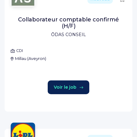
Collaborateur comptable confirmé
(H/F)
ŌDAS CONSEIL
CDI
Millau
(
Aveyron
)
Voir le job