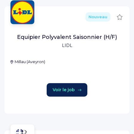
Sauve
Nouveau
Equipier Polyvalent Saisonnier (H/F)
LIDL
Millau
(
Aveyron
)
Voir le job