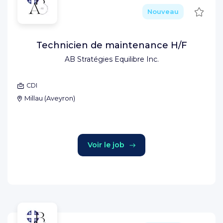
Sauve
Nouveau
Technicien de maintenance H/F
AB Stratégies Equilibre Inc.
CDI
Millau
(
Aveyron
)
Voir le job