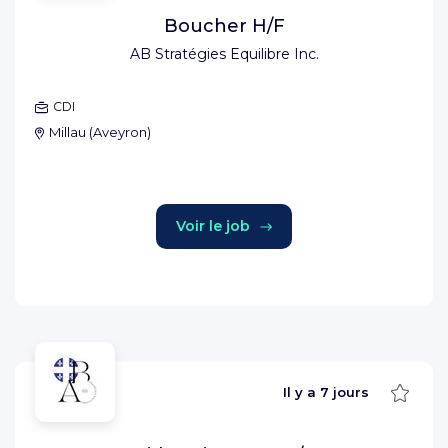
Boucher H/F
AB Stratégies Equilibre Inc.
CDI
Millau
(
Aveyron
)
Voir le job
Sauve
Il y a
7 jours