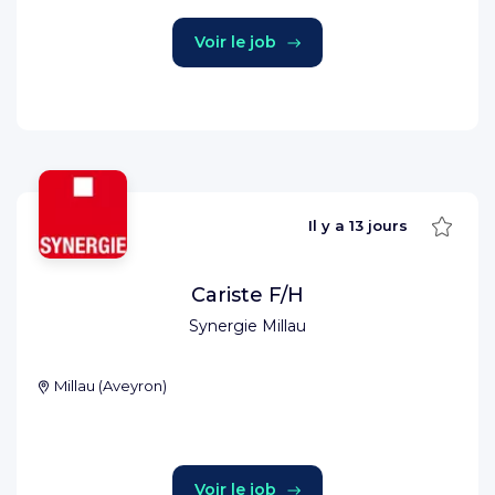
Voir le job
Sauve
Il y a
13 jours
Cariste F/H
Synergie Millau
Millau
(
Aveyron
)
Voir le job