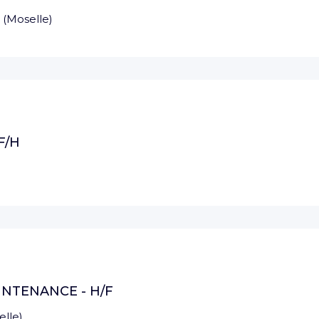
(
Moselle
)
F/H
INTENANCE - H/F
elle
)