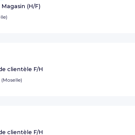
e Magasin (H/F)
lle
)
e clientèle F/H
(
Moselle
)
e clientèle F/H