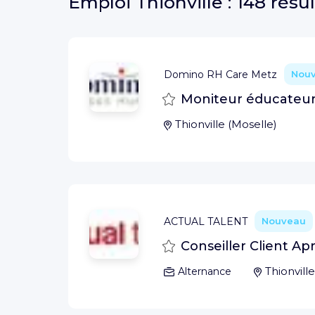
Emploi
Thionville :
148 résul
Domino RH Care Metz
Nou
Sauvegarder
Moniteur éducateur
Thionville
(
Moselle
)
ACTUAL TALENT
Nouveau
Sauvegarder
Conseiller Client A
Thionville
Alternance