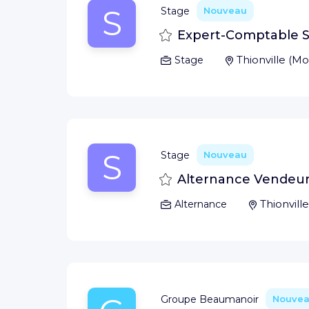
S
Stage
Nouveau
Sauvegarder
Expert-Comptable St
Thionville
(
Mo
Stage
S
Stage
Nouveau
Sauvegarder
Alternance Vendeur(s
Thionville
Alternance
Groupe Beaumanoir
Nouve