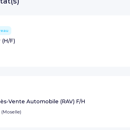
tat(s)
veau
 (H/F)
près-Vente Automobile (RAV) F/H
(
Moselle
)