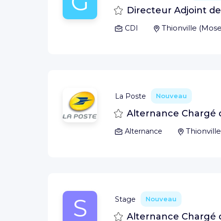
G
Sauvegarder
Directeur Adjoint d
Thionville
(
Mose
CDI
La Poste
Nouveau
Sauvegarder
Alternance Chargé d
Thionville
Alternance
S
Stage
Nouveau
Sauvegarder
Alternance Chargé d