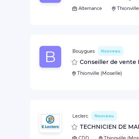
Thionville
Alternance
B
Bouygues
Nouveau
Sauvegarder
Conseiller de vente 
Thionville
(
Moselle
)
Leclerc
Nouveau
Sauvegarder
TECHNICIEN DE MA
Thionville
(
Mos
CDD