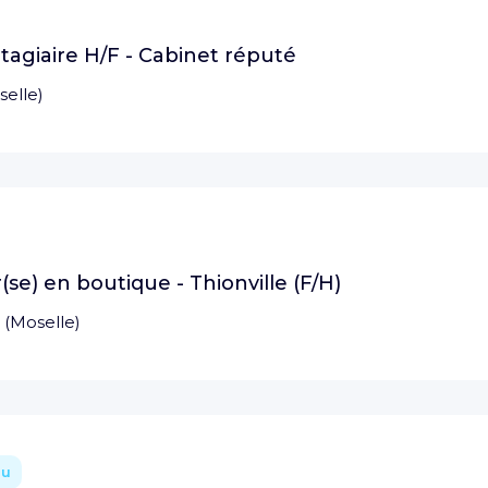
agiaire H/F - Cabinet réputé
selle
)
e) en boutique - Thionville (F/H)
(
Moselle
)
au