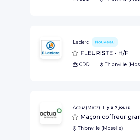
Leclerc
Nouveau
Sauvegarder
FLEURISTE - H/F
Thionville
(
Mos
CDD
Actua(Metz)
Il y a
7 jours
Sauvegarder
Maçon coffreur gr
Thionville
(
Moselle
)