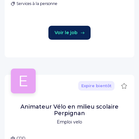
Services à la personne
Voir le job
E
Sauve
Expire bientôt
Animateur Vélo en milieu scolaire
Perpignan
Emploi velo
CDD