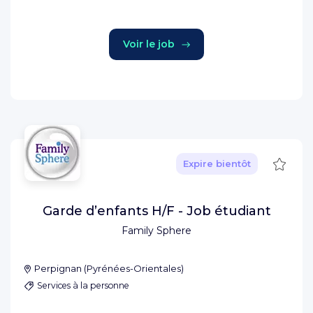
Voir le job
Sauve
Expire bientôt
Garde d’enfants H/F - Job étudiant
Family Sphere
Perpignan
(
Pyrénées-Orientales
)
Services à la personne