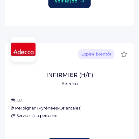
Voir le job
Sauve
Expire bientôt
INFIRMIER (H/F)
Adecco
CDI
Perpignan
(
Pyrénées-Orientales
)
Services à la personne