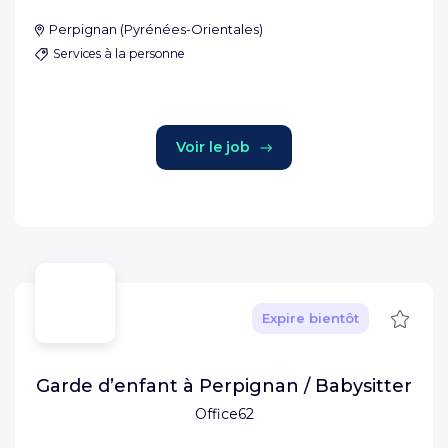
Perpignan
(
Pyrénées-Orientales
)
Services à la personne
Voir le job
Sauve
Expire bientôt
Garde d’enfant à Perpignan / Babysitter
Office62