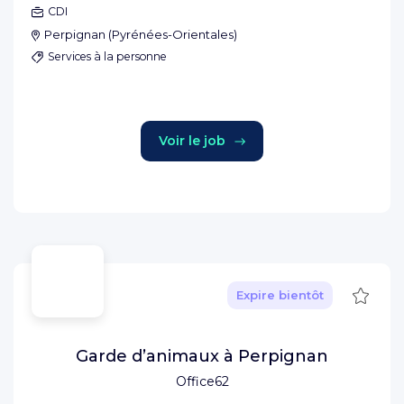
CDI
Perpignan
(
Pyrénées-Orientales
)
Services à la personne
Voir le job
Sauve
Expire bientôt
Garde d’animaux à Perpignan
Office62