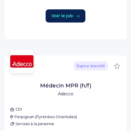
Voir le job
Sauve
Expire bientôt
Médecin MPR (h/f)
Adecco
CDI
Perpignan
(
Pyrénées-Orientales
)
Services à la personne