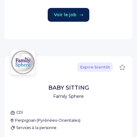
Voir le job
Sauve
Expire bientôt
BABY SITTING
Family Sphere
CDI
Perpignan
(
Pyrénées-Orientales
)
Services à la personne