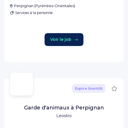
Perpignan
(
Pyrénées-Orientales
)
Services à la personne
Voir le job
Sauve
Expire bientôt
Garde d'animaux à Perpignan
Leostro