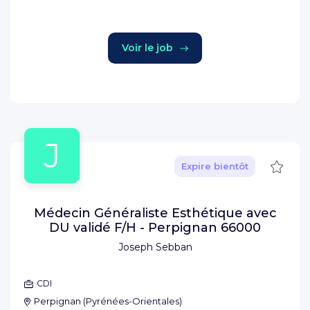
Voir le job
J
Sauve
Expire bientôt
Médecin Généraliste Esthétique avec
DU validé F/H - Perpignan 66000
Joseph Sebban
CDI
Perpignan
(
Pyrénées-Orientales
)