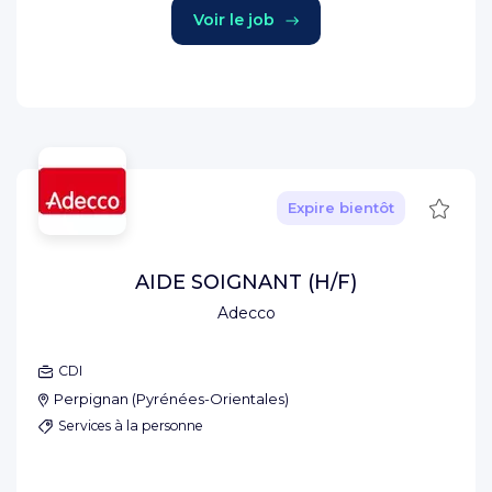
Voir le job
Sauve
Expire bientôt
AIDE SOIGNANT (H/F)
Adecco
CDI
Perpignan
(
Pyrénées-Orientales
)
Services à la personne