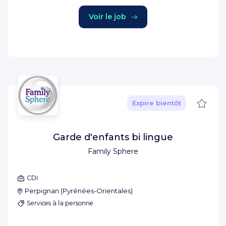
Voir le job
Sauve
Expire bientôt
Garde d'enfants bi lingue
Family Sphere
CDI
Perpignan
(
Pyrénées-Orientales
)
Services à la personne