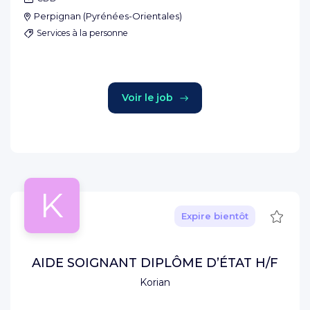
Perpignan
(
Pyrénées-Orientales
)
Services à la personne
Voir le job
K
Sauve
Expire bientôt
AIDE SOIGNANT DIPLÔME D’ÉTAT H/F
Korian