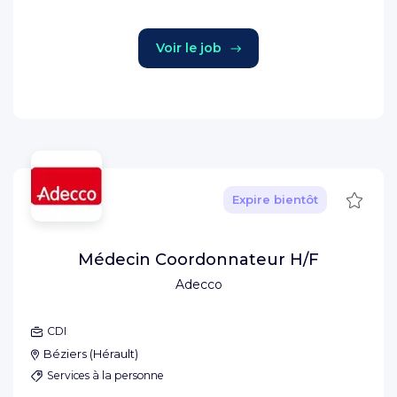
Voir le job
Sauve
Expire bientôt
Médecin Coordonnateur H/F
Adecco
CDI
Béziers
(
Hérault
)
Services à la personne