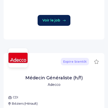
Voir le job
Sauve
Expire bientôt
Médecin Généraliste (h/f)
Adecco
CDI
Béziers
(
Hérault
)