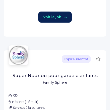
Voir le job
Sauve
Expire bientôt
Super Nounou pour garde d'enfants
Family Sphere
CDI
Béziers
(
Hérault
)
Services à la personne