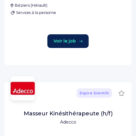
Béziers
(
Hérault
)
Services à la personne
Voir le job
Sauve
Expire bientôt
Masseur Kinésithérapeute (h/f)
Adecco