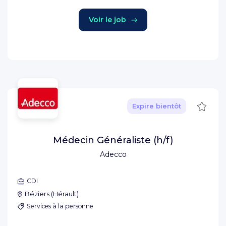
Voir le job
Sauve
Expire bientôt
Médecin Généraliste (h/f)
Adecco
CDI
Béziers
(
Hérault
)
Services à la personne