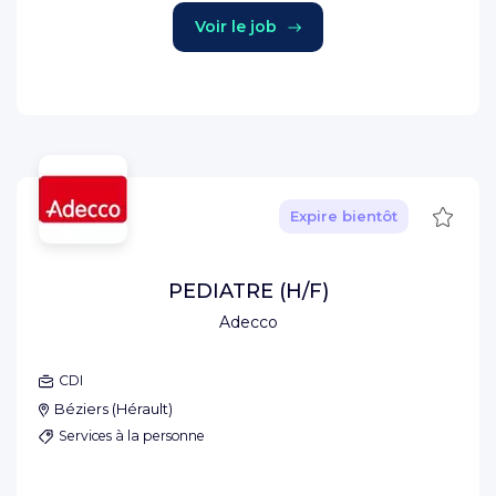
Voir le job
Sauve
Expire bientôt
PEDIATRE (H/F)
Adecco
CDI
Béziers
(
Hérault
)
Services à la personne