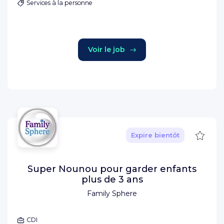
Services à la personne
Voir le job
Sauve
Expire bientôt
Super Nounou pour garder enfants
plus de 3 ans
Family Sphere
CDI