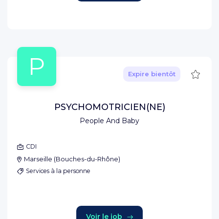
P
Sauve
Expire bientôt
PSYCHOMOTRICIEN(NE)
People And Baby
CDI
Marseille
(
Bouches-du-Rhône
)
Services à la personne
Voir le job