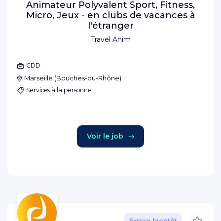
Animateur Polyvalent Sport, Fitness,
Micro, Jeux - en clubs de vacances à
l'étranger
Travel Anim
CDD
Marseille
(
Bouches-du-Rhône
)
Services à la personne
Voir le job
Sauve
Expire bientôt