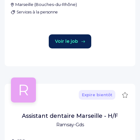
Marseille
(
Bouches-du-Rhône
)
Services à la personne
Voir le job
R
Sauve
Expire bientôt
Assistant dentaire Marseille - H/F
Ramsay-Gds