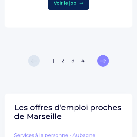
Voir le job
1
2
3
4
Les offres d’emploi proches
de
Marseille
Services à la personne - Aubagne