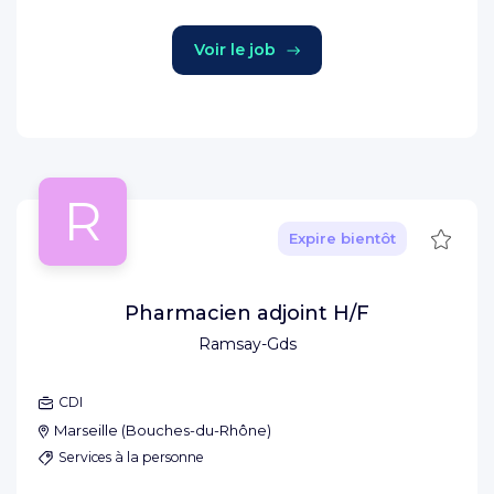
Voir le job
R
Sauve
Expire bientôt
Pharmacien adjoint H/F
Ramsay-Gds
CDI
Marseille
(
Bouches-du-Rhône
)
Services à la personne