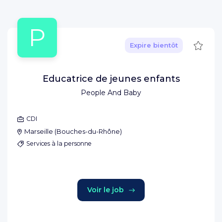
P
Sauve
Expire bientôt
Educatrice de jeunes enfants
People And Baby
CDI
Marseille
(
Bouches-du-Rhône
)
Services à la personne
Voir le job