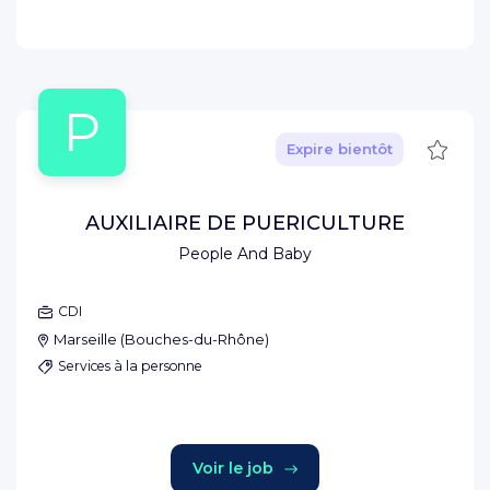
P
Sauve
Expire bientôt
AUXILIAIRE DE PUERICULTURE
People And Baby
CDI
Marseille
(
Bouches-du-Rhône
)
Services à la personne
Voir le job