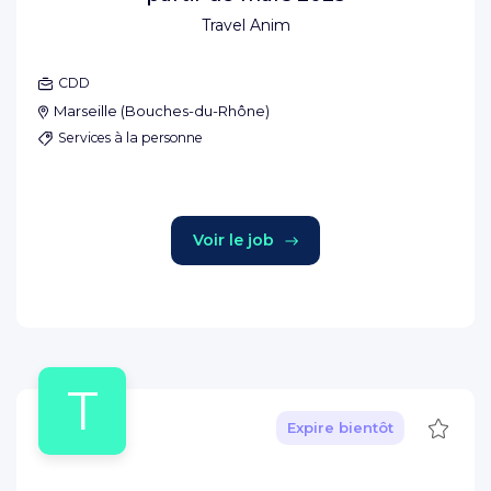
Travel Anim
CDD
Marseille
(
Bouches-du-Rhône
)
Services à la personne
Voir le job
T
Sauve
Expire bientôt