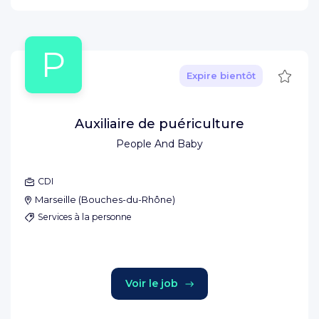
P
Sauve
Expire bientôt
Auxiliaire de puériculture
People And Baby
CDI
Marseille
(
Bouches-du-Rhône
)
Services à la personne
Voir le job