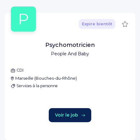
P
Sauve
Expire bientôt
Psychomotricien
People And Baby
CDI
Marseille
(
Bouches-du-Rhône
)
Services à la personne
Voir le job