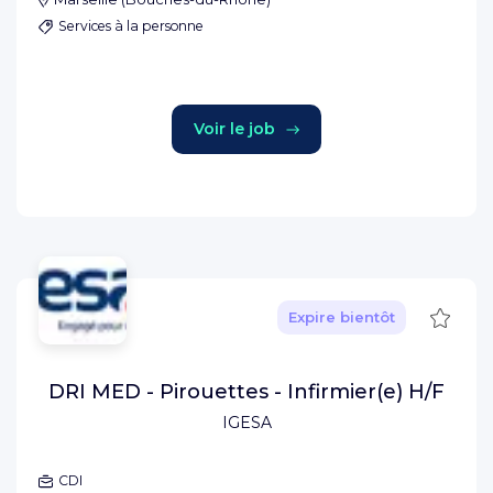
Services à la personne
Voir le job
Sauve
Expire bientôt
DRI MED - Pirouettes - Infirmier(e) H/F
IGESA
CDI