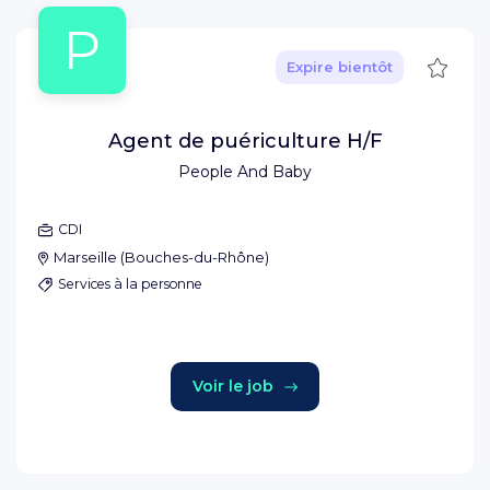
P
Sauve
Expire bientôt
Agent de puériculture H/F
People And Baby
CDI
Marseille
(
Bouches-du-Rhône
)
Services à la personne
Voir le job