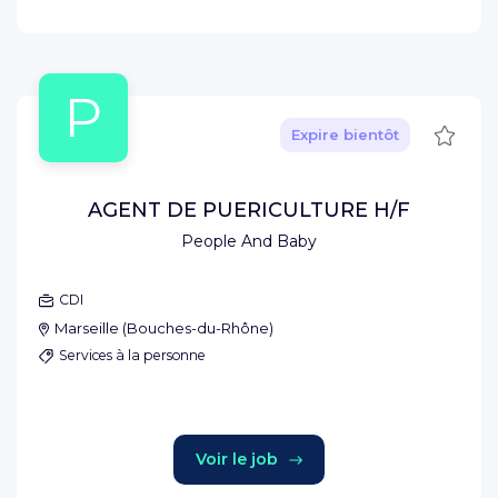
P
Sauve
Expire bientôt
AGENT DE PUERICULTURE H/F
People And Baby
CDI
Marseille
(
Bouches-du-Rhône
)
Services à la personne
Voir le job