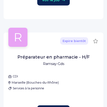
Voir le job
R
Sauve
Expire bientôt
Préparateur en pharmacie - H/F
Ramsay-Gds
CDI
Marseille
(
Bouches-du-Rhône
)
Services à la personne