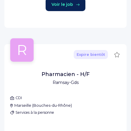
Voir le job
R
Sauve
Expire bientôt
Pharmacien - H/F
Ramsay-Gds
CDI
Marseille
(
Bouches-du-Rhône
)
Services à la personne