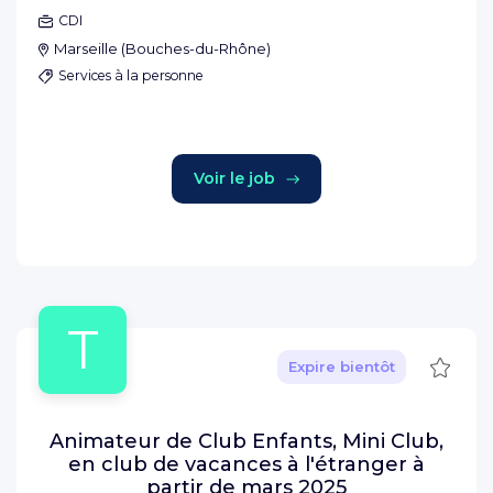
CDI
Marseille
(
Bouches-du-Rhône
)
Services à la personne
Voir le job
T
Sauve
Expire bientôt
Animateur de Club Enfants, Mini Club,
en club de vacances à l'étranger à
partir de mars 2025