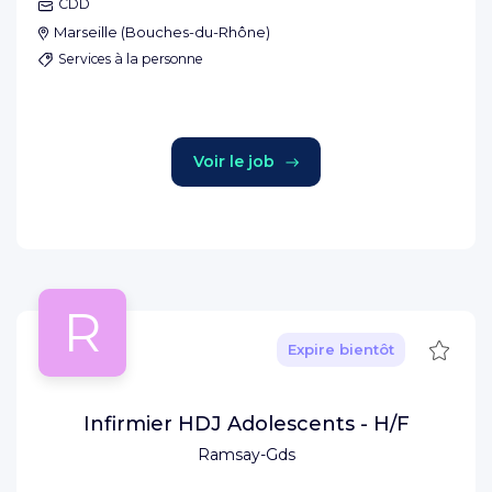
CDD
Marseille
(
Bouches-du-Rhône
)
Services à la personne
Voir le job
R
Sauve
Expire bientôt
Infirmier HDJ Adolescents - H/F
Ramsay-Gds