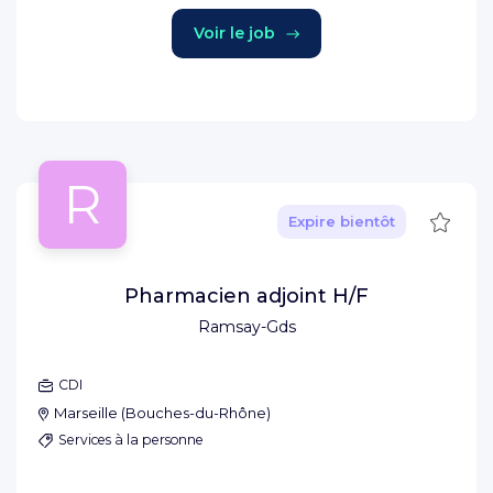
Voir le job
R
Sauve
Expire bientôt
Pharmacien adjoint H/F
Ramsay-Gds
CDI
Marseille
(
Bouches-du-Rhône
)
Services à la personne