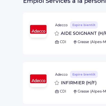
Emploi
Services à la person
Adecco
Expire bientôt
Sauvegarder
AIDE SOIGNANT (H/
Grasse
(
Alpes-M
CDI
Adecco
Expire bientôt
Sauvegarder
INFIRMIER (H/F)
Grasse
(
Alpes-M
CDI