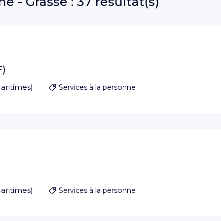
ne - Grasse :
37 résultat(s)
F)
aritimes
)
Services à la personne
aritimes
)
Services à la personne