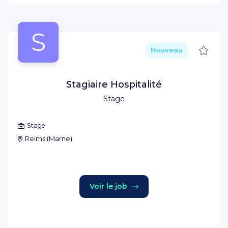
S
Sauve
Nouveau
Stagiaire Hospitalité
Stage
Stage
Reims
(
Marne
)
Voir le job