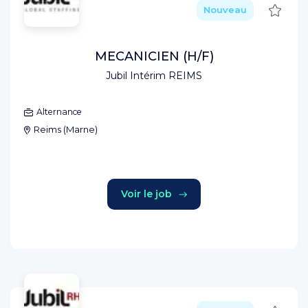
Sauve
Nouveau
MECANICIEN (H/F)
Jubil Intérim REIMS
Alternance
Reims
(
Marne
)
Voir le job