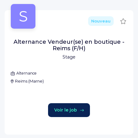
S
Sauve
Nouveau
Alternance Vendeur(se) en boutique -
Reims (F/H)
Stage
Alternance
Reims
(
Marne
)
Voir le job