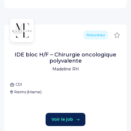
Sauve
Nouveau
IDE bloc H/F – Chirurgie oncologique
polyvalente
Madeline RH
CDI
Reims
(
Marne
)
Voir le job