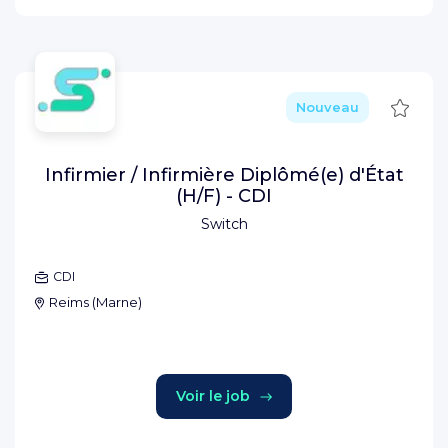
Sauve
Nouveau
Infirmier / Infirmière Diplômé(e) d'État
(H/F) - CDI
Switch
CDI
Reims
(
Marne
)
Voir le job