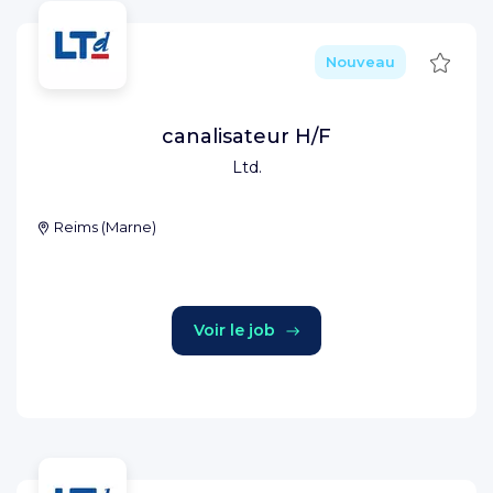
Sauve
Nouveau
canalisateur H/F
Ltd.
Reims
(
Marne
)
Voir le job