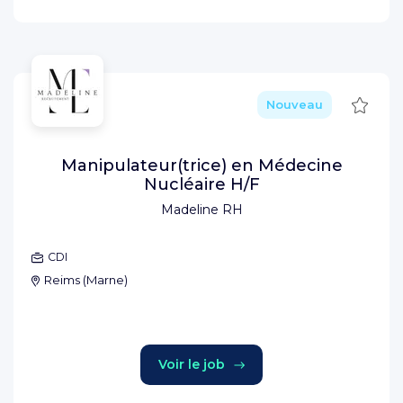
Sauve
Nouveau
Manipulateur(trice) en Médecine
Nucléaire H/F
Madeline RH
CDI
Reims
(
Marne
)
Voir le job