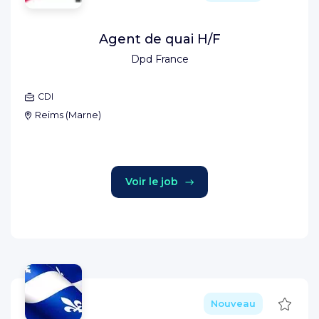
Agent de quai H/F
Dpd France
CDI
Reims
(
Marne
)
Voir le job
Sauve
Nouveau