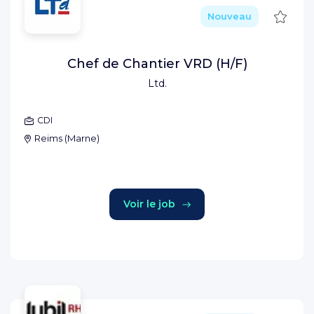
Sauve
Nouveau
Chef de Chantier VRD (H/F)
Ltd.
CDI
Reims
(
Marne
)
Voir le job