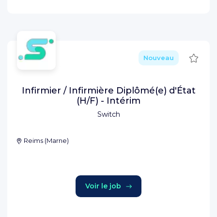
Sauve
Nouveau
Infirmier / Infirmière Diplômé(e) d'État
(H/F) - Intérim
Switch
Reims
(
Marne
)
Voir le job