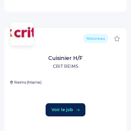
Sauve
Nouveau
Cuisinier H/F
CRIT REIMS
Reims
(
Marne
)
Voir le job