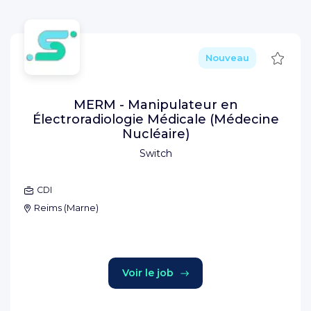
Sauve
Nouveau
MERM - Manipulateur en
Électroradiologie Médicale (Médecine
Nucléaire)
Switch
CDI
Reims
(
Marne
)
Voir le job