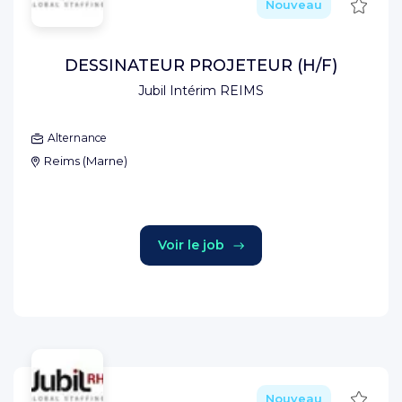
Sauve
Nouveau
DESSINATEUR PROJETEUR (H/F)
Jubil Intérim REIMS
Alternance
Reims
(
Marne
)
Voir le job
Sauve
Nouveau