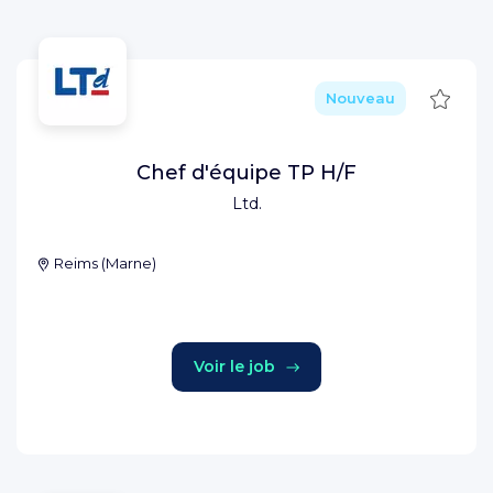
Sauve
Nouveau
Chef d'équipe TP H/F
Ltd.
Reims
(
Marne
)
Voir le job