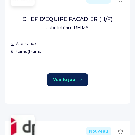
CHEF D'EQUIPE FACADIER (H/F)
Jubil Intérim REIMS
Alternance
Reims
(
Marne
)
Voir le job
Sauve
Nouveau