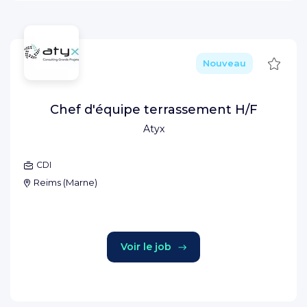
Sauve
Nouveau
Chef d'équipe terrassement H/F
Atyx
CDI
Reims
(
Marne
)
Voir le job