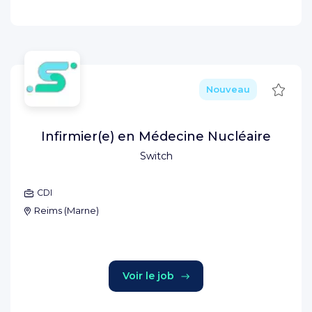
Sauve
Nouveau
Infirmier(e) en Médecine Nucléaire
Switch
CDI
Reims
(
Marne
)
Voir le job