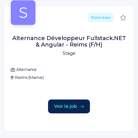
S
Sauve
Nouveau
Alternance Développeur Fullstack.NET
& Angular - Reims (F/H)
Stage
Alternance
Reims
(
Marne
)
Voir le job