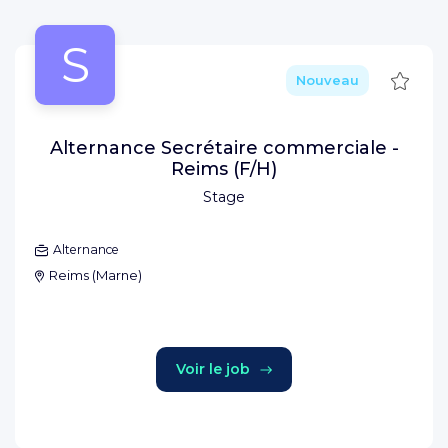
S
Sauve
Nouveau
Alternance Secrétaire commerciale -
Reims (F/H)
Stage
Alternance
Reims
(
Marne
)
Voir le job