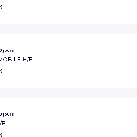
e
)
0 jours
OBILE H/F
e
)
0 jours
/F
e
)