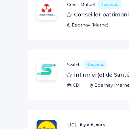
Crédit Mutuel
Nouveau
Sauvegarder
Conseiller patrimoni
Épernay
(
Marne
)
Switch
Nouveau
Sauvegarder
Infirmier(e) de Santé
Épernay
(
Marn
CDI
LIDL
Il y a
8 jours