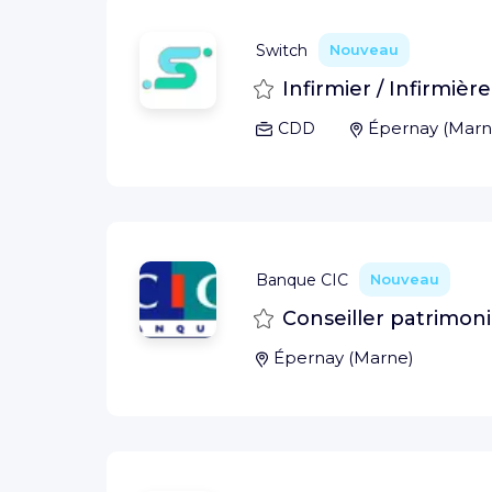
Switch
Nouveau
Sauvegarder
Infirmier / Infirmièr
Épernay
(
Marn
CDD
Banque CIC
Nouveau
Sauvegarder
Conseiller patrimoni
Épernay
(
Marne
)