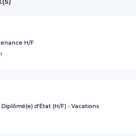
t(s)
tenance H/F
e
)
e Diplômé(e) d'État (H/F) - Vacations