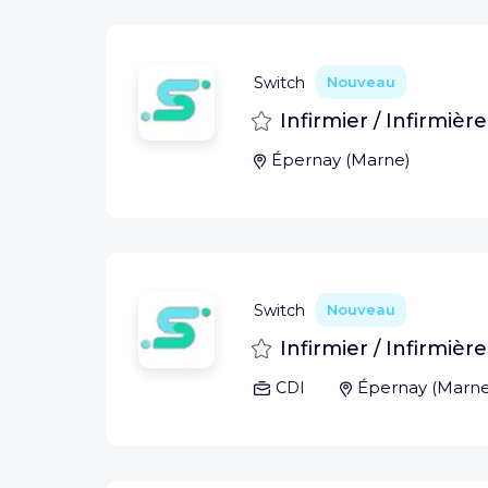
Switch
Nouveau
Sauvegarder
Infirmier / Infirmièr
Épernay
(
Marne
)
Switch
Nouveau
Sauvegarder
Infirmier / Infirmièr
Épernay
(
Marn
CDI