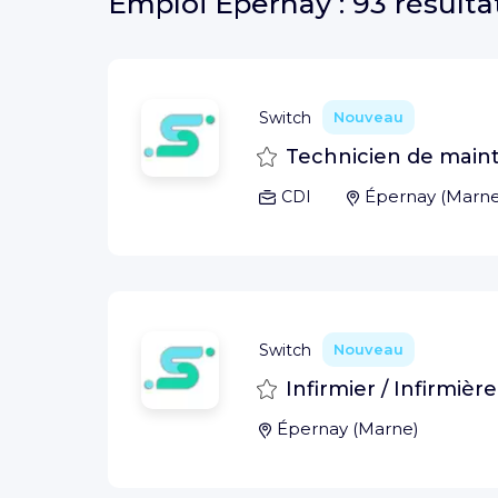
Emploi
Épernay :
93 résulta
Switch
Nouveau
Sauvegarder
Technicien de main
Épernay
(
Marn
CDI
Switch
Nouveau
Sauvegarder
Infirmier / Infirmièr
Épernay
(
Marne
)