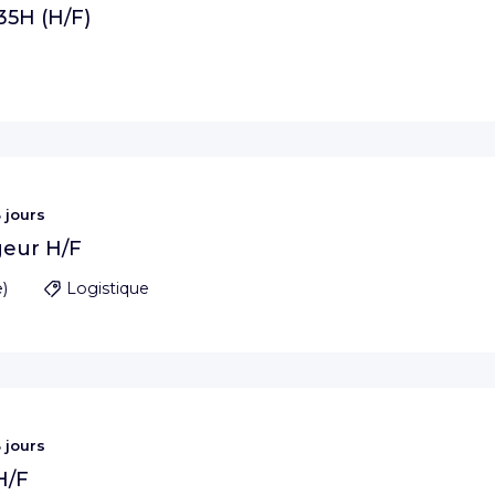
35H (H/F)
 jours
eur H/F
e
)
Logistique
 jours
H/F