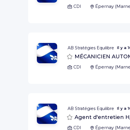
Épernay
(
Marn
CDI
AB Stratégies Equilibre
Il y a
1
Sauvegarder
MÉCANICIEN AUTOM
Épernay
(
Marn
CDI
AB Stratégies Equilibre
Il y a
1
Sauvegarder
Agent d'entretien H
Épernay
(
Marn
CDI