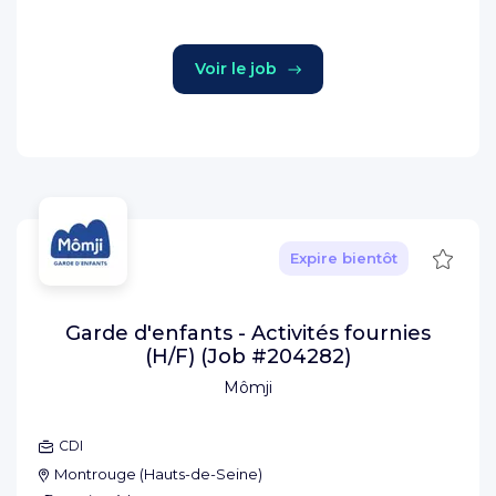
Voir le job
Sauve
Expire bientôt
Garde d'enfants - Activités fournies
(H/F) (Job #204282)
Mômji
CDI
Montrouge
(
Hauts-de-Seine
)