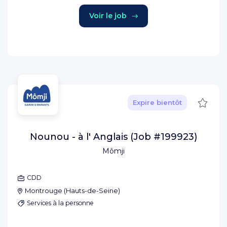
Voir le job
Sauve
Expire bientôt
Nounou - à l' Anglais (Job #199923)
Mômji
CDD
Montrouge
(
Hauts-de-Seine
)
Services à la personne