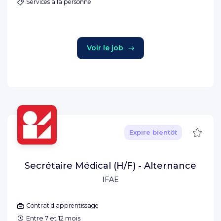
Services à la personne
Voir le job
Sauve
Expire bientôt
Secrétaire Médical (H/F) - Alternance
IFAE
Contrat d'apprentissage
Entre 7 et 12 mois