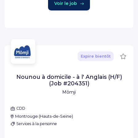
Voir le job
Sauve
Expire bientôt
Nounou à domicile - à l' Anglais (H/F)
(Job #204351)
Mômji
CDD
Montrouge
(
Hauts-de-Seine
)
Services à la personne