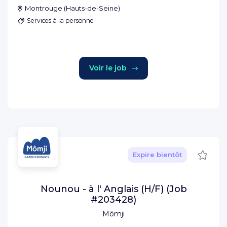
Montrouge
(
Hauts-de-Seine
)
Services à la personne
Voir le job
Sauve
Expire bientôt
Nounou - à l' Anglais (H/F) (Job
#203428)
Mômji