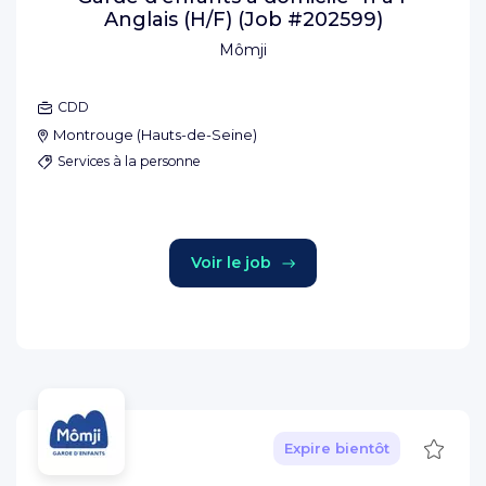
Anglais (H/F) (Job #202599)
Mômji
CDD
Montrouge
(
Hauts-de-Seine
)
Services à la personne
Voir le job
Sauve
Expire bientôt