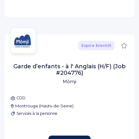
Sauve
Expire bientôt
Garde d’enfants - à l' Anglais (H/F) (Job
#204776)
Mômji
CDD
Montrouge
(
Hauts-de-Seine
)
Services à la personne