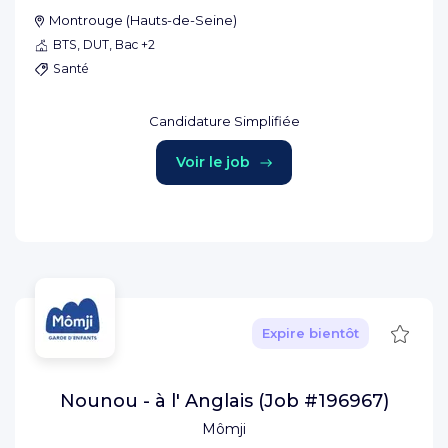
Montrouge
(
Hauts-de-Seine
)
BTS, DUT, Bac +2
Santé
Candidature Simplifiée
Voir le job
Sauve
Expire bientôt
Nounou - à l' Anglais (Job #196967)
Mômji