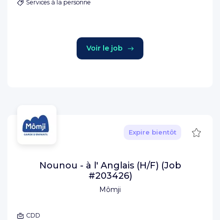
Services à la personne
Voir le job
Sauve
Expire bientôt
Nounou - à l' Anglais (H/F) (Job
#203426)
Mômji
CDD