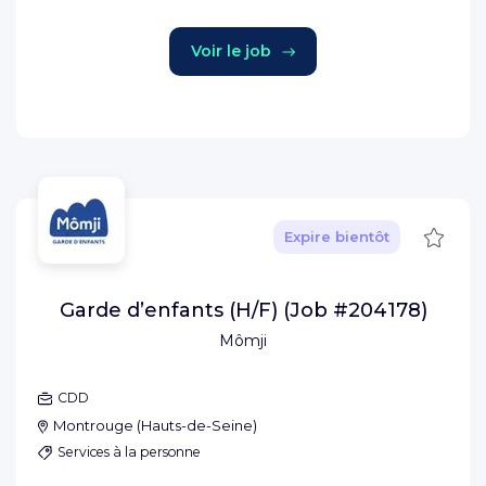
Voir le job
Sauve
Expire bientôt
Garde d’enfants (H/F) (Job #204178)
Mômji
CDD
Montrouge
(
Hauts-de-Seine
)
Services à la personne