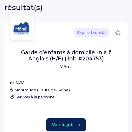
résultat(s)
Sauve
Expire bientôt
Garde d’enfants à domicile -n à l'
Anglais (H/F) (Job #204753)
Mômji
CDD
Montrouge
(
Hauts-de-Seine
)
Services à la personne
Voir le job