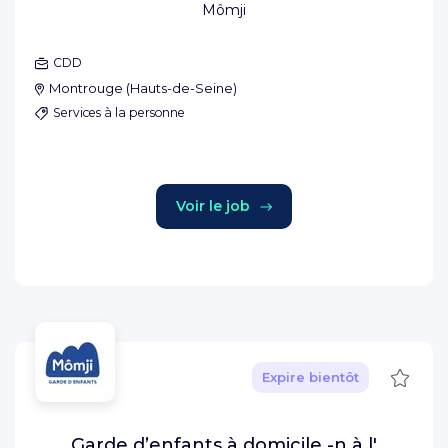
Mômji
CDD
Montrouge
(
Hauts-de-Seine
)
Services à la personne
Voir le job
Sauve
Expire bientôt
Garde d’enfants à domicile -n à l'