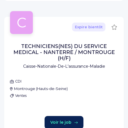
C
Sauve
Expire bientôt
TECHNICIENS(NES) DU SERVICE
MEDICAL - NANTERRE / MONTROUGE
(H/F)
Caisse-Nationale-De-L'assurance-Maladie
CDI
Montrouge
(
Hauts-de-Seine
)
Ventes
Voir le job