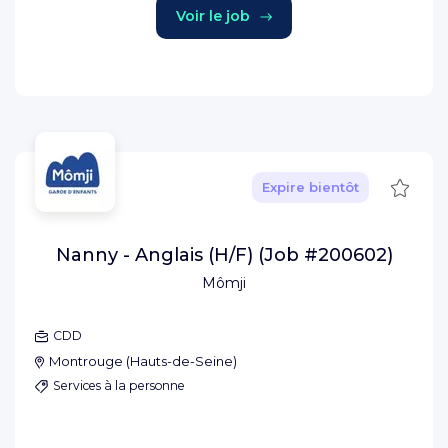
Voir le job
Sauve
Expire bientôt
Nanny - Anglais (H/F) (Job #200602)
Mômji
CDD
Montrouge
(
Hauts-de-Seine
)
Services à la personne