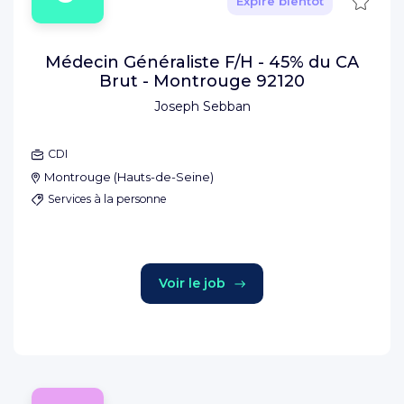
Sauve
Expire bientôt
Médecin Généraliste F/H - 45% du CA
Brut - Montrouge 92120
Joseph Sebban
CDI
Montrouge
(
Hauts-de-Seine
)
Services à la personne
Voir le job