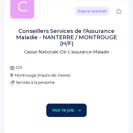
C
Sauve
Expire bientôt
Conseillers Services de l'Assurance
Maladie - NANTERRE / MONTROUGE
(H/F)
Caisse-Nationale-De-L'assurance-Maladie
CDI
Montrouge
(
Hauts-de-Seine
)
Services à la personne
Voir le job