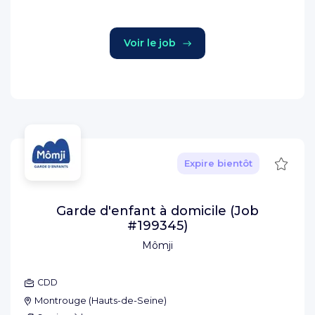
Voir le job
Sauve
Expire bientôt
Garde d'enfant à domicile (Job
#199345)
Mômji
CDD
Montrouge
(
Hauts-de-Seine
)