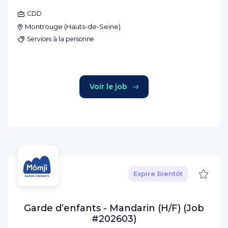
CDD
Montrouge
(
Hauts-de-Seine
)
Services à la personne
Voir le job
Sauve
Expire bientôt
Garde d’enfants - Mandarin (H/F) (Job
#202603)