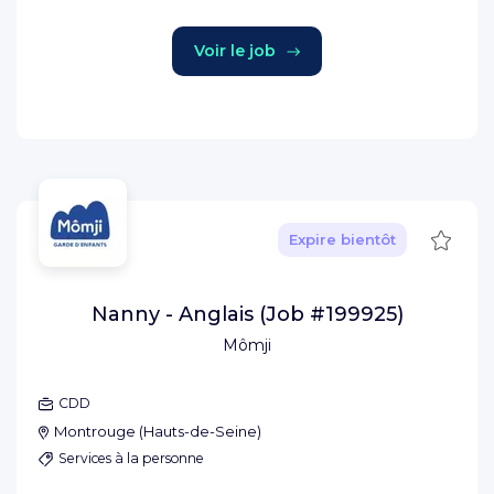
Voir le job
Sauve
Expire bientôt
Nanny - Anglais (Job #199925)
Mômji
CDD
Montrouge
(
Hauts-de-Seine
)
Services à la personne