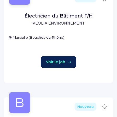
Électricien du Bâtiment F/H
VEOLIA ENVIRONNEMENT
Marseille
(
Bouches-du-Rhône
)
Voir le job
B
Sauve
Nouveau