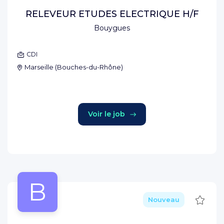
RELEVEUR ETUDES ELECTRIQUE H/F
Bouygues
CDI
Marseille
(
Bouches-du-Rhône
)
Voir le job
B
Sauve
Nouveau