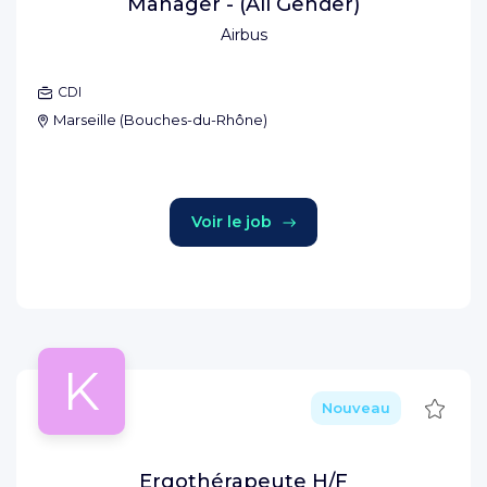
Manager - (All Gender)
Airbus
CDI
Marseille
(
Bouches-du-Rhône
)
Voir le job
K
Sauve
Nouveau
Ergothérapeute H/F