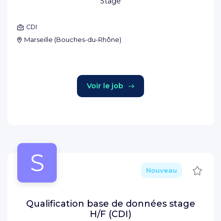
Stage
CDI
Marseille
(
Bouches-du-Rhône
)
Voir le job
S
Sauve
Nouveau
Qualification base de données stage
H/F (CDI)