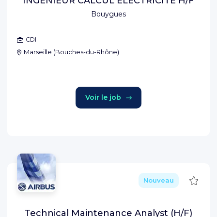
INGENIEUR CALCUL ELECTRICITE H/F
Bouygues
CDI
Marseille
(
Bouches-du-Rhône
)
Voir le job
Sauve
Nouveau
Technical Maintenance Analyst (H/F)