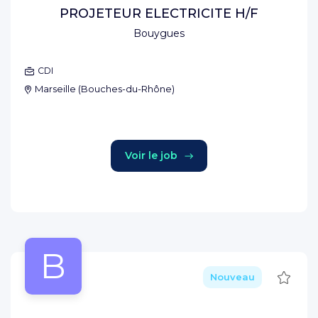
PROJETEUR ELECTRICITE H/F
Bouygues
CDI
Marseille
(
Bouches-du-Rhône
)
Voir le job
B
Sauve
Nouveau