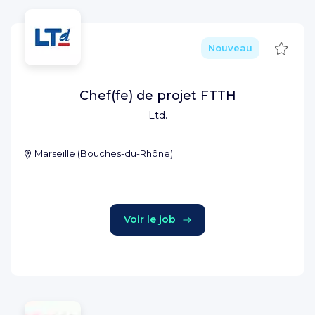
Sauve
Nouveau
Chef(fe) de projet FTTH
Ltd.
Marseille
(
Bouches-du-Rhône
)
Voir le job