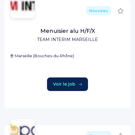
Sauve
Nouveau
Menuisier alu H/F/X
TEAM INTERIM MARSEILLE
Marseille
(
Bouches-du-Rhône
)
Voir le job