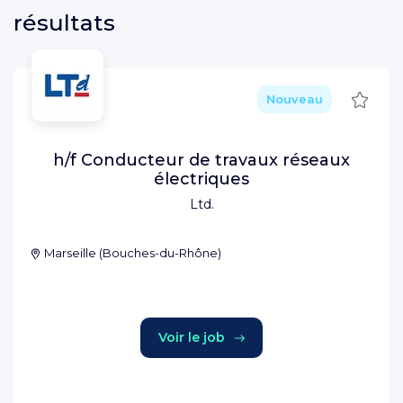
résultats
Sauve
Nouveau
h/f Conducteur de travaux réseaux
électriques
Ltd.
Marseille
(
Bouches-du-Rhône
)
Voir le job