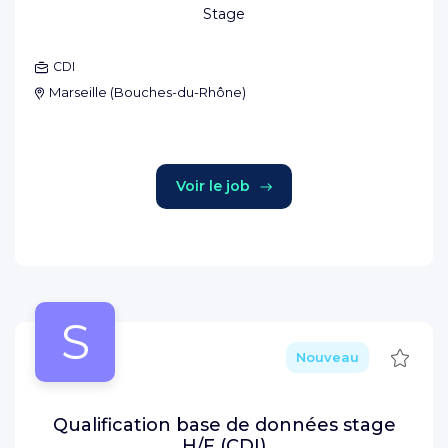
Stage
CDI
Marseille
(
Bouches-du-Rhône
)
Voir le job
S
Sauve
Nouveau
Qualification base de données stage
H/F (CDI)