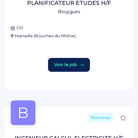
PLANIFICATEUR ETUDES H/F
Bouygues
CDI
Marseille
(
Bouches-du-Rhône
)
Voir le job
B
Sauve
Nouveau