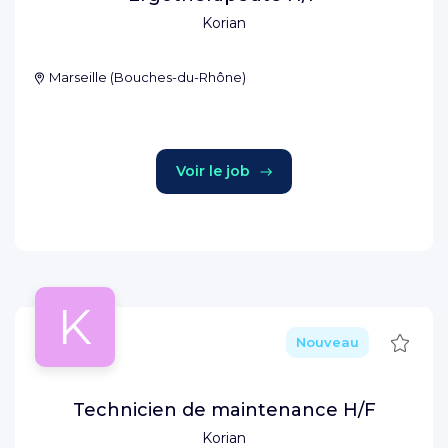
Korian
Marseille
(
Bouches-du-Rhône
)
Voir le job
K
Sauve
Nouveau
Technicien de maintenance H/F
Korian