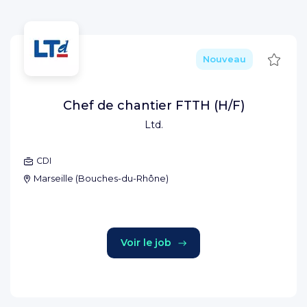
Sauve
Nouveau
Chef de chantier FTTH (H/F)
Ltd.
CDI
Marseille
(
Bouches-du-Rhône
)
Voir le job