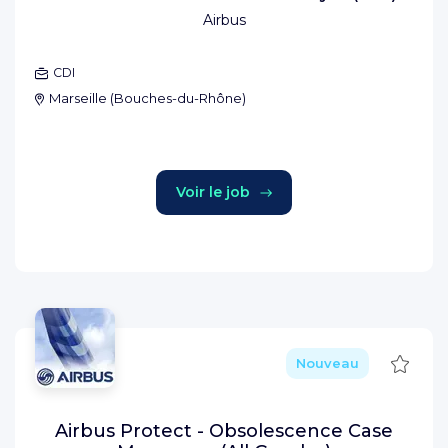
Airbus
CDI
Marseille
(
Bouches-du-Rhône
)
Voir le job
Sauve
Nouveau
Airbus Protect - Obsolescence Case