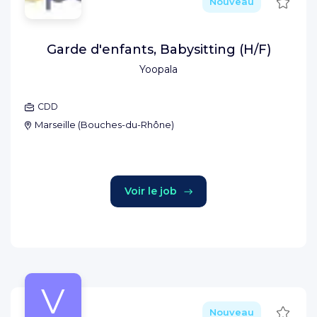
Sauve
Nouveau
Garde d'enfants, Babysitting (H/F)
Yoopala
CDD
Marseille
(
Bouches-du-Rhône
)
Voir le job
V
Sauve
Nouveau