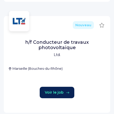
Sauve
Nouveau
h/f Conducteur de travaux
photovoltaïque
Ltd.
Marseille
(
Bouches-du-Rhône
)
Voir le job