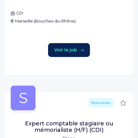
CDI
Marseille
(
Bouches-du-Rhône
)
Voir le job
S
Sauve
Nouveau
Expert comptable stagiaire ou
mémorialiste (H/F) (CDI)