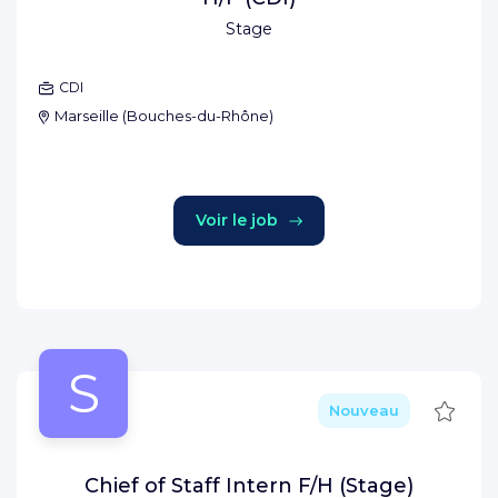
Stage
CDI
Marseille
(
Bouches-du-Rhône
)
Voir le job
S
Sauve
Nouveau
Chief of Staff Intern F/H (Stage)