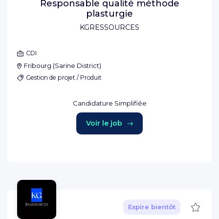
Responsable qualité méthode
plasturgie
KGRESSOURCES
CDI
Fribourg
(
Sarine District
)
Gestion de projet / Produit
Candidature Simplifiée
Voir le job
Sauve
Expire bientôt