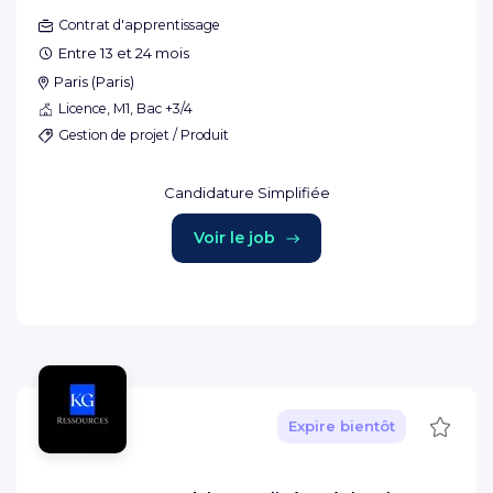
Contrat d'apprentissage
Entre 13 et 24 mois
Paris
(
Paris
)
Licence, M1, Bac +3/4
Gestion de projet / Produit
Candidature Simplifiée
Voir le job
Sauve
Expire bientôt