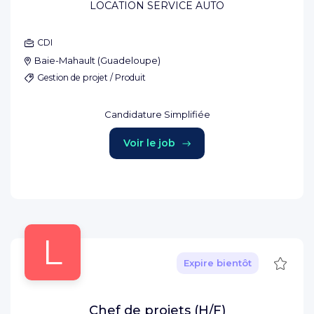
LOCATION SERVICE AUTO
CDI
Baie-Mahault
(
Guadeloupe
)
Gestion de projet / Produit
Candidature Simplifiée
Voir le job
L
Sauve
Expire bientôt
Chef de projets (H/F)