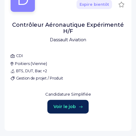
Sauve
Expire bientôt
Contrôleur Aéronautique Expérimenté
H/F
Dassault Aviation
CDI
Poitiers
(
Vienne
)
BTS, DUT, Bac +2
Gestion de projet / Produit
Candidature Simplifiée
Voir le job