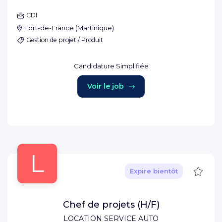
CDI
Fort-de-France
(
Martinique
)
Gestion de projet / Produit
Candidature Simplifiée
Voir le job
L
Sauve
Expire bientôt
Chef de projets (H/F)
LOCATION SERVICE AUTO