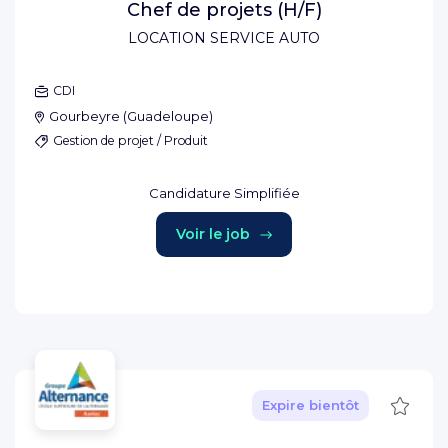
Chef de projets (H/F)
LOCATION SERVICE AUTO
CDI
Gourbeyre
(
Guadeloupe
)
Gestion de projet / Produit
Candidature Simplifiée
Voir le job
Sauve
Expire bientôt