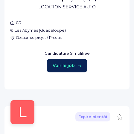
LOCATION SERVICE AUTO
CDI
Les Abymes
(
Guadeloupe
)
Gestion de projet / Produit
Candidature Simplifiée
Voir le job
L
Sauve
Expire bientôt