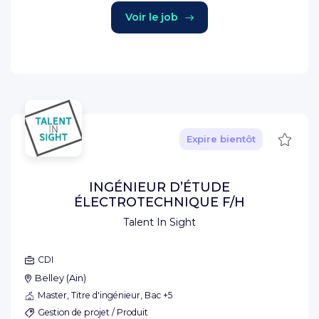
Voir le job
Sauve
Expire bientôt
INGÉNIEUR D’ÉTUDE
ÉLECTROTECHNIQUE F/H
Talent In Sight
CDI
Belley
(
Ain
)
Master, Titre d'ingénieur, Bac +5
Gestion de projet / Produit