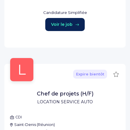
Candidature Simplifiée
Voir le job
L
Sauve
Expire bientôt
Chef de projets (H/F)
LOCATION SERVICE AUTO
CDI
Saint-Denis
(
Réunion
)