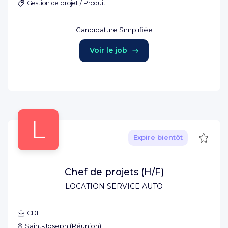
Gestion de projet / Produit
Candidature Simplifiée
Voir le job
L
Sauve
Expire bientôt
Chef de projets (H/F)
LOCATION SERVICE AUTO
CDI
Saint-Joseph
(
Réunion
)