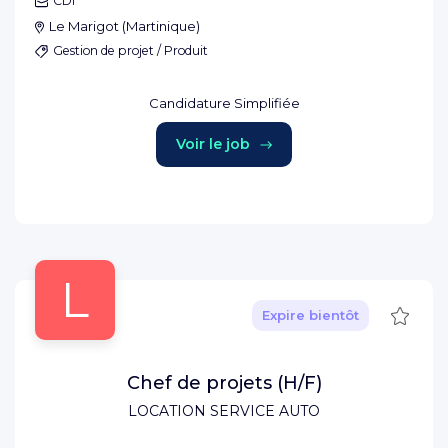
CDI
Le Marigot
(
Martinique
)
Gestion de projet / Produit
Candidature Simplifiée
Voir le job
L
Sauve
Expire bientôt
Chef de projets (H/F)
LOCATION SERVICE AUTO