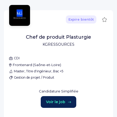
Sauve
Expire bientôt
Chef de produit Plasturgie
KGRESSOURCES
CDI
Frontenard
(
Saône-et-Loire
)
Master, Titre d'ingénieur, Bac +5
Gestion de projet / Produit
Candidature Simplifiée
Voir le job