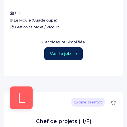
CDI
Le Moule
(
Guadeloupe
)
Gestion de projet / Produit
Candidature Simplifiée
Voir le job
L
Sauve
Expire bientôt
Chef de projets (H/F)