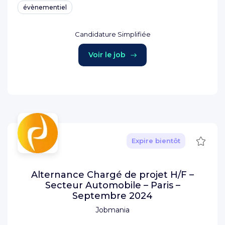
évènementiel
Candidature Simplifiée
Voir le job
Sauve
Expire bientôt
Alternance Chargé de projet H/F –
Secteur Automobile – Paris –
Septembre 2024
Jobmania