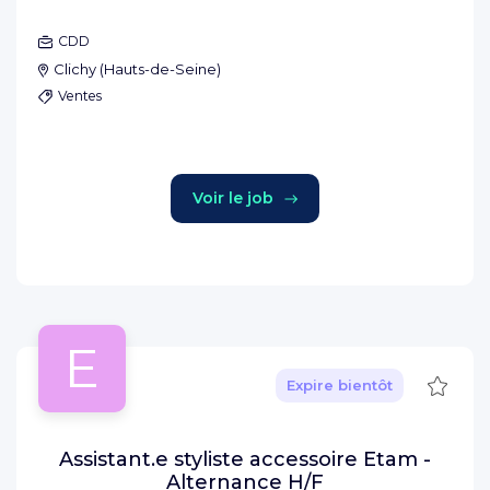
CDD
Clichy
(
Hauts-de-Seine
)
Ventes
Voir le job
E
Sauve
Expire bientôt
Assistant.e styliste accessoire Etam -
Alternance H/F