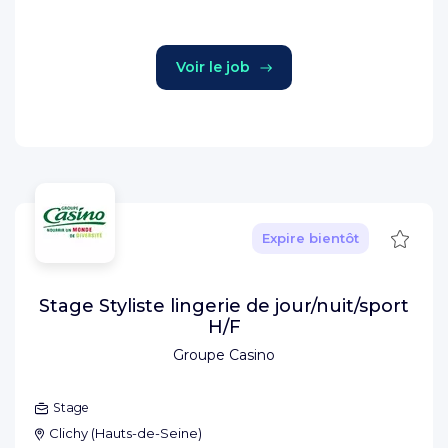
Voir le job
Sauve
Expire bientôt
Stage Styliste lingerie de jour/nuit/sport
H/F
Groupe Casino
Stage
Clichy
(
Hauts-de-Seine
)