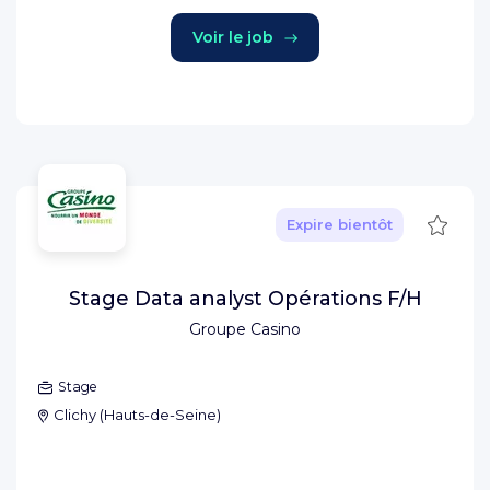
Voir le job
Sauve
Expire bientôt
Stage Data analyst Opérations F/H
Groupe Casino
Stage
Clichy
(
Hauts-de-Seine
)