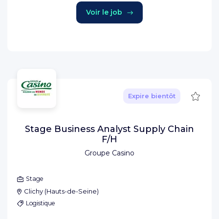
Voir le job
Sauve
Expire bientôt
Stage Business Analyst Supply Chain
F/H
Groupe Casino
Stage
Clichy
(
Hauts-de-Seine
)
Logistique