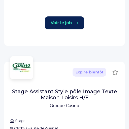
Voir le job
Sauve
Expire bientôt
Stage Assistant Style pôle Image Texte
Maison Loisirs H/F
Groupe Casino
Stage
Clichy
(
Hauts-de-Seine
)