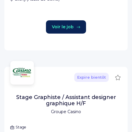
Voir le job
Sauve
Expire bientôt
Stage Graphiste / Assistant designer
graphique H/F
Groupe Casino
Stage