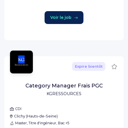
Voir le job
Sauve
Expire bientôt
Category Manager Frais PGC
KGRESSOURCES
CDI
Clichy
(
Hauts-de-Seine
)
Master, Titre d'ingénieur, Bac +5