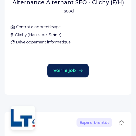
Alternance Alternant SEO - Clichy (F/H)
Iscod
Contrat d'apprentissage
Clichy
(
Hauts-de-Seine
)
Développement informatique
Voir le job
Sauve
Expire bientôt