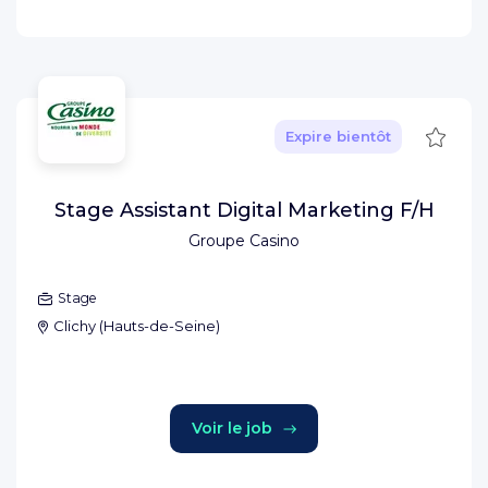
Sauve
Expire bientôt
Stage Assistant Digital Marketing F/H
Groupe Casino
Stage
Clichy
(
Hauts-de-Seine
)
Voir le job