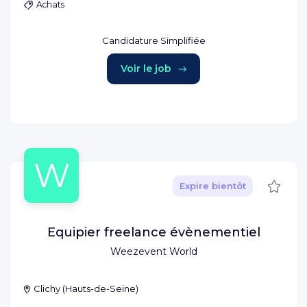
Achats
Candidature Simplifiée
Voir le job
W
Sauve
Expire bientôt
Equipier freelance évènementiel
Weezevent World
Clichy
(
Hauts-de-Seine
)