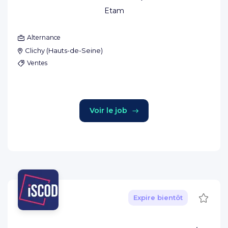
Etam
Alternance
Clichy
(
Hauts-de-Seine
)
Ventes
Voir le job
Sauve
Expire bientôt