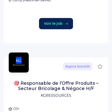
Clichy
(
Hauts-de-Seine
)
Voir le job
Sauve
Expire bientôt
🎯 Responsable de l’Offre Produits –
Secteur Bricolage & Négoce H/F
KGRESSOURCES
CDI