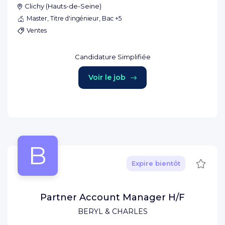
Clichy
(
Hauts-de-Seine
)
Master, Titre d'ingénieur, Bac +5
Ventes
Candidature Simplifiée
Voir le job
B
Sauve
Expire bientôt
Partner Account Manager H/F
BERYL & CHARLES