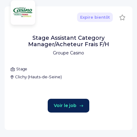
Sauve
Expire bientôt
Stage Assistant Category
Manager/Acheteur Frais F/H
Groupe Casino
Stage
Clichy
(
Hauts-de-Seine
)
Voir le job