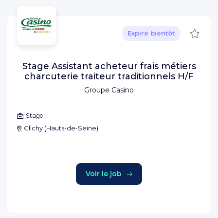
Sauve
Expire bientôt
Stage Assistant acheteur frais métiers
charcuterie traiteur traditionnels H/F
Groupe Casino
Stage
Clichy
(
Hauts-de-Seine
)
Voir le job