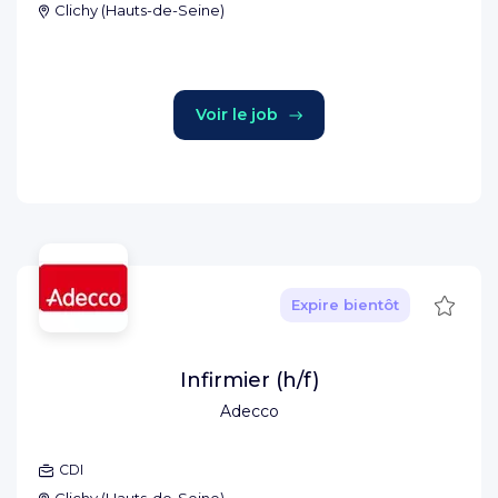
Clichy
(
Hauts-de-Seine
)
Voir le job
Sauve
Expire bientôt
Infirmier (h/f)
Adecco
CDI