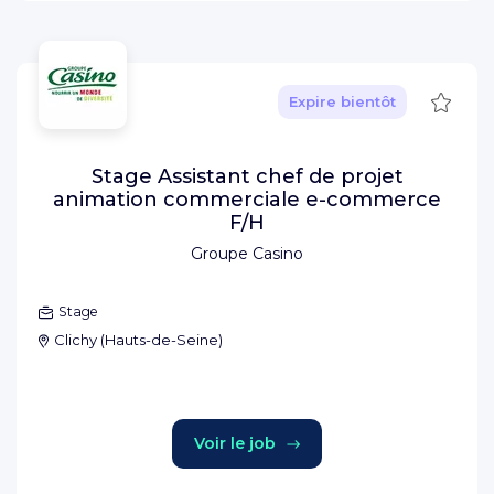
Sauve
Expire bientôt
Stage Assistant chef de projet
animation commerciale e-commerce
F/H
Groupe Casino
Stage
Clichy
(
Hauts-de-Seine
)
Voir le job