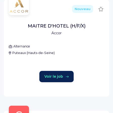
Sauve
Nouveau
MAITRE D'HOTEL (H/F/X)
Accor
Alternance
Puteaux
(
Hauts-de-Seine
)
Voir le job