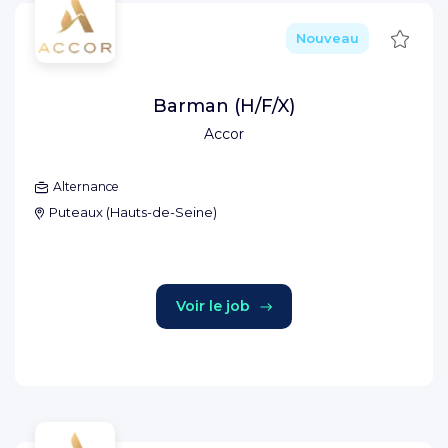
Sauve
Nouveau
Barman (H/F/X)
Accor
Alternance
Puteaux
(
Hauts-de-Seine
)
Voir le job