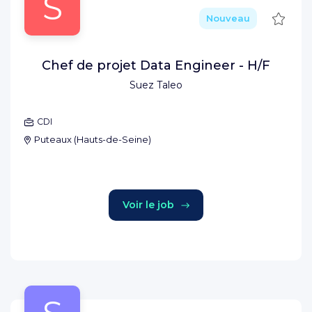
S
Sauve
Nouveau
Chef de projet Data Engineer - H/F
Suez Taleo
CDI
Puteaux
(
Hauts-de-Seine
)
Voir le job