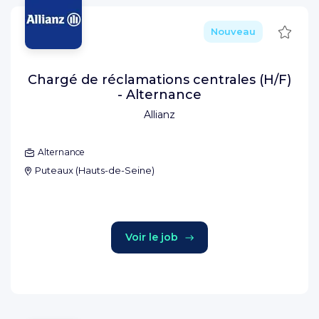
Sauve
Nouveau
Chargé de réclamations centrales (H/F)
- Alternance
Allianz
Alternance
Puteaux
(
Hauts-de-Seine
)
Voir le job