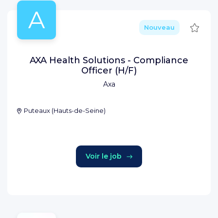
A
Sauve
Nouveau
AXA Health Solutions - Compliance
Officer (H/F)
Axa
Puteaux
(
Hauts-de-Seine
)
Voir le job