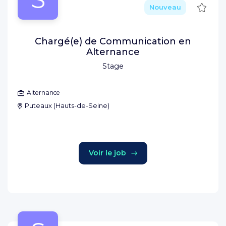
Sauve
Nouveau
Chargé(e) de Communication en
Alternance
Stage
Alternance
Puteaux
(
Hauts-de-Seine
)
Voir le job