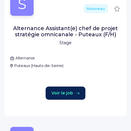
S
Sauve
Nouveau
Alternance Assistant(e) chef de projet
stratégie omnicanale - Puteaux (F/H)
Stage
Alternance
Puteaux
(
Hauts-de-Seine
)
Voir le job