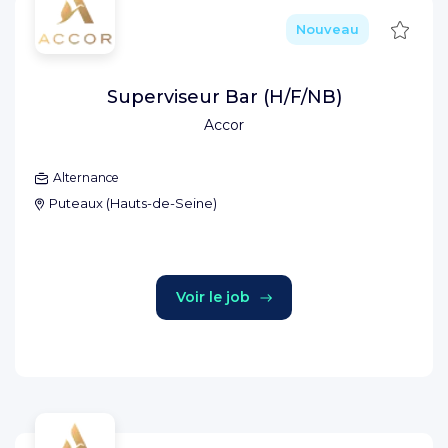
Sauve
Nouveau
Superviseur Bar (H/F/NB)
Accor
Alternance
Puteaux
(
Hauts-de-Seine
)
Voir le job