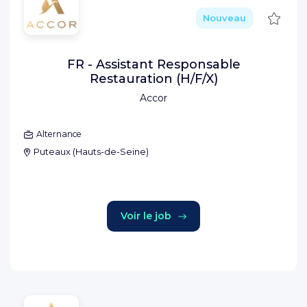
Sauve
Nouveau
FR - Assistant Responsable
Restauration (H/F/X)
Accor
Alternance
Puteaux
(
Hauts-de-Seine
)
Voir le job