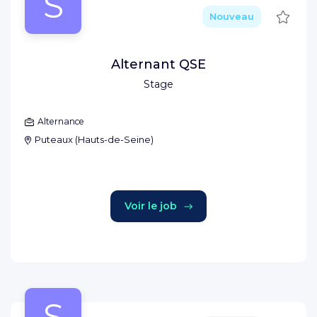
S
Sauve
Nouveau
Alternant QSE
Stage
Alternance
Puteaux
(
Hauts-de-Seine
)
Voir le job
S