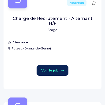
Sauve
Nouveau
Chargé de Recrutement - Alternant
H/F
Stage
Alternance
Puteaux
(
Hauts-de-Seine
)
Voir le job