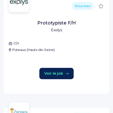
Sauve
Nouveau
Prototypiste F/H
Exolys
CDI
Puteaux
(
Hauts-de-Seine
)
Voir le job