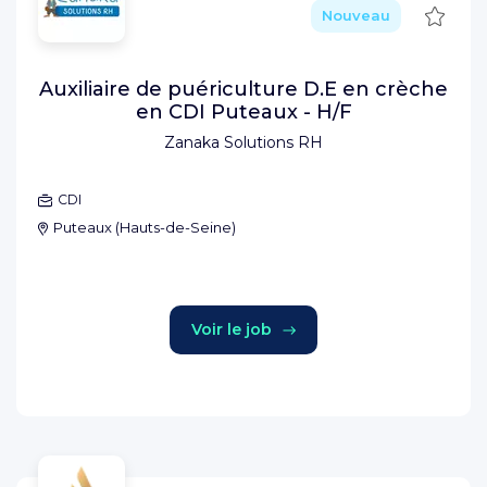
Sauve
Nouveau
Auxiliaire de puériculture D.E en crèche
en CDI Puteaux - H/F
Zanaka Solutions RH
CDI
Puteaux
(
Hauts-de-Seine
)
Voir le job