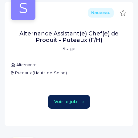
S
Sauve
Nouveau
Alternance Assistant(e) Chef(e) de
Produit - Puteaux (F/H)
Stage
Alternance
Puteaux
(
Hauts-de-Seine
)
Voir le job