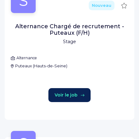
S
Sauve
Nouveau
Alternance Chargé de recrutement -
Puteaux (F/H)
Stage
Alternance
Puteaux
(
Hauts-de-Seine
)
Voir le job