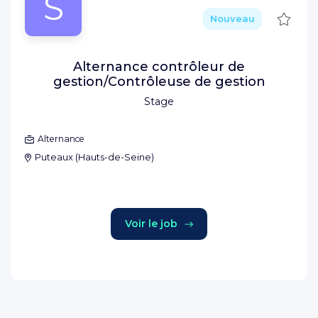
S
Sauve
Nouveau
Alternance contrôleur de
gestion/Contrôleuse de gestion
Stage
Alternance
Puteaux
(
Hauts-de-Seine
)
Voir le job