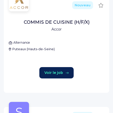
Sauve
Nouveau
COMMIS DE CUISINE (H/F/X)
Accor
Alternance
Puteaux
(
Hauts-de-Seine
)
Voir le job
S