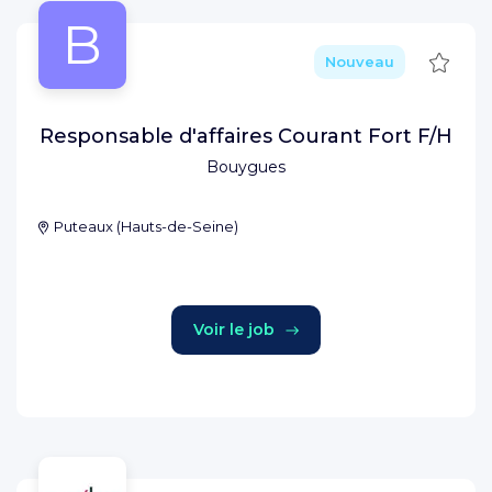
B
Sauve
Nouveau
Responsable d'affaires Courant Fort F/H
Bouygues
Puteaux
(
Hauts-de-Seine
)
Voir le job