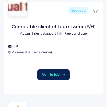
Sauve
Nouveau
Comptable client et fournisseur (F/H)
Actual Talent Support RH Paie Juridique
CDD
Puteaux
(
Hauts-de-Seine
)
Voir le job