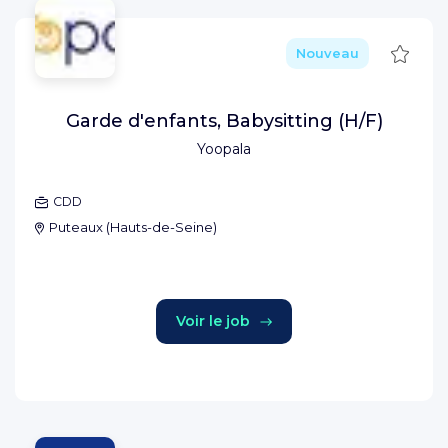
Sauve
Nouveau
Garde d'enfants, Babysitting (H/F)
Yoopala
CDD
Puteaux
(
Hauts-de-Seine
)
Voir le job