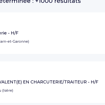
déterminée :
+1000 résultats
rie - H/F
Tarn-et-Garonne
)
ALENT(E) EN CHARCUTERIE/TRAITEUR - H/F
u
(
Isère
)