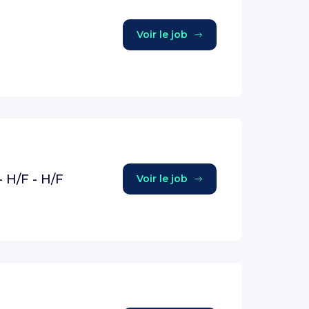
Voir le job
H/F - H/F
Voir le job