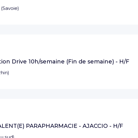
(
Savoie
)
ion Drive 10h/semaine (Fin de semaine) - H/F
hin
)
LENT(E) PARAPHARMACIE - AJACCIO - H/F
du sud
)