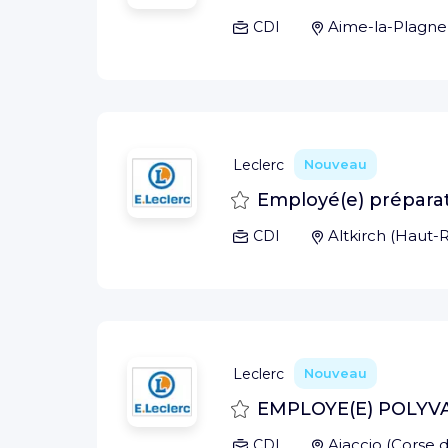
Aime-la-Plagne
CDI
Leclerc
Nouveau
Sauvegarder
Employé(e) préparat
Altkirch
(
Haut-R
CDI
Leclerc
Nouveau
Sauvegarder
EMPLOYE(E) POLYVA
Ajaccio
(
Corse 
CDI