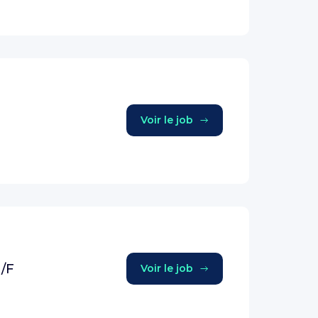
Voir le job
/F
Voir le job