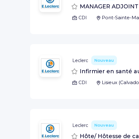
Sauvegarder
MANAGER ADJOINT 
Pont-Sainte-M
CDI
Leclerc
Nouveau
Sauvegarder
Infirmier en santé au
Lisieux
(
Calvado
CDI
Leclerc
Nouveau
Sauvegarder
Hôte/ Hôtesse de cai