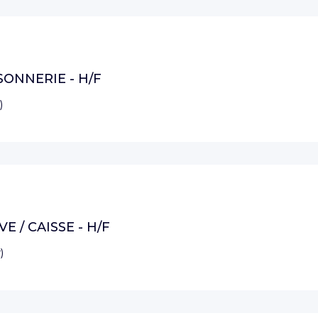
SONNERIE - H/F
)
E / CAISSE - H/F
r
)