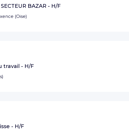
SECTEUR BAZAR - H/F
axence
(
Oise
)
 travail - H/F
s
)
sse - H/F