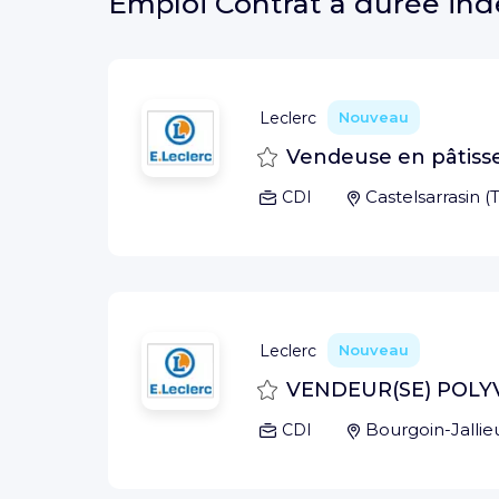
Emploi
Contrat à durée in
Leclerc
Nouveau
Sauvegarder
Vendeuse en pâtisse
Castelsarrasin
(
CDI
Leclerc
Nouveau
Sauvegarder
VENDEUR(SE) POLYV
Bourgoin-Jallie
CDI