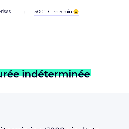
rises
urée indéterminée