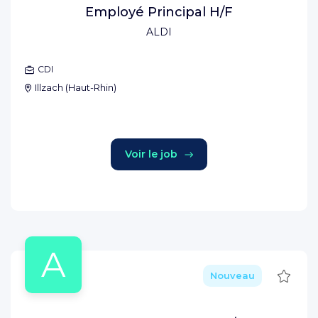
Employé Principal H/F
ALDI
CDI
Illzach
(
Haut-Rhin
)
Voir le job
A
Sauve
Nouveau