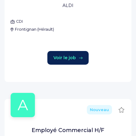
ALDI
CDI
Frontignan
(
Hérault
)
Voir le job
A
Sauve
Nouveau
Employé Commercial H/F