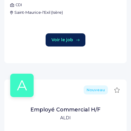
CDI
Saint-Maurice-l'Exil
(
Isère
)
Voir le job
A
Sauve
Nouveau
Employé Commercial H/F
ALDI