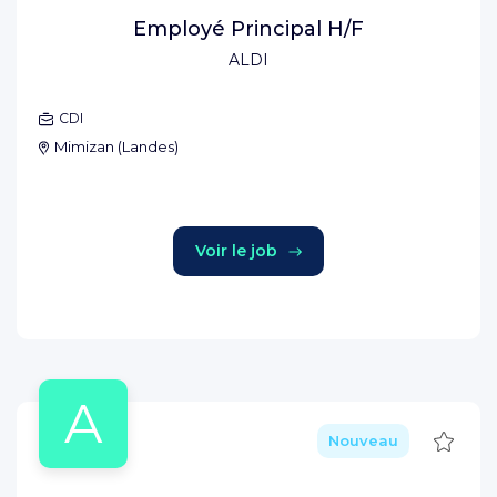
Employé Principal H/F
ALDI
CDI
Mimizan
(
Landes
)
Voir le job
A
Sauve
Nouveau