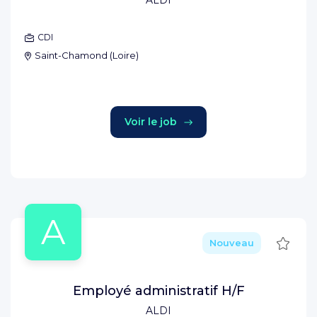
ALDI
CDI
Saint-Chamond
(
Loire
)
Voir le job
A
Sauve
Nouveau
Employé administratif H/F
ALDI