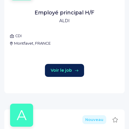
Employé principal H/F
ALDI
CDI
Montfavet, FRANCE
Voir le job
A
Sauve
Nouveau