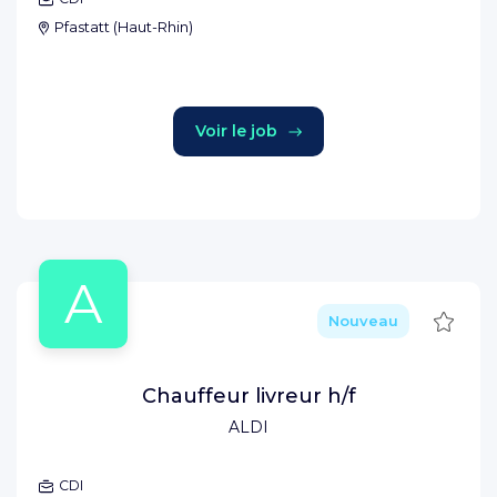
Pfastatt
(
Haut-Rhin
)
Voir le job
A
Sauve
Nouveau
Chauffeur livreur h/f
ALDI
CDI