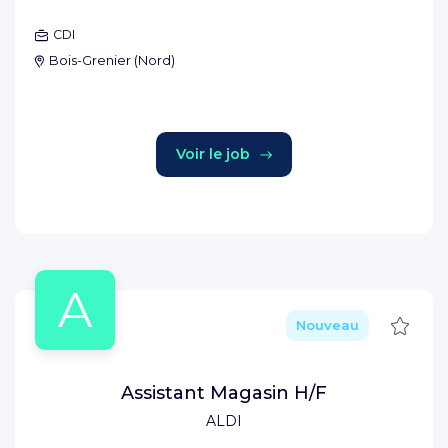
CDI
Bois-Grenier
(
Nord
)
Voir le job
A
Sauve
Nouveau
Assistant Magasin H/F
ALDI