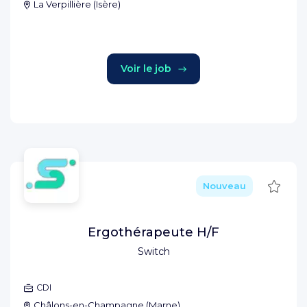
La Verpillière
(
Isère
)
Voir le job
Sauve
Nouveau
Ergothérapeute H/F
Switch
CDI
Châlons-en-Champagne
(
Marne
)