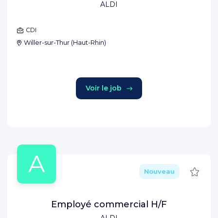
ALDI
CDI
Willer-sur-Thur
(
Haut-Rhin
)
Voir le job
A
Sauve
Nouveau
Employé commercial H/F