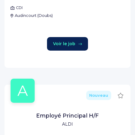
CDI
Audincourt
(
Doubs
)
Voir le job
A
Sauve
Nouveau
Employé Principal H/F
ALDI