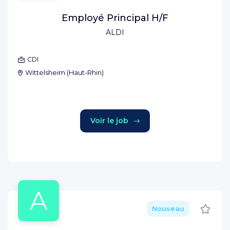
Employé Principal H/F
ALDI
CDI
Wittelsheim
(
Haut-Rhin
)
Voir le job
A
Sauve
Nouveau