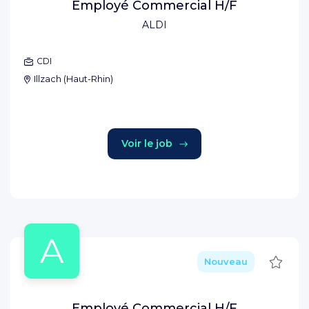
Employé Commercial H/F
ALDI
CDI
Illzach
(
Haut-Rhin
)
Voir le job
A
Sauve
Nouveau
Employé Commercial H/F