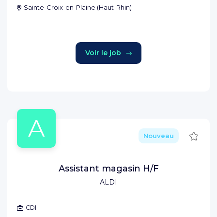
Sainte-Croix-en-Plaine
(
Haut-Rhin
)
Voir le job
A
Sauve
Nouveau
Assistant magasin H/F
ALDI
CDI