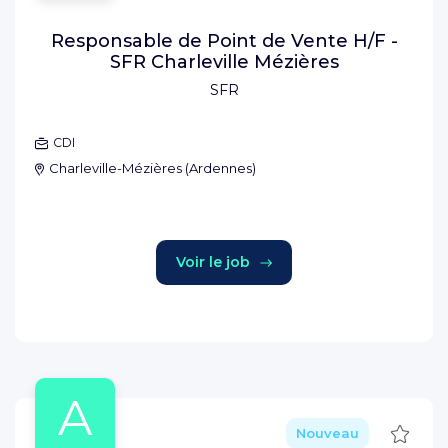
Responsable de Point de Vente H/F -
SFR Charleville Mézières
SFR
CDI
Charleville-Mézières
(
Ardennes
)
Voir le job
A
Sauve
Nouveau