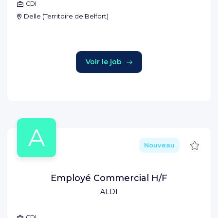
CDI
Delle
(
Territoire de Belfort
)
Voir le job
A
Sauve
Nouveau
Employé Commercial H/F
ALDI
CDI