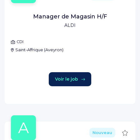
Manager de Magasin H/F
ALDI
CDI
Saint-Affrique
(
Aveyron
)
Voir le job
A
Sauve
Nouveau