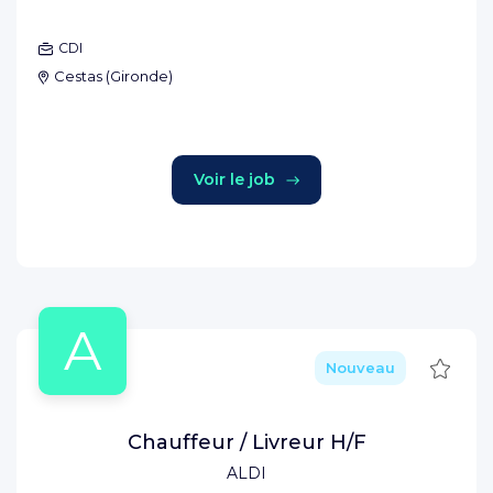
CDI
Cestas
(
Gironde
)
Voir le job
A
Sauve
Nouveau
Chauffeur / Livreur H/F
ALDI