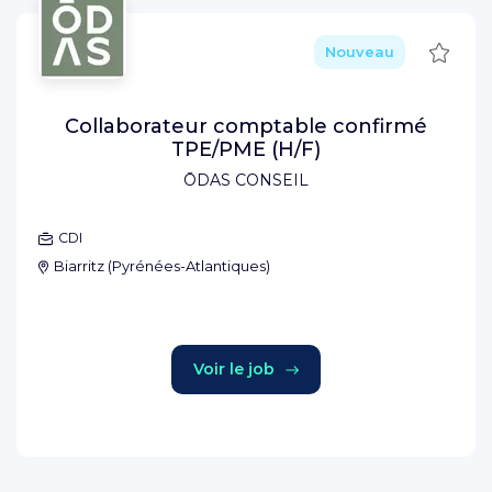
Sauve
Nouveau
Collaborateur comptable confirmé
TPE/PME (H/F)
ŌDAS CONSEIL
CDI
Biarritz
(
Pyrénées-Atlantiques
)
Voir le job