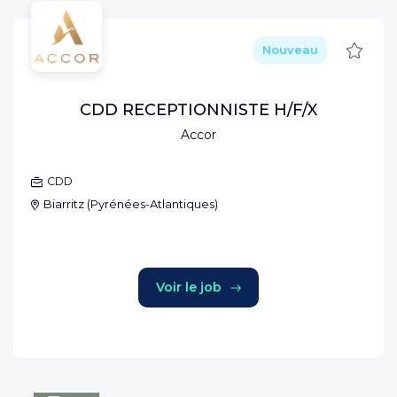
Sauve
Nouveau
CDD RECEPTIONNISTE H/F/X
Accor
CDD
Biarritz
(
Pyrénées-Atlantiques
)
Voir le job