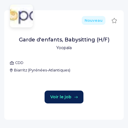
Sauve
Nouveau
Garde d'enfants, Babysitting (H/F)
Yoopala
CDD
Biarritz
(
Pyrénées-Atlantiques
)
Voir le job