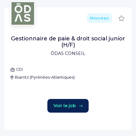
Sauve
Nouveau
Gestionnaire de paie & droit social junior
(H/F)
ŌDAS CONSEIL
CDI
Biarritz
(
Pyrénées-Atlantiques
)
Voir le job