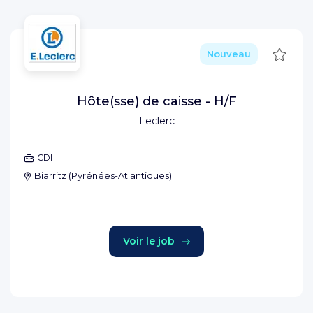
Sauve
Nouveau
Hôte(sse) de caisse - H/F
Leclerc
CDI
Biarritz
(
Pyrénées-Atlantiques
)
Voir le job