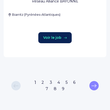
Réseau Alliance BAYONNE
Biarritz
(
Pyrénées-Atlantiques
)
Voir le job
1
2
3
4
5
6
7
8
9