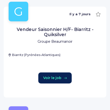
G
Sauve
Il y a
7 jours
Vendeur Saisonnier H/F- Biarritz -
Quiksilver
Groupe Beaumanoir
Biarritz
(
Pyrénées-Atlantiques
)
Voir le job