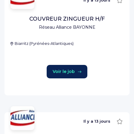
Il y a
13 jours
COUVREUR ZINGUEUR H/F
Réseau Alliance BAYONNE
Biarritz
(
Pyrénées-Atlantiques
)
Voir le job
Sauve
Il y a
13 jours