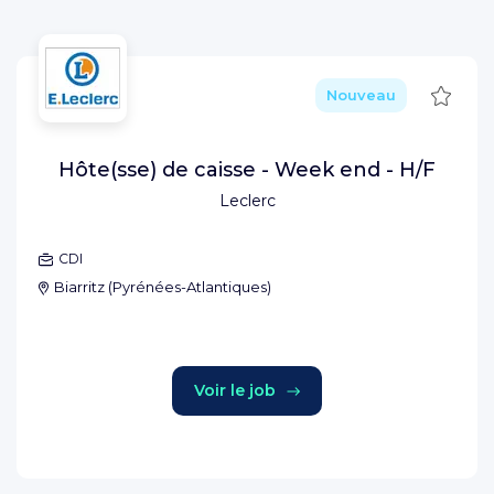
Sauve
Nouveau
Hôte(sse) de caisse - Week end - H/F
Leclerc
CDI
Biarritz
(
Pyrénées-Atlantiques
)
Voir le job