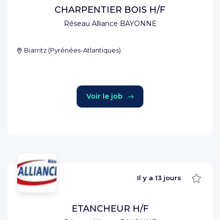
CHARPENTIER BOIS H/F
Réseau Alliance BAYONNE
Biarritz
(
Pyrénées-Atlantiques
)
Voir le job
Sauve
Il y a
13 jours
ETANCHEUR H/F