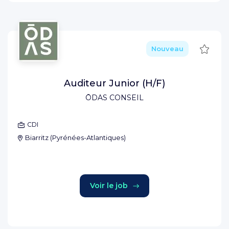
Sauve
Nouveau
Auditeur Junior (H/F)
ŌDAS CONSEIL
CDI
Biarritz
(
Pyrénées-Atlantiques
)
Voir le job