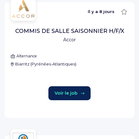
Sauve
Il y a
8 jours
COMMIS DE SALLE SAISONNIER H/F/X
Accor
Alternance
Biarritz
(
Pyrénées-Atlantiques
)
Voir le job