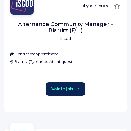
Sauve
Il y a
8 jours
Alternance Community Manager -
Biarritz (F/H)
Iscod
Contrat d'apprentissage
Biarritz
(
Pyrénées-Atlantiques
)
Voir le job