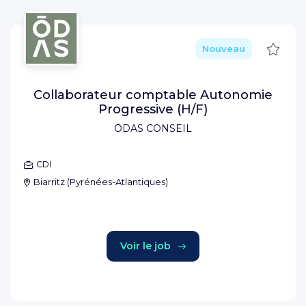
Sauve
Nouveau
Collaborateur comptable Autonomie
Progressive (H/F)
ŌDAS CONSEIL
CDI
Biarritz
(
Pyrénées-Atlantiques
)
Voir le job