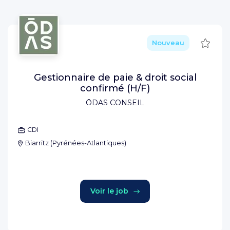
Sauve
Nouveau
Gestionnaire de paie & droit social
confirmé (H/F)
ŌDAS CONSEIL
CDI
Biarritz
(
Pyrénées-Atlantiques
)
Voir le job