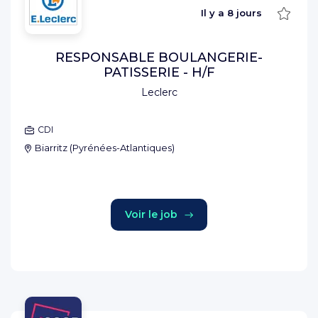
Sauve
Il y a
8 jours
RESPONSABLE BOULANGERIE-
PATISSERIE - H/F
Leclerc
CDI
Biarritz
(
Pyrénées-Atlantiques
)
Voir le job