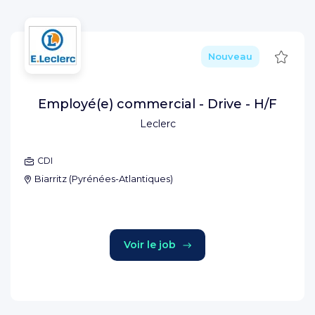
Sauve
Nouveau
Employé(e) commercial - Drive - H/F
Leclerc
CDI
Biarritz
(
Pyrénées-Atlantiques
)
Voir le job