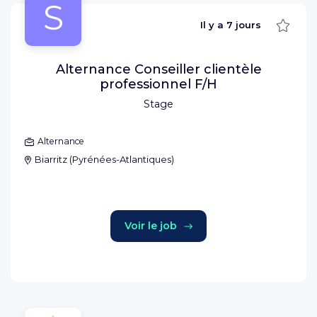
S
Sauve
Il y a
7 jours
Alternance Conseiller clientèle
professionnel F/H
Stage
Alternance
Biarritz
(
Pyrénées-Atlantiques
)
Voir le job