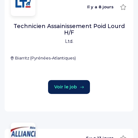
Sauve
Il y a
8 jours
Technicien Assainissement Poid Lourd
H/F
Ltd.
Biarritz
(
Pyrénées-Atlantiques
)
Voir le job
Sauve