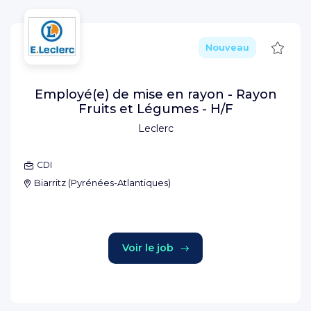
Sauve
Nouveau
Employé(e) de mise en rayon - Rayon
Fruits et Légumes - H/F
Leclerc
CDI
Biarritz
(
Pyrénées-Atlantiques
)
Voir le job