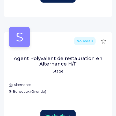
S
Sauve
Nouveau
Agent Polyvalent de restauration en
Alternance H/F
Stage
Alternance
Bordeaux
(
Gironde
)
Voir le job