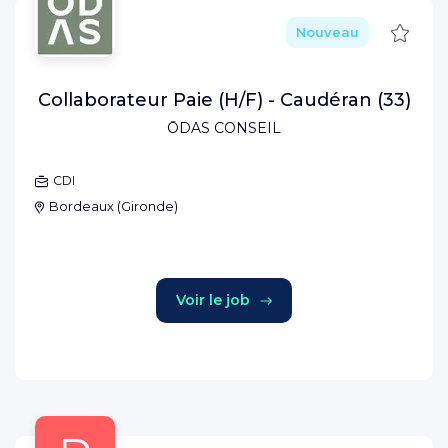
Sauve
Nouveau
Collaborateur Paie (H/F) - Caudéran (33)
ŌDAS CONSEIL
CDI
Bordeaux
(
Gironde
)
Voir le job