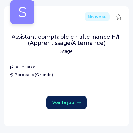
S
Sauve
Nouveau
Assistant comptable en alternance H/F
(Apprentissage/Alternance)
Stage
Alternance
Bordeaux
(
Gironde
)
Voir le job