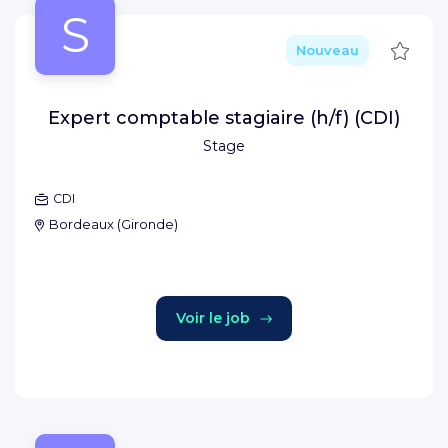
S
Sauve
Nouveau
Expert comptable stagiaire (h/f) (CDI)
Stage
CDI
Bordeaux
(
Gironde
)
Voir le job