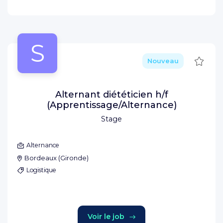
S
Sauve
Nouveau
Alternant diététicien h/f
(Apprentissage/Alternance)
Stage
Alternance
Bordeaux
(
Gironde
)
Logistique
Voir le job