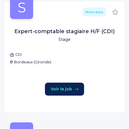
S
Sauve
Nouveau
Expert-comptable stagiaire H/F (CDI)
Stage
CDI
Bordeaux
(
Gironde
)
Voir le job