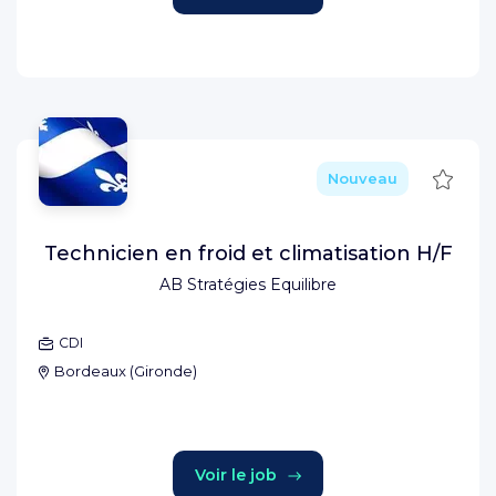
Sauve
Nouveau
Technicien en froid et climatisation H/F
AB Stratégies Equilibre
CDI
Bordeaux
(
Gironde
)
Voir le job