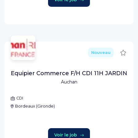
Sauve
Nouveau
Equipier Commerce F/H CDI 11H JARDIN
Auchan
CDI
Bordeaux
(
Gironde
)
Voir le job