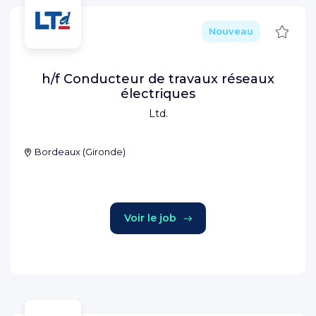
Sauve
Nouveau
h/f Conducteur de travaux réseaux
électriques
Ltd.
Bordeaux
(
Gironde
)
Voir le job