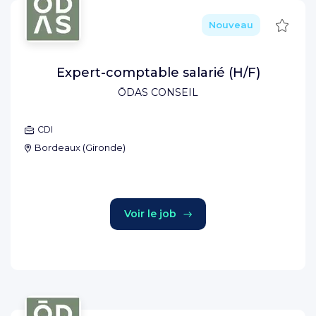
Sauve
Nouveau
Expert-comptable salarié (H/F)
ŌDAS CONSEIL
CDI
Bordeaux
(
Gironde
)
Voir le job