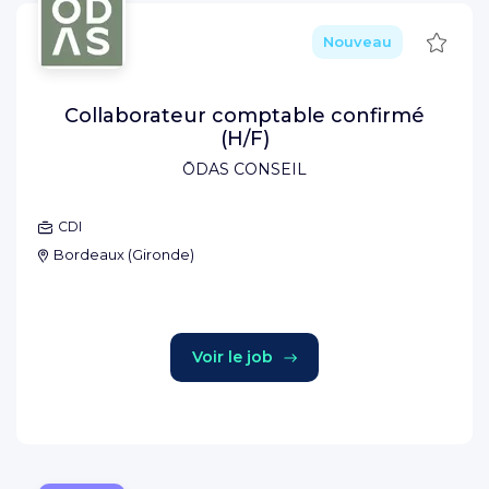
Sauve
Nouveau
Collaborateur comptable confirmé
(H/F)
ŌDAS CONSEIL
CDI
Bordeaux
(
Gironde
)
Voir le job