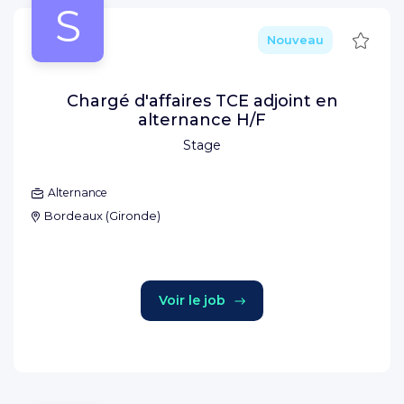
S
Sauve
Nouveau
Chargé d'affaires TCE adjoint en
alternance H/F
Stage
Alternance
Bordeaux
(
Gironde
)
Voir le job