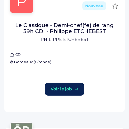
P
Sauve
Nouveau
Le Classique - Demi-chef(fe) de rang
39h CDI - Philippe ETCHEBEST
PHILIPPE ETCHEBEST
CDI
Bordeaux
(
Gironde
)
Voir le job