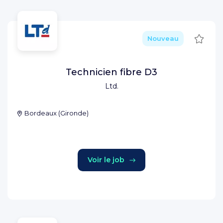
Sauve
Nouveau
Technicien fibre D3
Ltd.
Bordeaux
(
Gironde
)
Voir le job