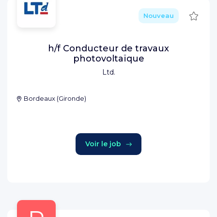
Sauve
Nouveau
h/f Conducteur de travaux
photovoltaïque
Ltd.
Bordeaux
(
Gironde
)
Voir le job