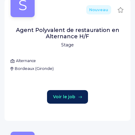
S
Sauve
Nouveau
Agent Polyvalent de restauration en
Alternance H/F
Stage
Alternance
Bordeaux
(
Gironde
)
Voir le job