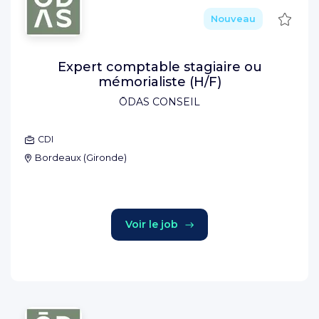
Sauve
Nouveau
Expert comptable stagiaire ou
mémorialiste (H/F)
ŌDAS CONSEIL
CDI
Bordeaux
(
Gironde
)
Voir le job