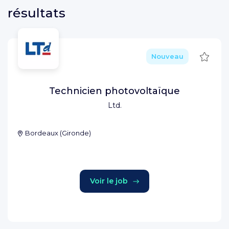
résultats
Sauve
Nouveau
Technicien photovoltaïque
Ltd.
Bordeaux
(
Gironde
)
Voir le job