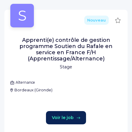
S
Sauve
Nouveau
Apprenti(e) contrôle de gestion
programme Soutien du Rafale en
service en France F/H
(Apprentissage/Alternance)
Stage
Alternance
Bordeaux
(
Gironde
)
Voir le job