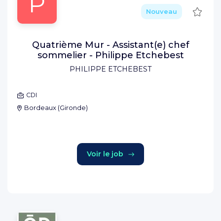
P
Sauve
Nouveau
Quatrième Mur - Assistant(e) chef
sommelier - Philippe Etchebest
PHILIPPE ETCHEBEST
CDI
Bordeaux
(
Gironde
)
Voir le job