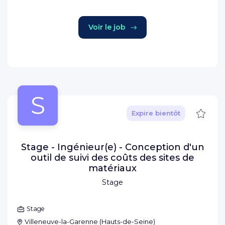
Voir le job
S
Sauve
Expire bientôt
Stage - Ingénieur(e) - Conception d'un
outil de suivi des coûts des sites de
matériaux
Stage
Stage
Villeneuve-la-Garenne
(
Hauts-de-Seine
)