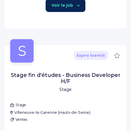
Voir le job
S
Sauve
Expire bientôt
Stage fin d'études - Business Developer
H/F
Stage
Stage
Villeneuve-la-Garenne
(
Hauts-de-Seine
)
Ventes