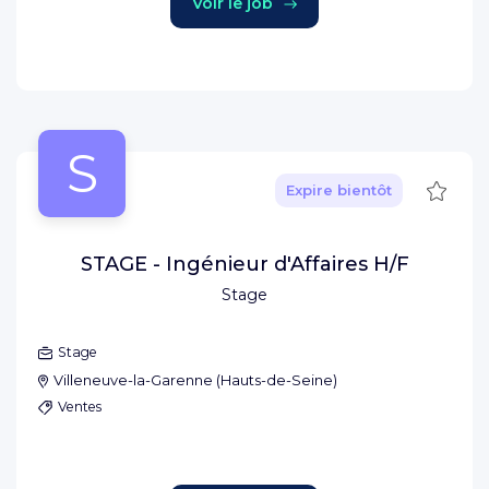
Voir le job
S
Sauve
Expire bientôt
STAGE - Ingénieur d'Affaires H/F
Stage
Stage
Villeneuve-la-Garenne
(
Hauts-de-Seine
)
Ventes