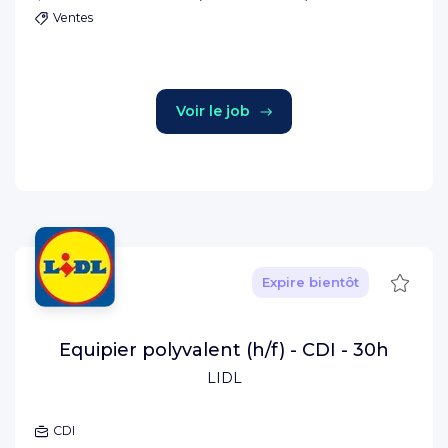
Ventes
Voir le job
Sauve
Expire bientôt
Equipier polyvalent (h/f) - CDI - 30h
LIDL
CDI