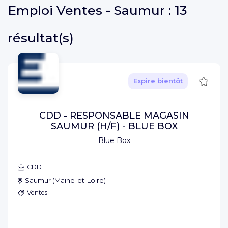
Emploi
Ventes - Saumur :
13
résultat(s)
Sauve
Expire bientôt
CDD - RESPONSABLE MAGASIN
SAUMUR (H/F) - BLUE BOX
Blue Box
CDD
Saumur
(
Maine-et-Loire
)
Ventes