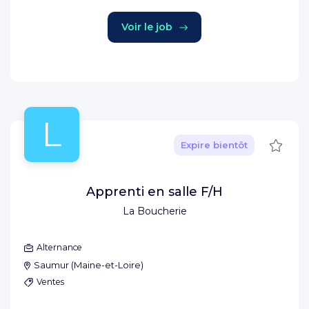
Voir le job
L
Sauve
Expire bientôt
Apprenti en salle F/H
La Boucherie
Alternance
Saumur
(
Maine-et-Loire
)
Ventes