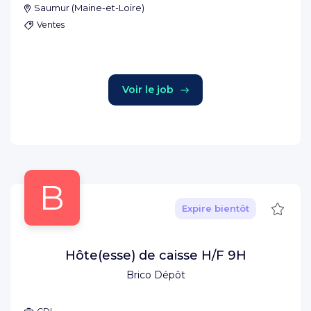
Saumur
(
Maine-et-Loire
)
Ventes
Voir le job
B
Sauve
Expire bientôt
Hôte(esse) de caisse H/F 9H
Brico Dépôt