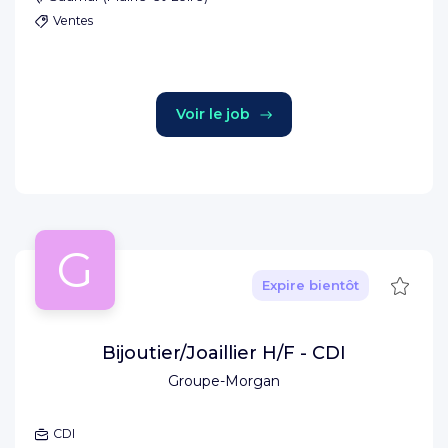
Ventes
Voir le job
G
Sauve
Expire bientôt
Bijoutier/Joaillier H/F - CDI
Groupe-Morgan
CDI