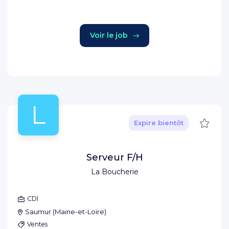
Voir le job
L
Sauve
Expire bientôt
Serveur F/H
La Boucherie
CDI
Saumur
(
Maine-et-Loire
)
Ventes