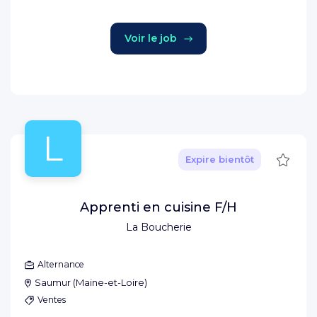
Voir le job
L
Sauve
Expire bientôt
Apprenti en cuisine F/H
La Boucherie
Alternance
Saumur
(
Maine-et-Loire
)
Ventes