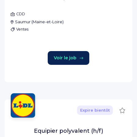
CDD
Saumur
(
Maine-et-Loire
)
Ventes
Voir le job
Sauve
Expire bientôt
Equipier polyvalent (h/f)