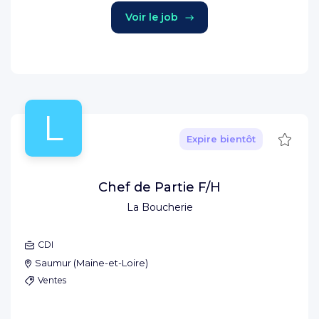
Voir le job
L
Sauve
Expire bientôt
Chef de Partie F/H
La Boucherie
CDI
Saumur
(
Maine-et-Loire
)
Ventes