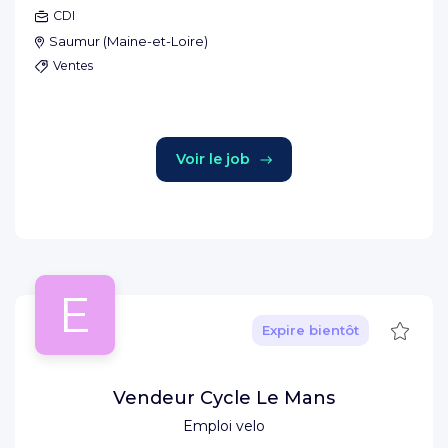
CDI
Saumur
(
Maine-et-Loire
)
Ventes
Voir le job
E
Sauve
Expire bientôt
Vendeur Cycle Le Mans
Emploi velo