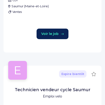
CDI
Saumur
(
Maine-et-Loire
)
Ventes
Voir le job
E
Sauve
Expire bientôt
Technicien vendeur cycle Saumur
Emploi velo