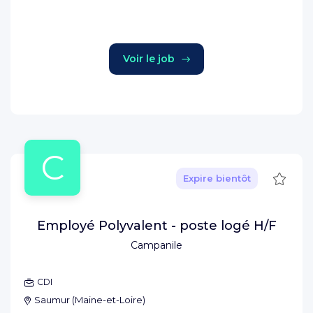
Voir le job
C
Sauve
Expire bientôt
Employé Polyvalent - poste logé H/F
Campanile
CDI
Saumur
(
Maine-et-Loire
)