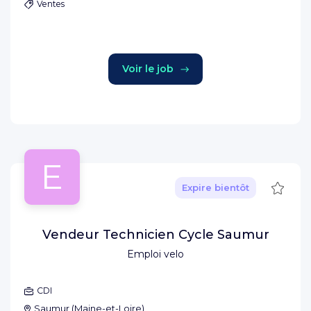
Ventes
Voir le job
E
Sauve
Expire bientôt
Vendeur Technicien Cycle Saumur
Emploi velo
CDI
Saumur
(
Maine-et-Loire
)