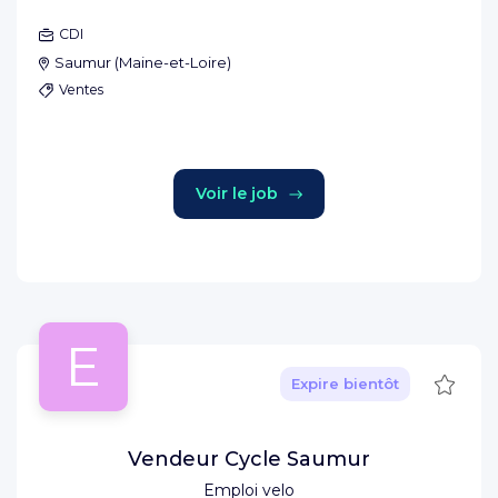
CDI
Saumur
(
Maine-et-Loire
)
Ventes
Voir le job
E
Sauve
Expire bientôt
Vendeur Cycle Saumur
Emploi velo