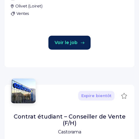
Olivet
(
Loiret
)
Ventes
Voir le job
Sauve
Expire bientôt
Contrat étudiant – Conseiller de Vente
(F/H)
Castorama