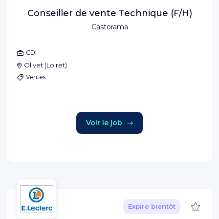
Conseiller de vente Technique (F/H)
Castorama
CDI
Olivet
(
Loiret
)
Ventes
Voir le job
Sauve
Expire bientôt