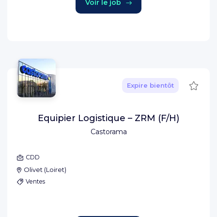
Voir le job
Sauve
Expire bientôt
Equipier Logistique – ZRM (F/H)
Castorama
CDD
Olivet
(
Loiret
)
Ventes