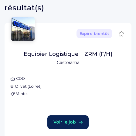
résultat(s)
Sauve
Expire bientôt
Equipier Logistique – ZRM (F/H)
Castorama
CDD
Olivet
(
Loiret
)
Ventes
Voir le job