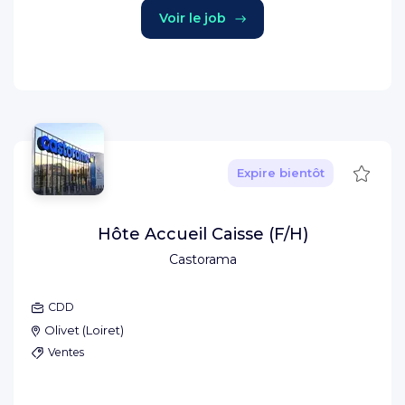
Voir le job
Sauve
Expire bientôt
Hôte Accueil Caisse (F/H)
Castorama
CDD
Olivet
(
Loiret
)
Ventes