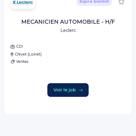
Sauve
Expire bientôt
MECANICIEN AUTOMOBILE - H/F
Leclerc
CDI
Olivet
(
Loiret
)
Ventes
Voir le job