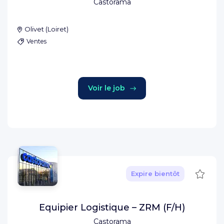
Castorama
Olivet
(
Loiret
)
Ventes
Voir le job
Sauve
Expire bientôt
Equipier Logistique – ZRM (F/H)
Castorama