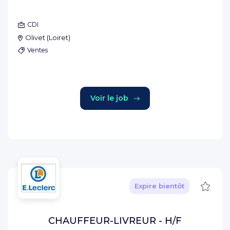
CDI
Olivet
(
Loiret
)
Ventes
Voir le job
Sauve
Expire bientôt
CHAUFFEUR-LIVREUR - H/F