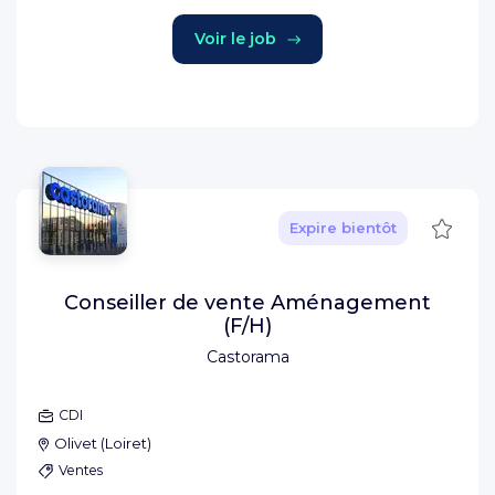
Voir le job
Sauve
Expire bientôt
Conseiller de vente Aménagement
(F/H)
Castorama
CDI
Olivet
(
Loiret
)
Ventes