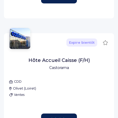
Sauve
Expire bientôt
Hôte Accueil Caisse (F/H)
Castorama
CDD
Olivet
(
Loiret
)
Ventes