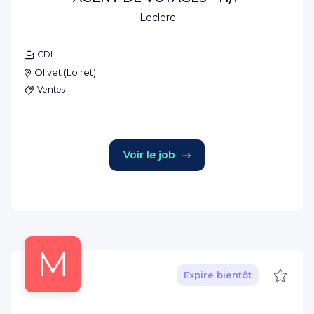
Leclerc
CDI
Olivet
(
Loiret
)
Ventes
Voir le job
M
Sauve
Expire bientôt