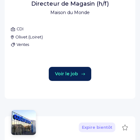
Directeur de Magasin (h/f)
Maison du Monde
CDI
Olivet
(
Loiret
)
Ventes
Voir le job
Sauve
Expire bientôt