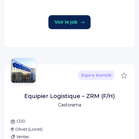
Voir le job
Sauve
Expire bientôt
Equipier Logistique – ZRM (F/H)
Castorama
CDD
Olivet
(
Loiret
)
Ventes