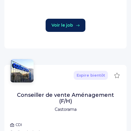
Voir le job
Sauve
Expire bientôt
Conseiller de vente Aménagement
(F/H)
Castorama
CDI