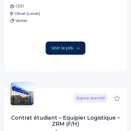
CDD
Olivet
(
Loiret
)
Ventes
Voir le job
Sauve
Expire bientôt
Contrat étudiant – Equipier Logistique –
ZRM (F/H)