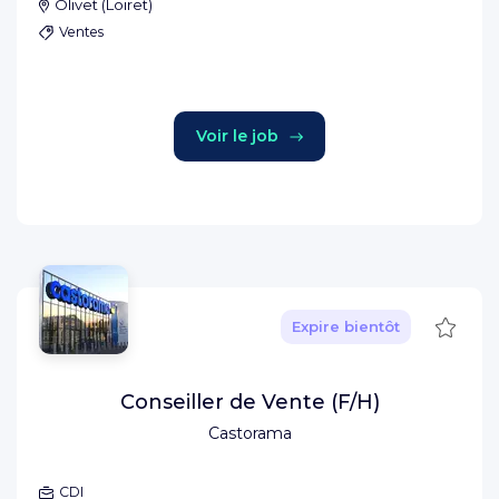
Olivet
(
Loiret
)
Ventes
Voir le job
Sauve
Expire bientôt
Conseiller de Vente (F/H)
Castorama
CDI