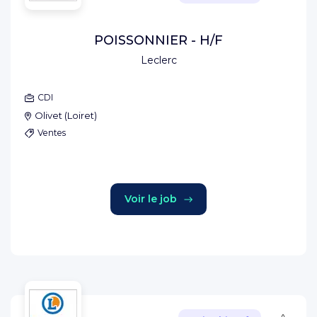
POISSONNIER - H/F
Leclerc
CDI
Olivet
(
Loiret
)
Ventes
Voir le job