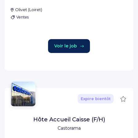
Olivet
(
Loiret
)
Ventes
Voir le job
Sauve
Expire bientôt
Hôte Accueil Caisse (F/H)
Castorama