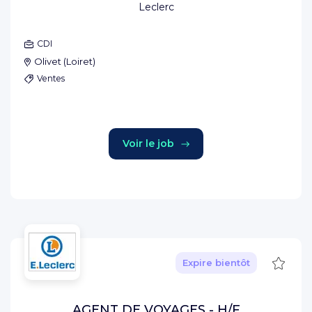
Leclerc
CDI
Olivet
(
Loiret
)
Ventes
Voir le job
Sauve
Expire bientôt
AGENT DE VOYAGES - H/F