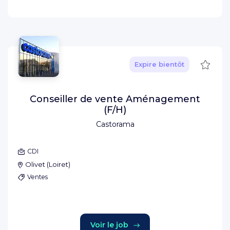
Sauve
Expire bientôt
Conseiller de vente Aménagement
(F/H)
Castorama
CDI
Olivet
(
Loiret
)
Ventes
Voir le job