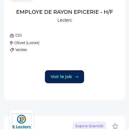
EMPLOYE DE RAYON EPICERIE - H/F
Leclerc
CDI
Olivet
(
Loiret
)
Ventes
Voir le job
Sauve
Expire bientôt