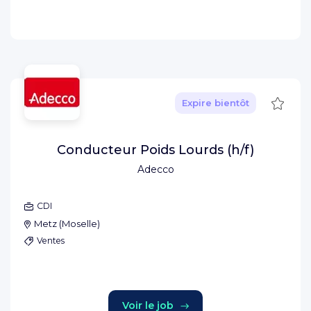
Sauve
Expire bientôt
Conducteur Poids Lourds (h/f)
Adecco
CDI
Metz
(
Moselle
)
Ventes
Voir le job