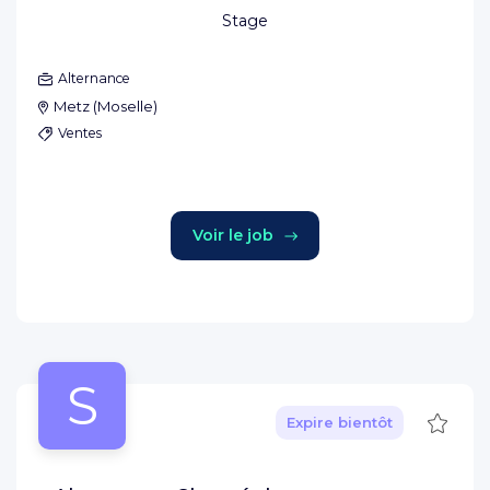
Stage
Alternance
Metz
(
Moselle
)
Ventes
Voir le job
S
Sauve
Expire bientôt