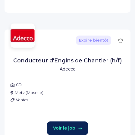
Sauve
Expire bientôt
Conducteur d'Engins de Chantier (h/f)
Adecco
CDI
Metz
(
Moselle
)
Ventes
Voir le job