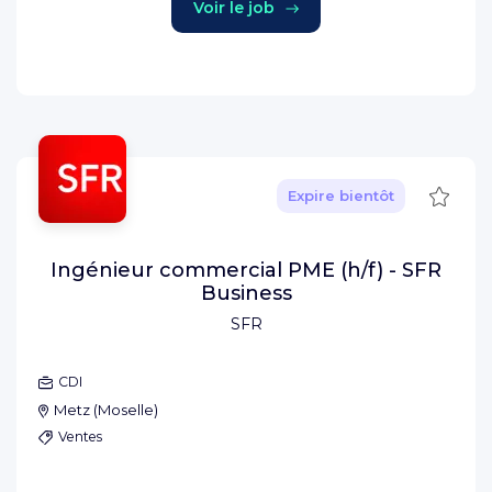
Voir le job
Sauve
Expire bientôt
Ingénieur commercial PME (h/f) - SFR
Business
SFR
CDI
Metz
(
Moselle
)
Ventes