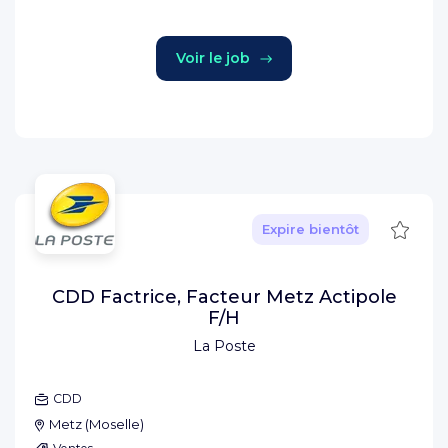
Voir le job
Sauve
Expire bientôt
CDD Factrice, Facteur Metz Actipole
F/H
La Poste
CDD
Metz
(
Moselle
)