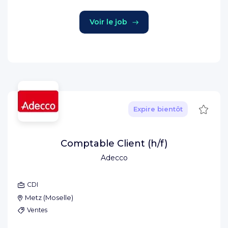
Voir le job
Sauve
Expire bientôt
Comptable Client (h/f)
Adecco
CDI
Metz
(
Moselle
)
Ventes