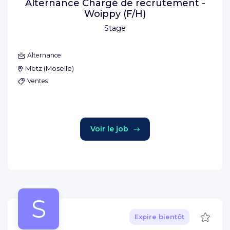
Alternance Chargé de recrutement -
Woippy (F/H)
Stage
Alternance
Metz
(
Moselle
)
Ventes
Voir le job
S
Sauve
Expire bientôt