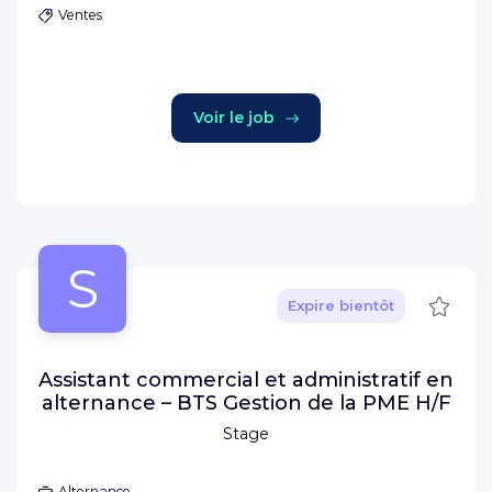
Ventes
Voir le job
S
Sauve
Expire bientôt
Assistant commercial et administratif en
alternance – BTS Gestion de la PME H/F
Stage
Alternance