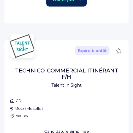
Sauve
Expire bientôt
TECHNICO-COMMERCIAL ITINÉRANT
F/H
Talent In Sight
CDI
Metz
(
Moselle
)
Ventes
Candidature Simplifiée