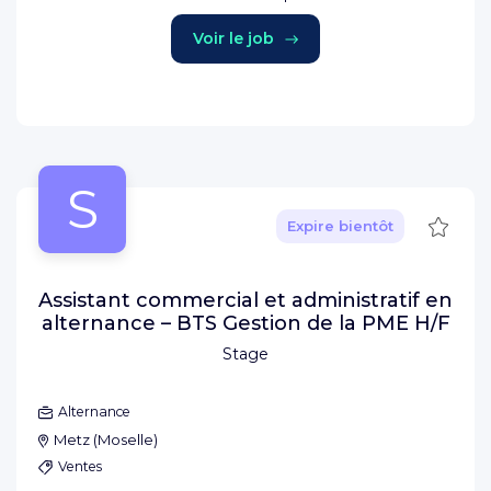
Voir le job
S
Sauve
Expire bientôt
Assistant commercial et administratif en
alternance – BTS Gestion de la PME H/F
Stage
Alternance
Metz
(
Moselle
)
Ventes