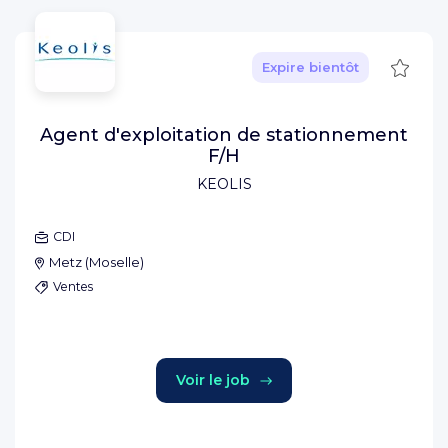
Sauve
Expire bientôt
Agent d'exploitation de stationnement
F/H
KEOLIS
CDI
Metz
(
Moselle
)
Ventes
Voir le job