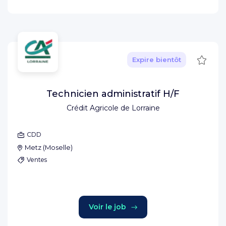
Sauve
Expire bientôt
Technicien administratif H/F
Crédit Agricole de Lorraine
CDD
Metz
(
Moselle
)
Ventes
Voir le job