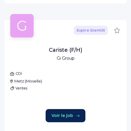
G
Sauve
Expire bientôt
Cariste (F/H)
Gi Group
CDI
Metz
(
Moselle
)
Ventes
Voir le job