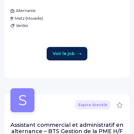
Alternance
Metz
(
Moselle
)
Ventes
Voir le job
S
Sauve
Expire bientôt
Assistant commercial et administratif en
alternance – BTS Gestion de la PME H/F