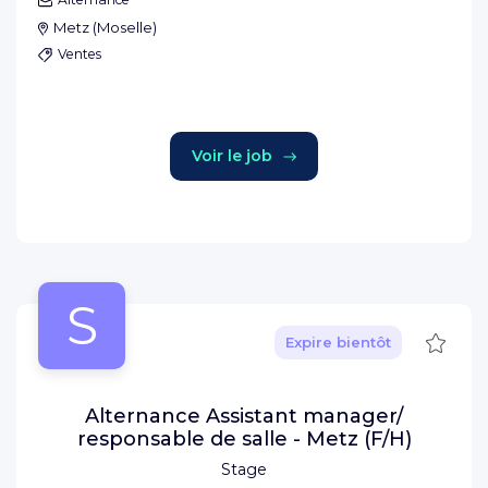
Metz
(
Moselle
)
Ventes
Voir le job
S
Sauve
Expire bientôt
Alternance Assistant manager/
responsable de salle - Metz (F/H)
Stage