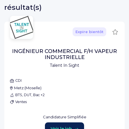
résultat(s)
Sauve
Expire bientôt
INGÉNIEUR COMMERCIAL F/H VAPEUR
INDUSTRIELLE
Talent In Sight
CDI
Metz
(
Moselle
)
BTS, DUT, Bac +2
Ventes
Candidature Simplifiée
Voir le job