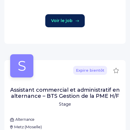
Voir le job
S
Sauve
Expire bientôt
Assistant commercial et administratif en
alternance – BTS Gestion de la PME H/F
Stage
Alternance
Metz
(
Moselle
)