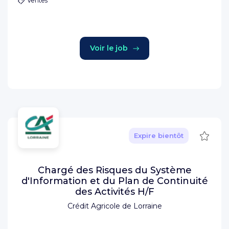
Ventes
Voir le job
Sauve
Expire bientôt
Chargé des Risques du Système
d'Information et du Plan de Continuité
des Activités H/F
Crédit Agricole de Lorraine