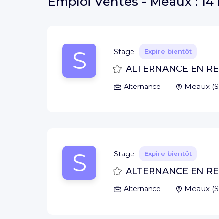
Emploi
Ventes - Meaux :
14 
S
Stage
Expire bientôt
Sauvegarder
ALTERNANCE EN R
Meaux
(
S
Alternance
S
Stage
Expire bientôt
Sauvegarder
ALTERNANCE EN R
Meaux
(
S
Alternance