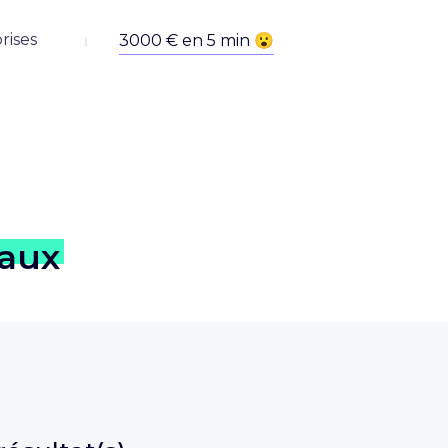
rises
eaux