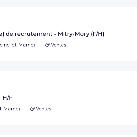
) de recrutement - Mitry-Mory (F/H)
eine-et-Marne
)
Ventes
n H/F
et-Marne
)
Ventes