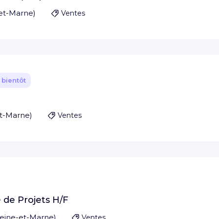
et-Marne
)
Ventes
 bientôt
et-Marne
)
Ventes
 de Projets H/F
eine-et-Marne
)
Ventes