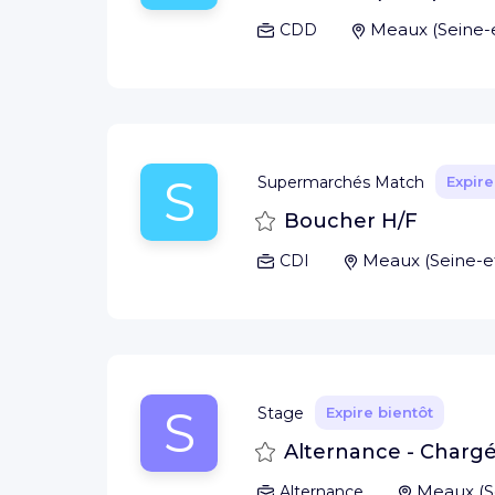
Meaux
(
Seine-
CDD
S
Supermarchés Match
Expire
Sauvegarder
Boucher H/F
Meaux
(
Seine-
CDI
S
Stage
Expire bientôt
Sauvegarder
Alternance - Chargé
Meaux
(
S
Alternance