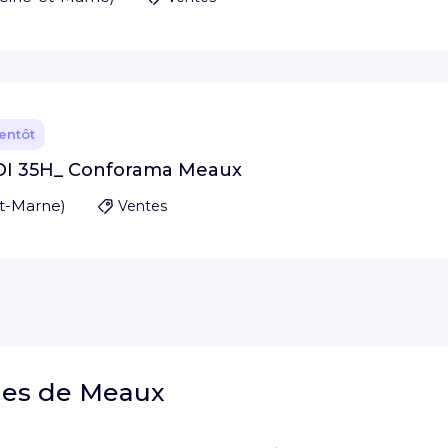
ientôt
 CDI 35H_ Conforama Meaux
et-Marne
)
Ventes
hes de
Meaux