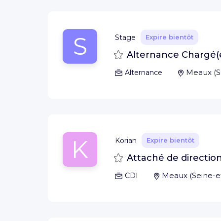
S
Stage
Expire bientôt
Sauvegarder
Alternance Chargé(e
Meaux
(
S
Alternance
K
Korian
Expire bientôt
Sauvegarder
Attaché de directio
Meaux
(
Seine-
CDI