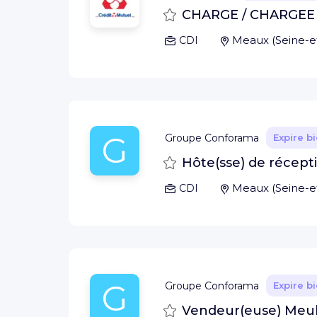
Sauvegarder
CHARGE / CHARGEE 
Meaux
(
Seine-
CDI
G
Groupe Conforama
Expire b
Sauvegarder
Hôte(sse) de récepti
Meaux
(
Seine-
CDI
G
Groupe Conforama
Expire b
Sauvegarder
Vendeur(euse) Meub