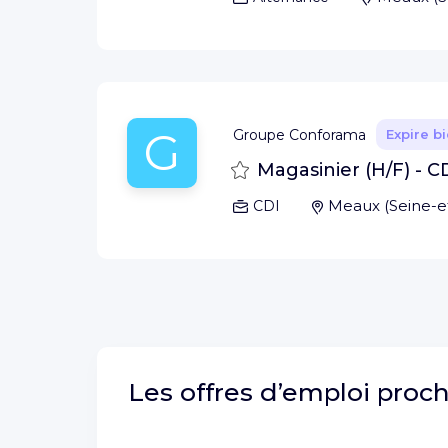
G
Groupe Conforama
Expire b
Sauvegarder
Magasinier (H/F) -
Meaux
(
Seine-
CDI
Les offres d’emploi proc