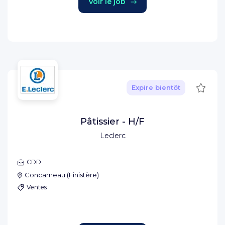
Voir le job
Sauve
Expire bientôt
Pâtissier - H/F
Leclerc
CDD
Concarneau
(
Finistère
)
Ventes