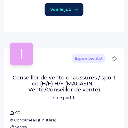
Voir le job
I
Sauve
Expire bientôt
Conseiller de vente chaussures / sport
co (H/F) H/F (MAGASIN -
Vente/Conseiller de vente)
Intersport-Fr
CDI
Concarneau
(
Finistère
)
Ventes