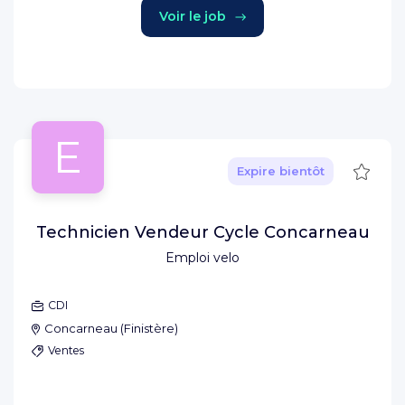
Voir le job
E
Sauve
Expire bientôt
Technicien Vendeur Cycle Concarneau
Emploi velo
CDI
Concarneau
(
Finistère
)
Ventes