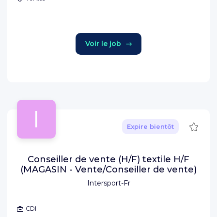
Voir le job
I
Sauve
Expire bientôt
Conseiller de vente (H/F) textile H/F
(MAGASIN - Vente/Conseiller de vente)
Intersport-Fr
CDI