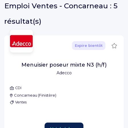
Emploi
Ventes - Concarneau :
5
résultat(s)
Sauve
Expire bientôt
Menuisier poseur mixte N3 (h/f)
Adecco
CDI
Concarneau
(
Finistère
)
Ventes