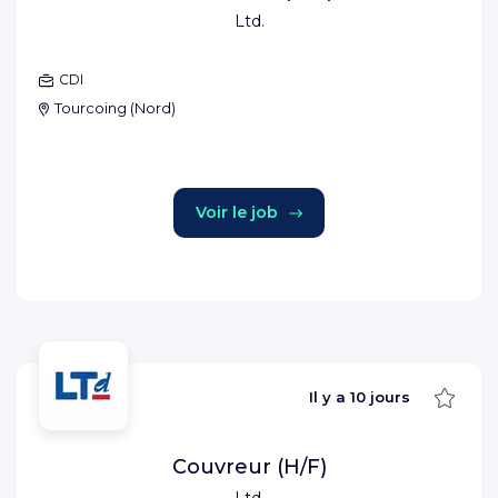
Ltd.
CDI
Tourcoing
(
Nord
)
Voir le job
Sauve
Il y a
10 jours
Couvreur (H/F)