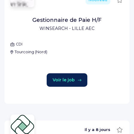
Gestionnaire de Paie H/F
WINSEARCH - LILLE AEC
CDI
Tourcoing
(
Nord
)
Voir le job
Sauve
Il y a
8 jours