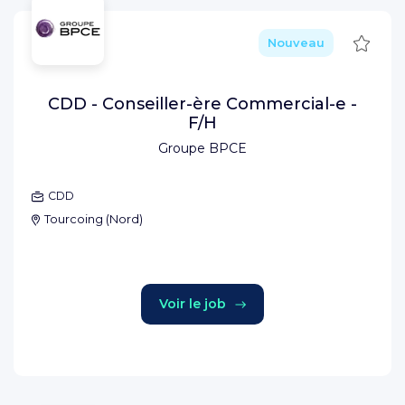
Sauve
Nouveau
CDD - Conseiller-ère Commercial-e -
F/H
Groupe BPCE
CDD
Tourcoing
(
Nord
)
Voir le job