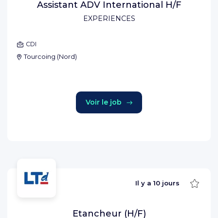
Assistant ADV International H/F
EXPERIENCES
CDI
Tourcoing
(
Nord
)
Voir le job
Sauve
Il y a
10 jours
Etancheur (H/F)