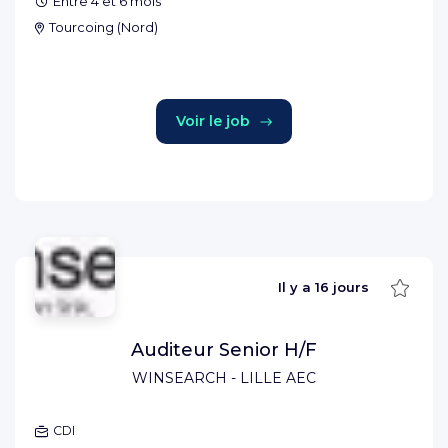
Entre 4 et 6 mois
Tourcoing
(
Nord
)
Voir le job
Sauve
Il y a
16 jours
Auditeur Senior H/F
WINSEARCH - LILLE AEC
CDI