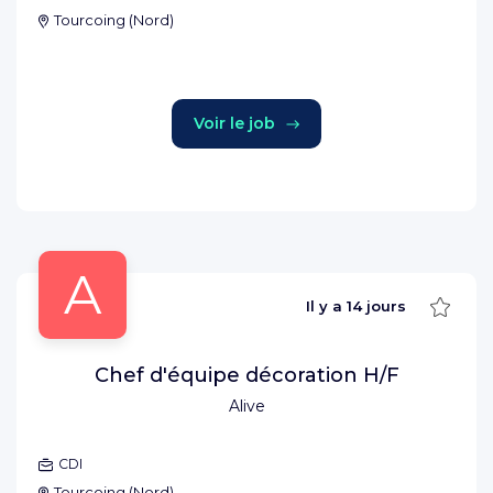
Tourcoing
(
Nord
)
Voir le job
A
Sauve
Il y a
14 jours
Chef d'équipe décoration H/F
Alive
CDI
Tourcoing
(
Nord
)