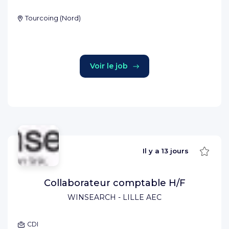
Tourcoing
(
Nord
)
Voir le job
Sauve
Il y a
13 jours
Collaborateur comptable H/F
WINSEARCH - LILLE AEC
CDI