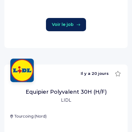
Voir le job
Sauve
Il y a
20 jours
Equipier Polyvalent 30H (H/F)
LIDL
Tourcoing
(
Nord
)