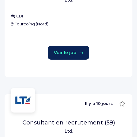
Ltd.
CDI
Tourcoing
(
Nord
)
Voir le job
Sauve
Il y a
10 jours
Consultant en recrutement (59)
Ltd.