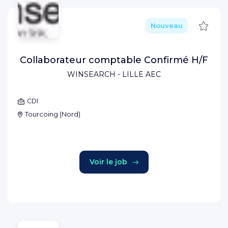
Sauve
Nouveau
Collaborateur comptable Confirmé H/F
WINSEARCH - LILLE AEC
CDI
Tourcoing
(
Nord
)
Voir le job