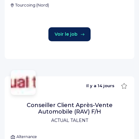
Tourcoing
(
Nord
)
Voir le job
Sauve
Il y a
14 jours
Conseiller Client Après-Vente
Automobile (RAV) F/H
ACTUAL TALENT
Alternance