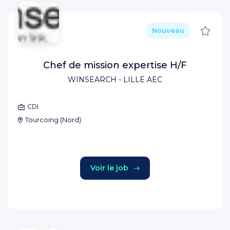
Sauve
Nouveau
Chef de mission expertise H/F
WINSEARCH - LILLE AEC
CDI
Tourcoing
(
Nord
)
Voir le job