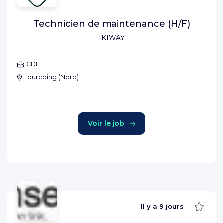
Technicien de maintenance (H/F)
IKIWAY
CDI
Tourcoing
(
Nord
)
Voir le job
Sauve
Il y a
9 jours