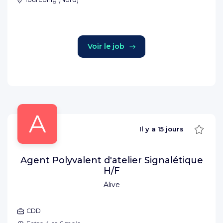
Voir le job
A
Sauve
Il y a
15 jours
Agent Polyvalent d'atelier Signalétique
H/F
Alive
CDD