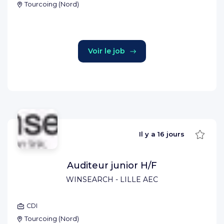
Tourcoing
(
Nord
)
Voir le job
Sauve
Il y a
16 jours
Auditeur junior H/F
WINSEARCH - LILLE AEC
CDI
Tourcoing
(
Nord
)