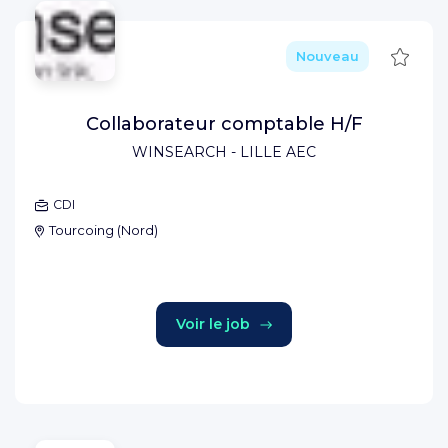
Sauve
Nouveau
Collaborateur comptable H/F
WINSEARCH - LILLE AEC
CDI
Tourcoing
(
Nord
)
Voir le job