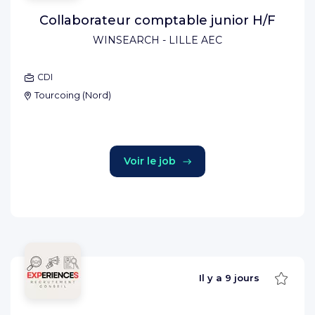
Collaborateur comptable junior H/F
WINSEARCH - LILLE AEC
CDI
Tourcoing
(
Nord
)
Voir le job
Sauve
Il y a
9 jours