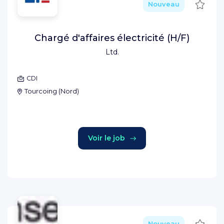
Sauve
Nouveau
Chargé d'affaires électricité (H/F)
Ltd.
CDI
Tourcoing
(
Nord
)
Voir le job
Sauve
Nouveau