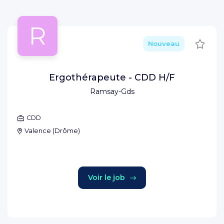
R
Sauve
Nouveau
Ergothérapeute - CDD H/F
Ramsay-Gds
CDD
Valence
(
Drôme
)
Voir le job