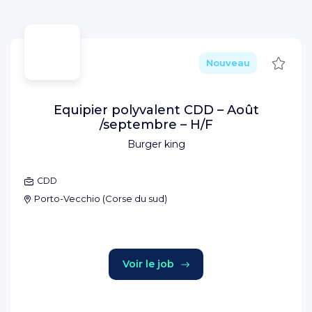
Sauve
Nouveau
Equipier polyvalent CDD – Août
/septembre – H/F
Burger king
CDD
Porto-Vecchio
(
Corse du sud
)
Voir le job