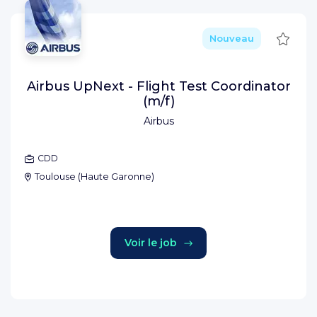
Sauve
Nouveau
Airbus UpNext - Flight Test Coordinator
(m/f)
Airbus
CDD
Toulouse
(
Haute Garonne
)
Voir le job