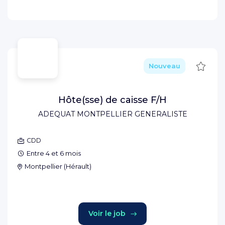
Sauve
Nouveau
Hôte(sse) de caisse F/H
ADEQUAT MONTPELLIER GENERALISTE
CDD
Entre 4 et 6 mois
Montpellier
(
Hérault
)
Voir le job