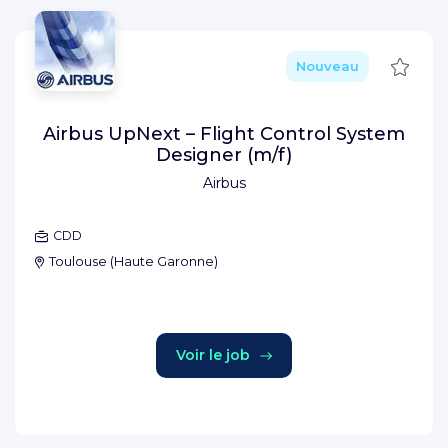
Sauve
Nouveau
Airbus UpNext – Flight Control System
Designer (m/f)
Airbus
CDD
Toulouse
(
Haute Garonne
)
Voir le job