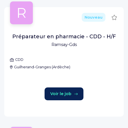
R
Sauve
Nouveau
Préparateur en pharmacie - CDD - H/F
Ramsay-Gds
CDD
Guilherand-Granges
(
Ardèche
)
Voir le job