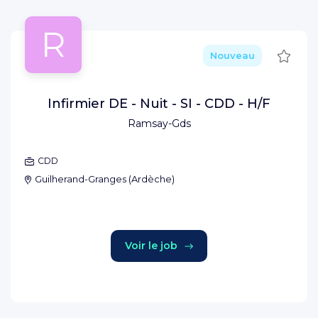
R
Sauve
Nouveau
Infirmier DE - Nuit - SI - CDD - H/F
Ramsay-Gds
CDD
Guilherand-Granges
(
Ardèche
)
Voir le job