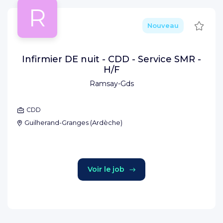
R
Sauve
Nouveau
Infirmier DE nuit - CDD - Service SMR -
H/F
Ramsay-Gds
CDD
Guilherand-Granges
(
Ardèche
)
Voir le job