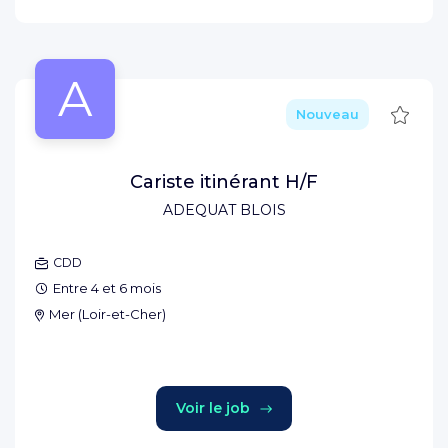
A
Sauve
Nouveau
Cariste itinérant H/F
ADEQUAT BLOIS
CDD
Entre 4 et 6 mois
Mer
(
Loir-et-Cher
)
Voir le job