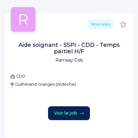
R
Sauve
Nouveau
Aide soignant - SSPI - CDD - Temps
partiel H/F
Ramsay-Gds
CDD
Guilherand-Granges
(
Ardèche
)
Voir le job