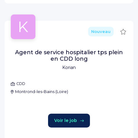
K
Sauve
Nouveau
Agent de service hospitalier tps plein
en CDD long
Korian
CDD
Montrond-les-Bains
(
Loire
)
Voir le job