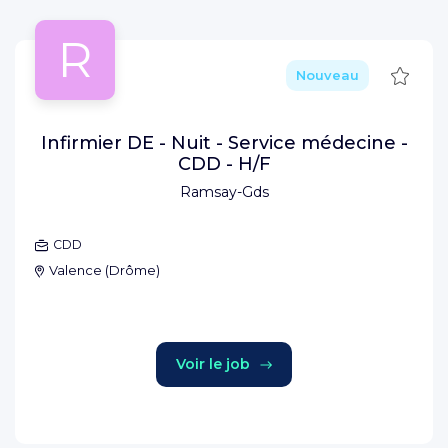
R
Sauve
Nouveau
Infirmier DE - Nuit - Service médecine -
CDD - H/F
Ramsay-Gds
CDD
Valence
(
Drôme
)
Voir le job