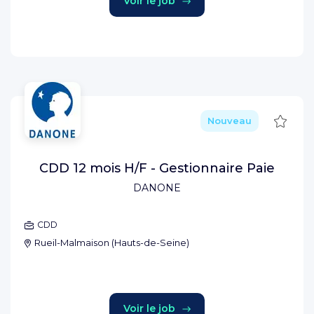
Voir le job
Sauve
Nouveau
CDD 12 mois H/F - Gestionnaire Paie
DANONE
CDD
Rueil-Malmaison
(
Hauts-de-Seine
)
Voir le job