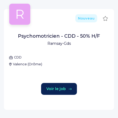
R
Sauve
Nouveau
Psychomotricien - CDD - 50% H/F
Ramsay-Gds
CDD
Valence
(
Drôme
)
Voir le job