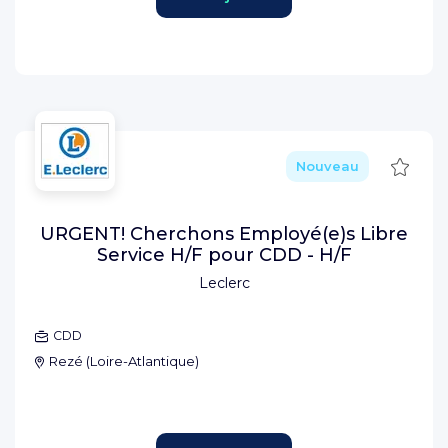
Sauve
Nouveau
URGENT! Cherchons Employé(e)s Libre
Service H/F pour CDD - H/F
Leclerc
CDD
Rezé
(
Loire-Atlantique
)