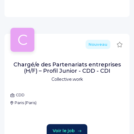
C
Sauve
Nouveau
Chargé/e des Partenariats entreprises
(H/F) – Profil Junior - CDD - CDI
Collective.work
CDD
Paris
(
Paris
)
Voir le job