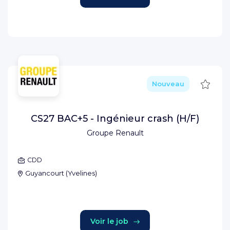
Sauve
Nouveau
CS27 BAC+5 - Ingénieur crash (H/F)
Groupe Renault
CDD
Guyancourt
(
Yvelines
)
Voir le job