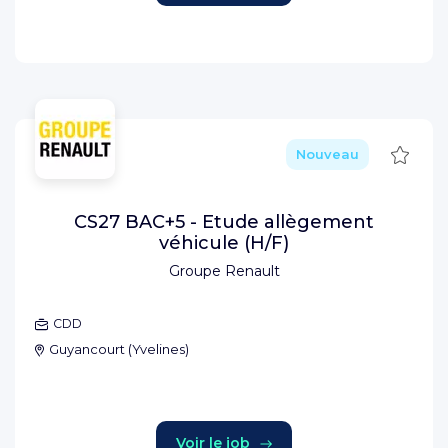
Sauve
Nouveau
CS27 BAC+5 - Etude allègement
véhicule (H/F)
Groupe Renault
CDD
Guyancourt
(
Yvelines
)
Voir le job