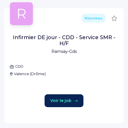
R
Sauve
Nouveau
Infirmier DE jour - CDD - Service SMR -
H/F
Ramsay-Gds
CDD
Valence
(
Drôme
)
Voir le job