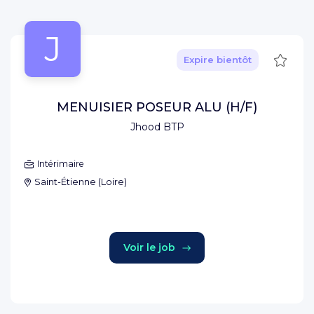
J
Sauve
Expire bientôt
MENUISIER POSEUR ALU (H/F)
Jhood BTP
Intérimaire
Saint-Étienne
(
Loire
)
Voir le job