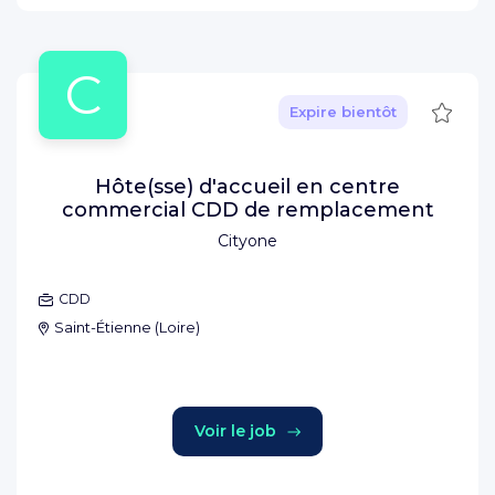
C
Sauve
Expire bientôt
Hôte(sse) d'accueil en centre
commercial CDD de remplacement
Cityone
CDD
Saint-Étienne
(
Loire
)
Voir le job