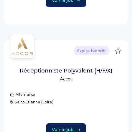
Voir le job
Sauve
Expire bientôt
Réceptionniste Polyvalent (H/F/X)
Accor
Alternance
Saint-Étienne
(
Loire
)
Voir le job