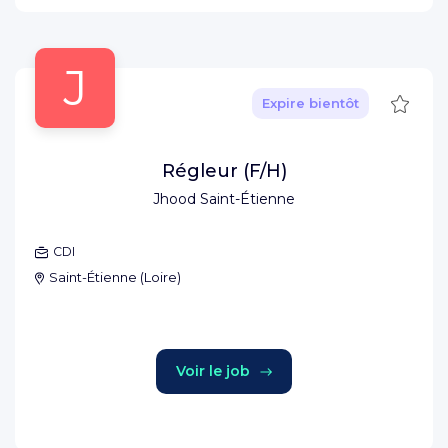
J
Sauve
Expire bientôt
Régleur (F/H)
Jhood Saint-Étienne
CDI
Saint-Étienne
(
Loire
)
Voir le job