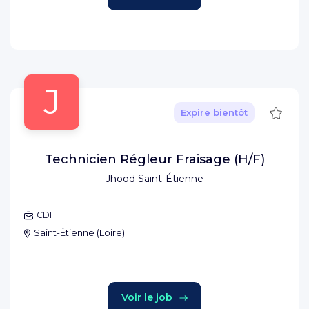
J
Sauve
Expire bientôt
Technicien Régleur Fraisage (H/F)
Jhood Saint-Étienne
CDI
Saint-Étienne
(
Loire
)
Voir le job