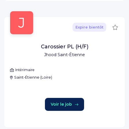
J
Sauve
Expire bientôt
Carossier PL (H/F)
Jhood Saint-Étienne
Intérimaire
Saint-Étienne
(
Loire
)
Voir le job