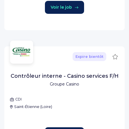
Voir le job
Sauve
Expire bientôt
Contrôleur interne - Casino services F/H
Groupe Casino
CDI
Saint-Étienne
(
Loire
)