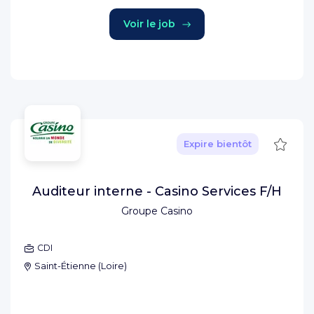
Voir le job
Sauve
Expire bientôt
Auditeur interne - Casino Services F/H
Groupe Casino
CDI
Saint-Étienne
(
Loire
)