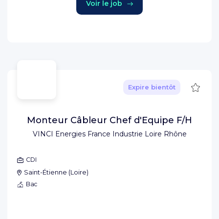
Voir le job
Sauve
Expire bientôt
Monteur Câbleur Chef d'Equipe F/H
VINCI Energies France Industrie Loire Rhône
CDI
Saint-Étienne
(
Loire
)
Bac