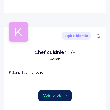
K
Sauve
Expire bientôt
Chef cuisinier H/F
Korian
Saint-Étienne
(
Loire
)
Voir le job