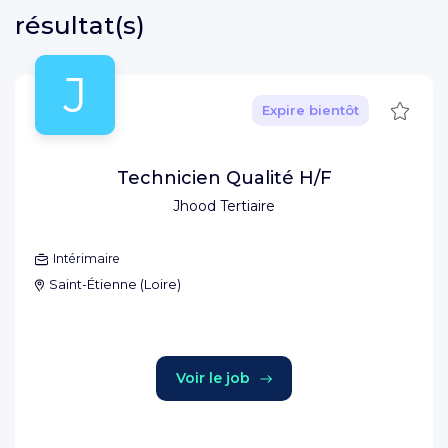
résultat(s)
J
Sauve
Expire bientôt
Technicien Qualité H/F
Jhood Tertiaire
Intérimaire
Saint-Étienne
(
Loire
)
Voir le job