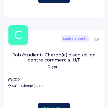
C
Sauve
Expire bientôt
Job étudiant- Chargé(e) d'accueil en
centre commercial H/F
Cityone
CDD
Saint-Étienne
(
Loire
)