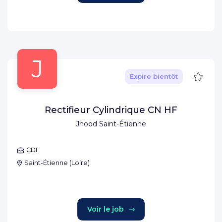
J
Sauve
Expire bientôt
Rectifieur Cylindrique CN HF
Jhood Saint-Étienne
CDI
Saint-Étienne
(
Loire
)
Voir le job