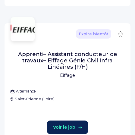
Sauve
Expire bientôt
Apprenti– Assistant conducteur de
travaux– Eiffage Génie Civil Infra
Linéaires (F/H)
Eiffage
Alternance
Saint-Étienne
(
Loire
)
Voir le job