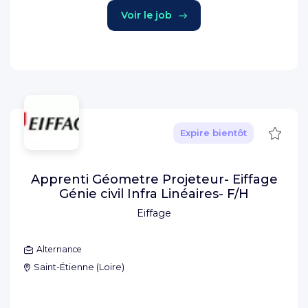
Voir le job
Sauve
Expire bientôt
Apprenti Géometre Projeteur- Eiffage
Génie civil Infra Linéaires- F/H
Eiffage
Alternance
Saint-Étienne
(
Loire
)