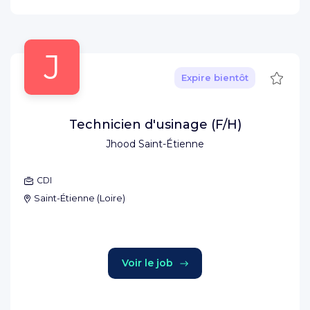
J
Sauve
Expire bientôt
Technicien d'usinage (F/H)
Jhood Saint-Étienne
CDI
Saint-Étienne
(
Loire
)
Voir le job