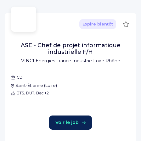
Sauve
Expire bientôt
ASE - Chef de projet informatique
industrielle F/H
VINCI Energies France Industrie Loire Rhône
CDI
Saint-Étienne
(
Loire
)
BTS, DUT, Bac +2
Voir le job