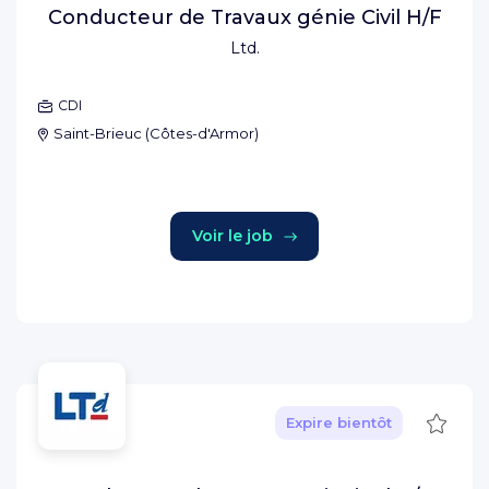
Conducteur de Travaux génie Civil H/F
Ltd.
CDI
Saint-Brieuc
(
Côtes-d'Armor
)
Voir le job
Sauve
Expire bientôt