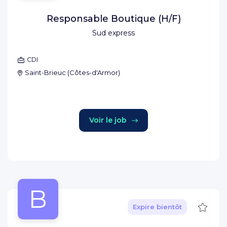
Responsable Boutique (H/F)
Sud express
CDI
Saint-Brieuc
(
Côtes-d'Armor
)
Voir le job
B
Sauve
Expire bientôt