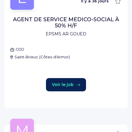
Sauve
Il y a
36 jours
AGENT DE SERVICE MEDICO-SOCIAL À
50% H/F
EPSMS AR GOUED
CDD
Saint-Brieuc
(
Côtes-d'Armor
)
Voir le job
M