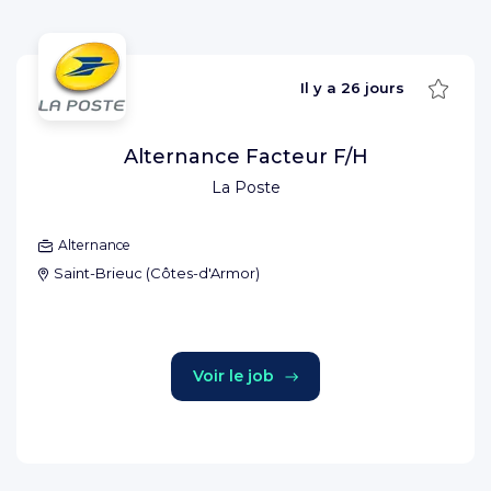
Sauve
Il y a
26 jours
Alternance Facteur F/H
La Poste
Alternance
Saint-Brieuc
(
Côtes-d'Armor
)
Voir le job