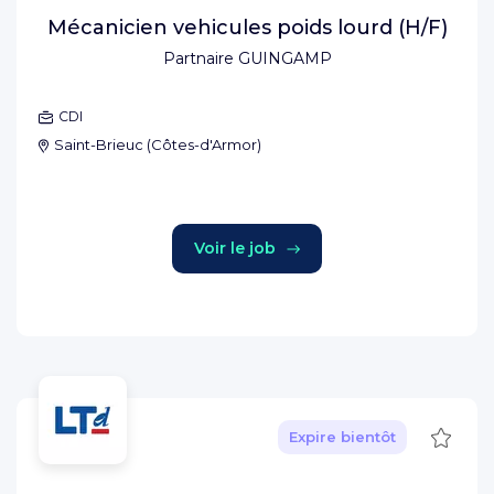
Mécanicien vehicules poids lourd (H/F)
Partnaire GUINGAMP
CDI
Saint-Brieuc
(
Côtes-d'Armor
)
Voir le job
Sauve
Expire bientôt