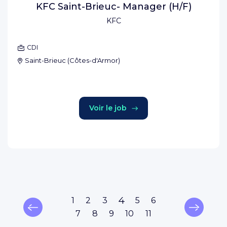
KFC Saint-Brieuc- Manager (H/F)
KFC
CDI
Saint-Brieuc
(
Côtes-d'Armor
)
Voir le job
4
1
2
3
5
6
7
8
9
10
11