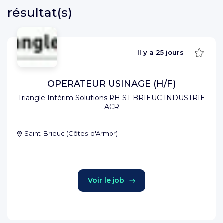
résultat(s)
Sauve
Il y a
25 jours
OPERATEUR USINAGE (H/F)
Triangle Intérim Solutions RH ST BRIEUC INDUSTRIE
ACR
Saint-Brieuc
(
Côtes-d'Armor
)
Voir le job