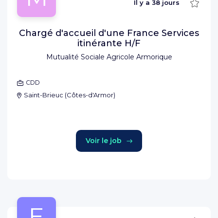
Sauve
Il y a
38 jours
Chargé d'accueil d'une France Services
itinérante H/F
Mutualité Sociale Agricole Armorique
CDD
Saint-Brieuc
(
Côtes-d'Armor
)
Voir le job
E