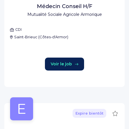
Médecin Conseil H/F
Mutualité Sociale Agricole Armorique
CDI
Saint-Brieuc
(
Côtes-d'Armor
)
Voir le job
E
Sauve
Expire bientôt