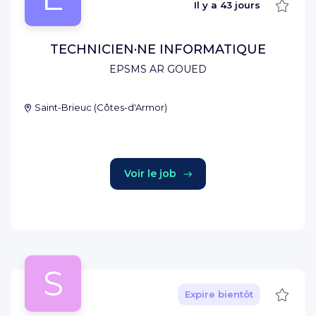
Sauve
Il y a
43 jours
TECHNICIEN·NE INFORMATIQUE
EPSMS AR GOUED
Saint-Brieuc
(
Côtes-d'Armor
)
Voir le job
S
Sauve
Expire bientôt