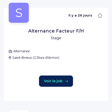
S
Sauve
Il y a
26 jours
Alternance Facteur F/H
Stage
Alternance
Saint-Brieuc
(
Côtes-d'Armor
)
Voir le job