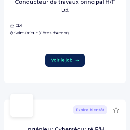
Conducteur de travaux principal H/F
Ltd.
CDI
Saint-Brieuc
(
Côtes-d'Armor
)
Voir le job
Sauve
Expire bientôt
Ingénieur Cybersécurité F/H