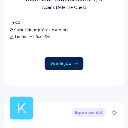
Axians Défense Ouest
CDI
Saint-Brieuc
(
Côtes-d'Armor
)
Licence, M1, Bac +3/4
Voir le job
K
Sauve
Expire bientôt