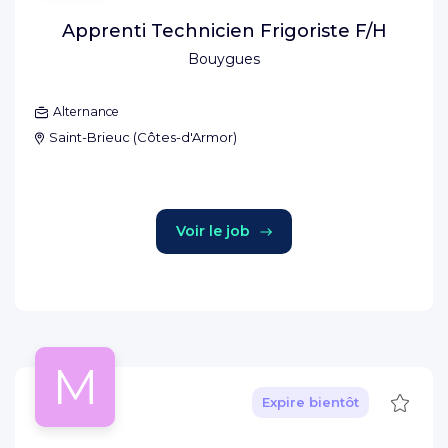
Apprenti Technicien Frigoriste F/H
Bouygues
Alternance
Saint-Brieuc
(
Côtes-d'Armor
)
Voir le job
M
Sauve
Expire bientôt