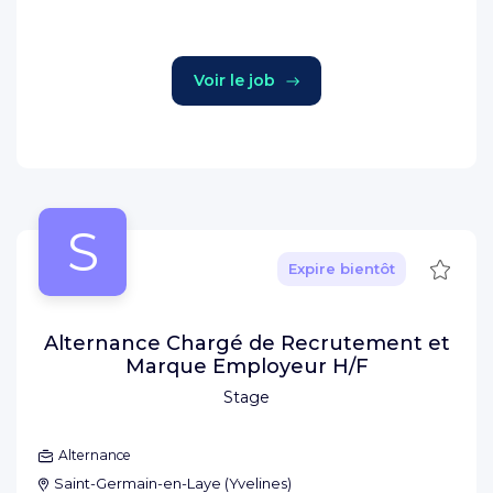
Voir le job
S
Sauve
Expire bientôt
Alternance Chargé de Recrutement et
Marque Employeur H/F
Stage
Alternance
Saint-Germain-en-Laye
(
Yvelines
)