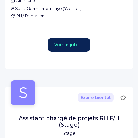
Alternance
Saint-Germain-en-Laye
(
Yvelines
)
RH / Formation
Voir le job
S
Sauve
Expire bientôt
Assistant chargé de projets RH F/H
(Stage)
Stage