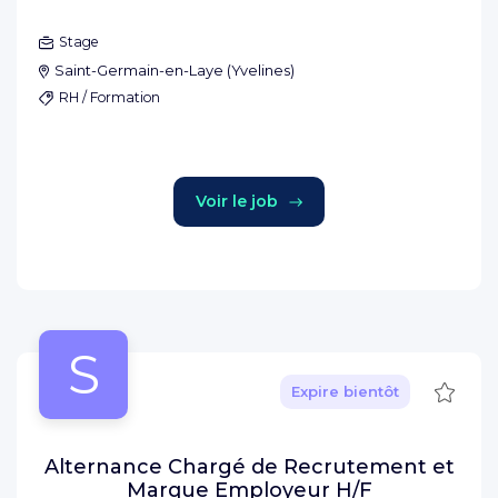
Stage
Saint-Germain-en-Laye
(
Yvelines
)
RH / Formation
Voir le job
S
Sauve
Expire bientôt
Alternance Chargé de Recrutement et
Marque Employeur H/F