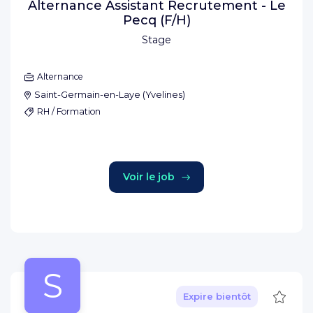
Alternance Assistant Recrutement - Le
Pecq (F/H)
Stage
Alternance
Saint-Germain-en-Laye
(
Yvelines
)
RH / Formation
Voir le job
S
Sauve
Expire bientôt