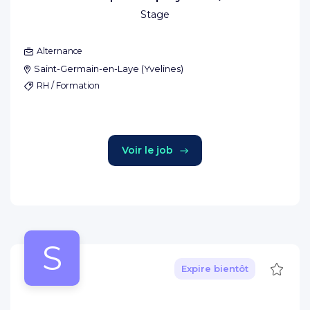
Stage
Alternance
Saint-Germain-en-Laye
(
Yvelines
)
RH / Formation
Voir le job
S
Sauve
Expire bientôt