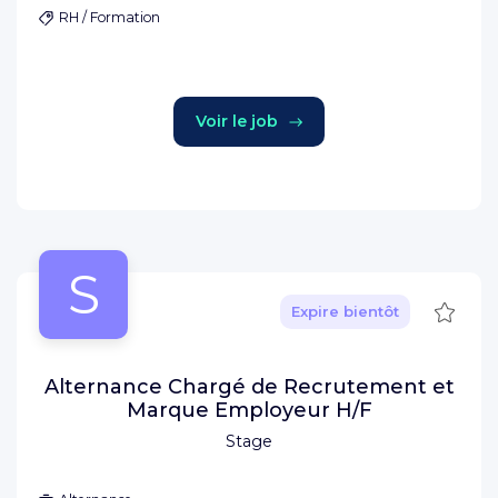
RH / Formation
Voir le job
S
Sauve
Expire bientôt
Alternance Chargé de Recrutement et
Marque Employeur H/F
Stage