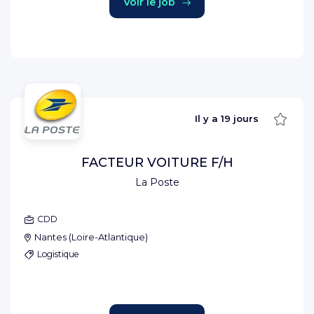
Voir le job
Sauve
Il y a
19 jours
FACTEUR VOITURE F/H
La Poste
CDD
Nantes
(
Loire-Atlantique
)
Logistique