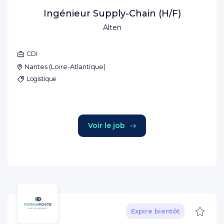
Ingénieur Supply-Chain (H/F)
Alten
CDI
Nantes
(
Loire-Atlantique
)
Logistique
Voir le job
Sauve
Expire bientôt