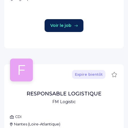
Voir le job
F
Sauve
Expire bientôt
RESPONSABLE LOGISTIQUE
FM Logistic
CDI
Nantes
(
Loire-Atlantique
)