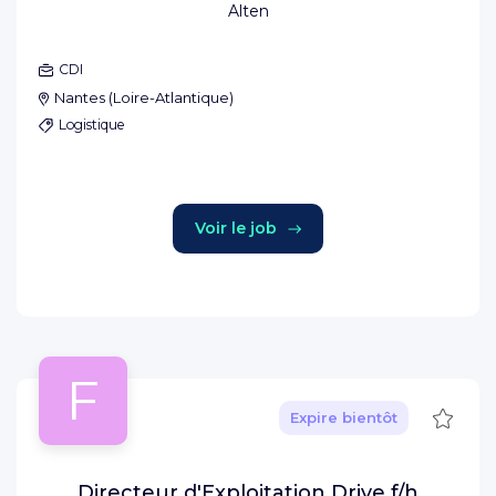
Alten
CDI
Nantes
(
Loire-Atlantique
)
Logistique
Voir le job
F
Sauve
Expire bientôt
Directeur d'Exploitation Drive f/h