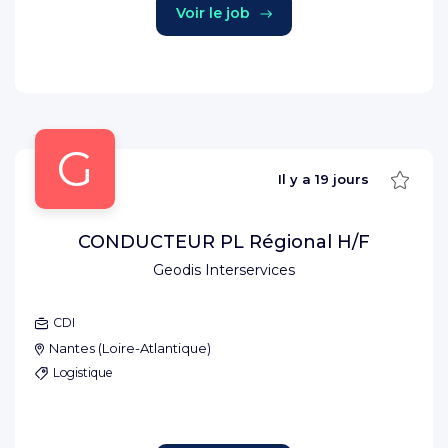
Voir le job
G
Sauve
Il y a
19 jours
CONDUCTEUR PL Régional H/F
Geodis Interservices
CDI
Nantes
(
Loire-Atlantique
)
Logistique