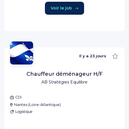
Voir le job
Sauve
Il y a
23 jours
Chauffeur déménageur H/F
AB Stratégies Equilibre
CDI
Nantes
(
Loire-Atlantique
)
Logistique