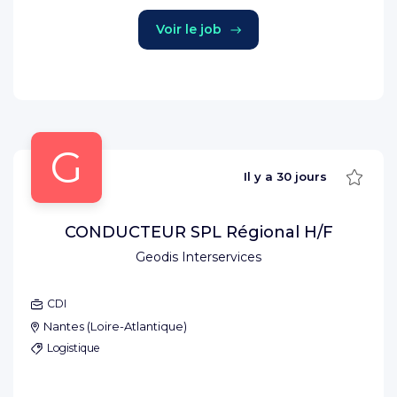
Voir le job
G
Sauve
Il y a
30 jours
CONDUCTEUR SPL Régional H/F
Geodis Interservices
CDI
Nantes
(
Loire-Atlantique
)
Logistique