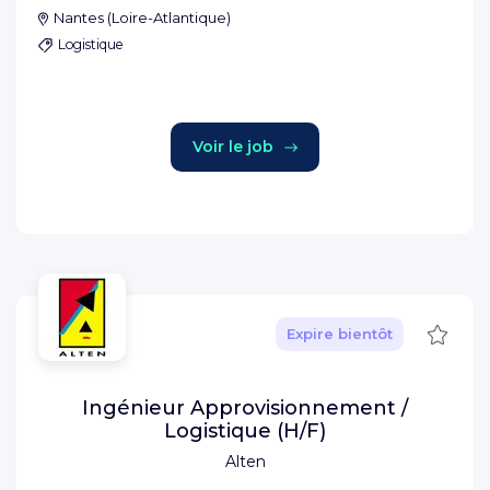
Nantes
(
Loire-Atlantique
)
Logistique
Voir le job
Sauve
Expire bientôt
Ingénieur Approvisionnement /
Logistique (H/F)
Alten