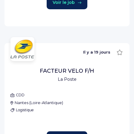
Voir le job
Sauve
Il y a
19 jours
FACTEUR VELO F/H
La Poste
CDD
Nantes
(
Loire-Atlantique
)
Logistique