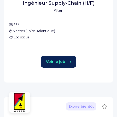
Ingénieur Supply-Chain (H/F)
Alten
CDI
Nantes
(
Loire-Atlantique
)
Logistique
Voir le job
Sauve
Expire bientôt