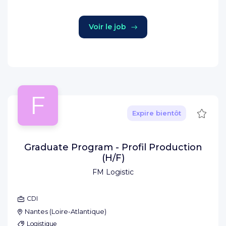
Voir le job
F
Sauve
Expire bientôt
Graduate Program - Profil Production
(H/F)
FM Logistic
CDI
Nantes
(
Loire-Atlantique
)
Logistique