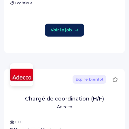
Logistique
Voir le job
Sauve
Expire bientôt
Chargé de coordination (H/F)
Adecco
CDI