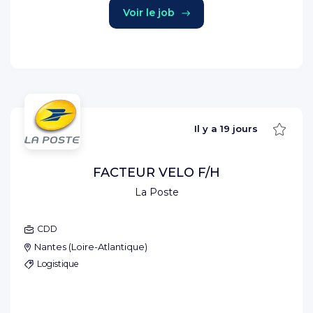
Voir le job
Sauve
Il y a
19 jours
FACTEUR VELO F/H
La Poste
CDD
Nantes
(
Loire-Atlantique
)
Logistique