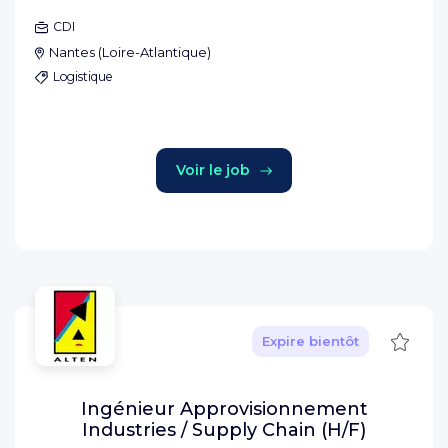
CDI
Nantes
(
Loire-Atlantique
)
Logistique
Voir le job
Sauve
Expire bientôt
Ingénieur Approvisionnement
Industries / Supply Chain (H/F)