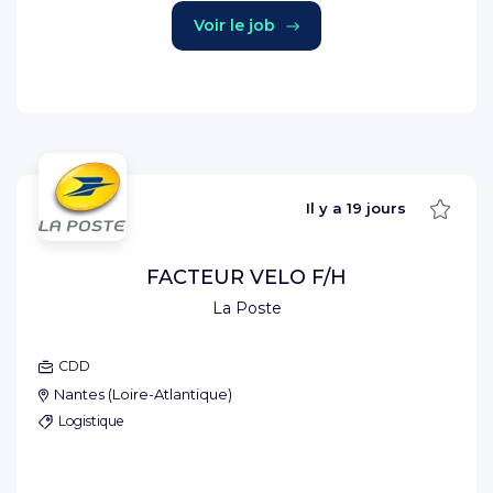
Voir le job
Sauve
Il y a
19 jours
FACTEUR VELO F/H
La Poste
CDD
Nantes
(
Loire-Atlantique
)
Logistique