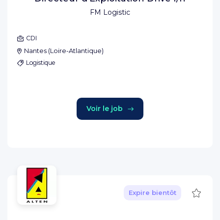
FM Logistic
CDI
Nantes
(
Loire-Atlantique
)
Logistique
Voir le job
Sauve
Expire bientôt