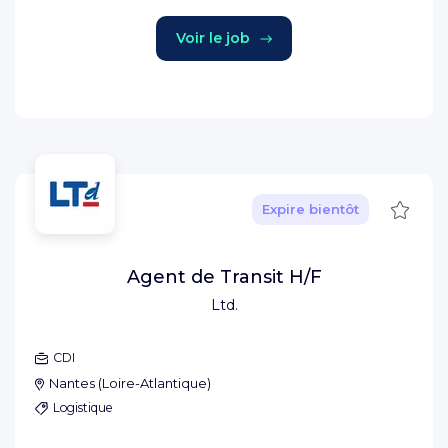
Voir le job
Sauve
Expire bientôt
Agent de Transit H/F
Ltd.
CDI
Nantes
(
Loire-Atlantique
)
Logistique