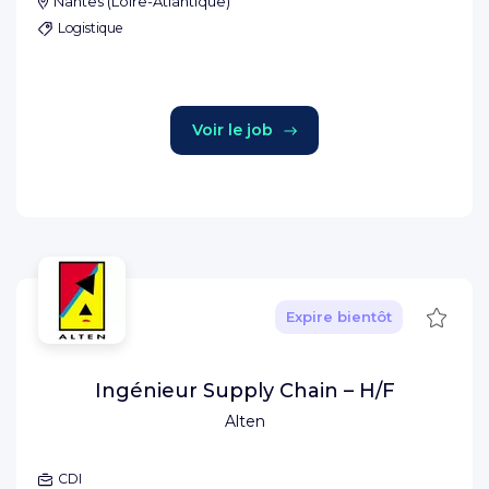
Nantes
(
Loire-Atlantique
)
Logistique
Voir le job
Sauve
Expire bientôt
Ingénieur Supply Chain – H/F
Alten
CDI