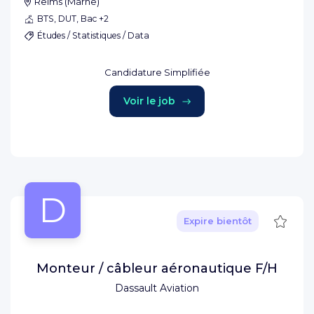
Reims
(
Marne
)
BTS, DUT, Bac +2
Études / Statistiques / Data
Candidature Simplifiée
Voir le job
D
Sauve
Expire bientôt
Monteur / câbleur aéronautique F/H
Dassault Aviation