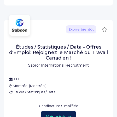
Sauve
Expire bientôt
Études / Statistiques / Data - Offres
d'Emploi: Rejoignez le Marché du Travail
Canadien !
Sabror International Recruitment
CDI
Montréal
(
Montréal
)
Études / Statistiques / Data
Candidature Simplifiée
Voir le job