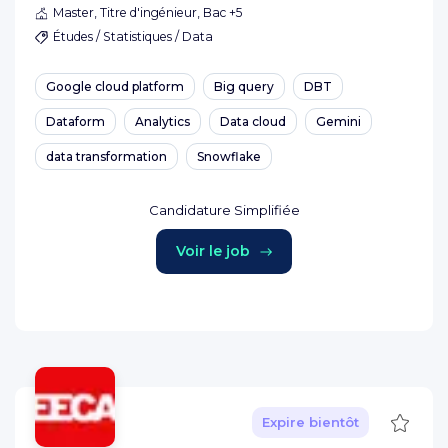
Master, Titre d'ingénieur, Bac +5
Études / Statistiques / Data
Google cloud platform
Big query
DBT
Dataform
Analytics
Data cloud
Gemini
data transformation
Snowflake
Candidature Simplifiée
Voir le job
Sauve
Expire bientôt