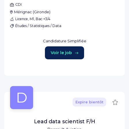
CDI
Mérignac
(
Gironde
)
Licence, M1, Bac +3/4
Études / Statistiques / Data
Candidature Simplifiée
Voir le job
D
Sauve
Expire bientôt
Lead data scientist F/H