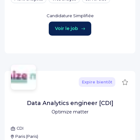
Candidature Simplifiée
Voir le job
Sauve
Expire bientôt
Data Analytics engineer [CDI]
Optimize matter
CDI
Paris
(
Paris
)