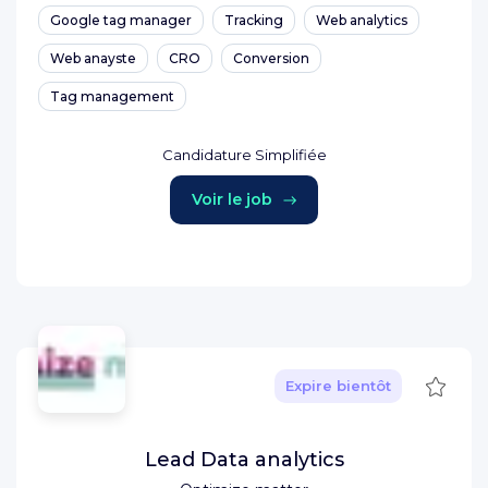
Google tag manager
Tracking
Web analytics
Web anayste
CRO
Conversion
Tag management
Candidature Simplifiée
Voir le job
Sauve
Expire bientôt
Lead Data analytics