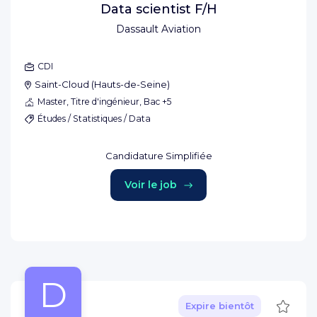
Data scientist F/H
Dassault Aviation
CDI
Saint-Cloud
(
Hauts-de-Seine
)
Master, Titre d'ingénieur, Bac +5
Études / Statistiques / Data
Candidature Simplifiée
Voir le job
D
Sauve
Expire bientôt