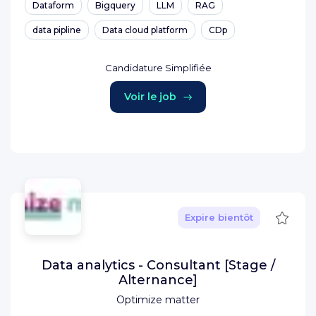
Dataform
Bigquery
LLM
RAG
data pipline
Data cloud platform
CDp
Candidature Simplifiée
Voir le job
Sauve
Expire bientôt
Data analytics - Consultant [Stage /
Alternance]
Optimize matter