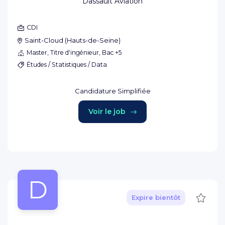
Dassault Aviation
CDI
Saint-Cloud
(
Hauts-de-Seine
)
Master, Titre d'ingénieur, Bac +5
Études / Statistiques / Data
Candidature Simplifiée
Voir le job
D
Sauve
Expire bientôt