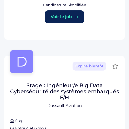
Candidature Simplifiée
Voir le job
D
Sauve
Expire bientôt
Stage : Ingénieur/e Big Data
Cybersécurité des systèmes embarqués
F/H
Dassault Aviation
Stage
Entre 4 et 6 mois