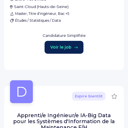
Saint-Cloud
(
Hauts-de-Seine
)
Master, Titre d'ingénieur, Bac +5
Études / Statistiques / Data
Candidature Simplifiée
Voir le job
D
Sauve
Expire bientôt
Apprenti/e Ingénieur/e IA-Big Data
pour les Systèmes d'Information de la
Maintenance F/H