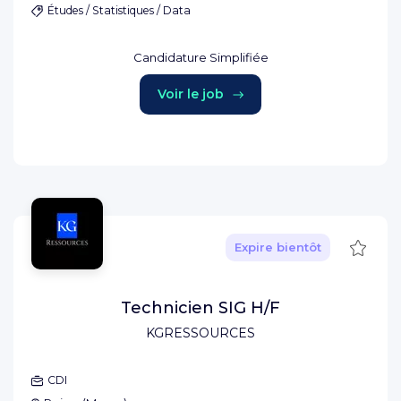
Études / Statistiques / Data
Candidature Simplifiée
Voir le job
Sauve
Expire bientôt
Technicien SIG H/F
KGRESSOURCES
CDI