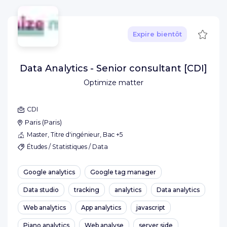
Sauve
Expire bientôt
Data Analytics - Senior consultant [CDI]
Optimize matter
CDI
Paris
(
Paris
)
Master, Titre d'ingénieur, Bac +5
Études / Statistiques / Data
Google analytics
Google tag manager
Data studio
tracking
analytics
Data analytics
Web analytics
App analytics
javascript
Piano analytics
Web analyse
server side