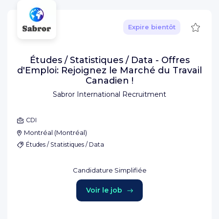
Sauve
Expire bientôt
Études / Statistiques / Data - Offres
d'Emploi: Rejoignez le Marché du Travail
Canadien !
Sabror International Recruitment
CDI
Montréal
(
Montréal
)
Études / Statistiques / Data
Candidature Simplifiée
Voir le job