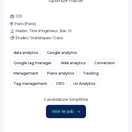
Optimize matter
CDI
Paris
(
Paris
)
Master, Titre d'ingénieur, Bac +5
Études / Statistiques / Data
data analytics
Google analytics
Google tag manager
Web analytics
Conversion
Management
Piano analytics
Tracking
Tag management
CRO
Ux Analytics
Candidature Simplifiée
Voir le job