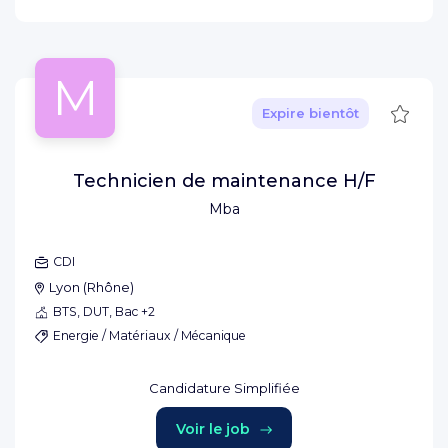
M
Sauve
Expire bientôt
Technicien de maintenance H/F
Mba
CDI
Lyon
(
Rhône
)
BTS, DUT, Bac +2
Energie / Matériaux / Mécanique
Candidature Simplifiée
Voir le job