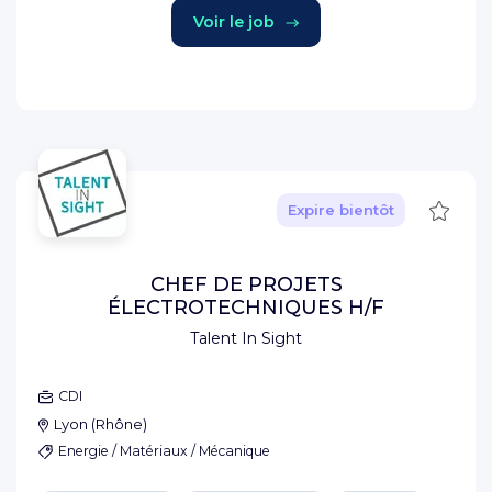
Voir le job
Sauve
Expire bientôt
CHEF DE PROJETS
ÉLECTROTECHNIQUES H/F
Talent In Sight
CDI
Lyon
(
Rhône
)
Energie / Matériaux / Mécanique