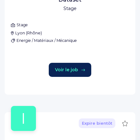
Stage
Stage
Lyon
(
Rhône
)
Energie / Matériaux / Mécanique
Voir le job
I
Sauve
Expire bientôt