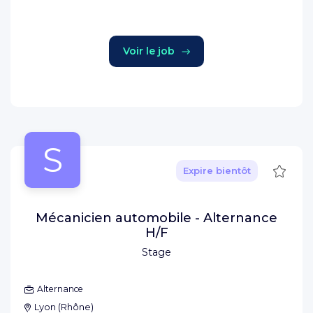
Voir le job
S
Sauve
Expire bientôt
Mécanicien automobile - Alternance
H/F
Stage
Alternance
Lyon
(
Rhône
)