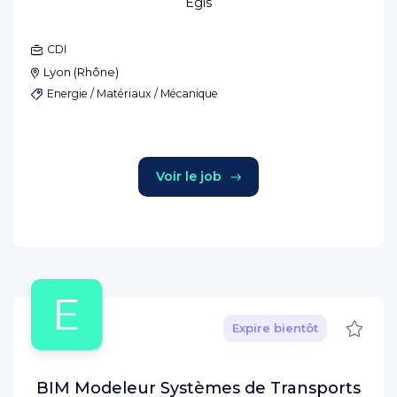
Egis
CDI
Lyon
(
Rhône
)
Energie / Matériaux / Mécanique
Voir le job
E
Sauve
Expire bientôt
BIM Modeleur Systèmes de Transports