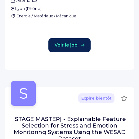
Alternance
Lyon
(
Rhône
)
Energie / Matériaux / Mécanique
Voir le job
S
Sauve
Expire bientôt
[STAGE MASTER] - Explainable Feature
Selection for Stress and Emotion
Monitoring Systems Using the WESAD
Dataset