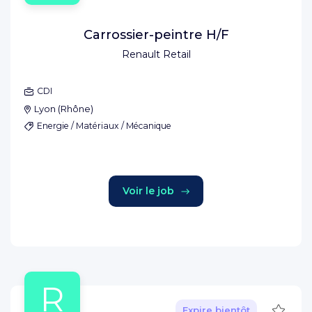
Carrossier-peintre H/F
Renault Retail
CDI
Lyon
(
Rhône
)
Energie / Matériaux / Mécanique
Voir le job
R
Sauve
Expire bientôt