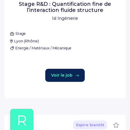
Stage R&D : Quantification fine de
l’interaction fluide structure
Isl Ingénierie
Stage
Lyon
(
Rhône
)
Energie / Matériaux / Mécanique
Voir le job
R
Sauve
Expire bientôt