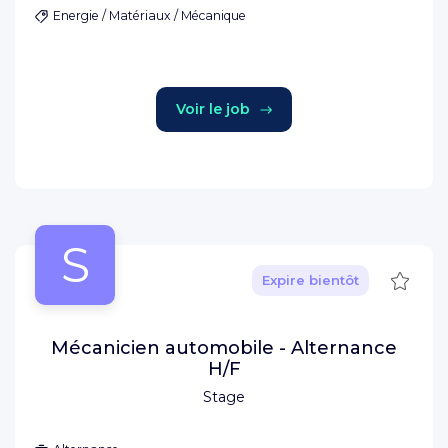
Energie / Matériaux / Mécanique
Voir le job
S
Sauve
Expire bientôt
Mécanicien automobile - Alternance
H/F
Stage