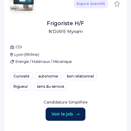
Sauve
Expire bientôt
Frigoriste H/F
N'DIAYE Myriam
CDI
Lyon
(
Rhône
)
Energie / Matériaux / Mécanique
Curiosité
autonomie
bon relationnel
Rigueur
sens du service
Candidature Simplifiée
Voir le job