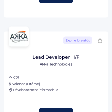
Sauve
Expire bientôt
Lead Developer H/F
Akka Technologies
CDI
Valence
(
Drôme
)
Développement informatique