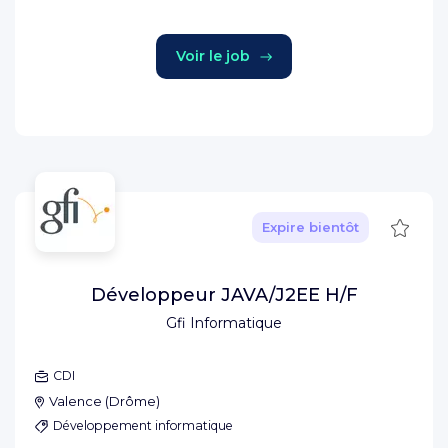
Voir le job
Sauve
Expire bientôt
Développeur JAVA/J2EE H/F
Gfi Informatique
CDI
Valence
(
Drôme
)
Développement informatique