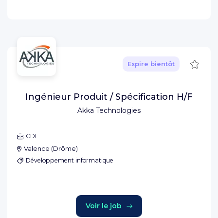
Sauve
Expire bientôt
Ingénieur Produit / Spécification H/F
Akka Technologies
CDI
Valence
(
Drôme
)
Développement informatique
Voir le job