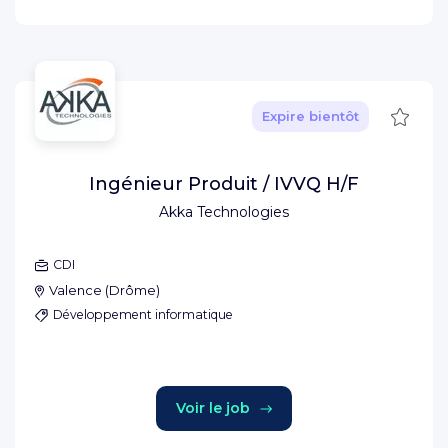
Sauve
Expire bientôt
Ingénieur Produit / IVVQ H/F
Akka Technologies
CDI
Valence
(
Drôme
)
Développement informatique
Voir le job