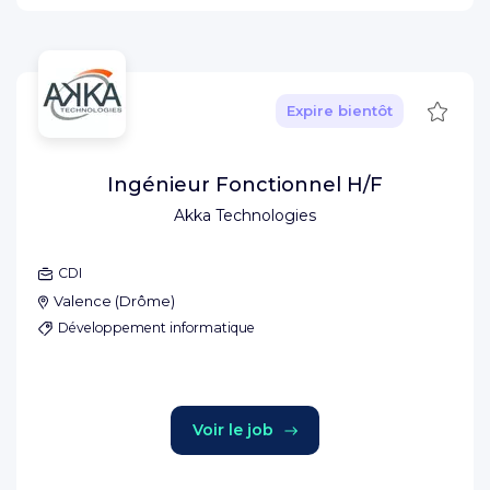
Sauve
Expire bientôt
Ingénieur Fonctionnel H/F
Akka Technologies
CDI
Valence
(
Drôme
)
Développement informatique
Voir le job