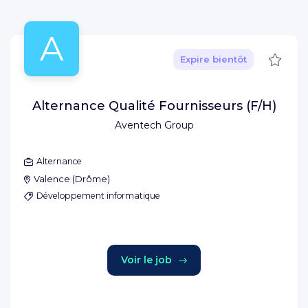
A
Sauve
Expire bientôt
Alternance Qualité Fournisseurs (F/H)
Aventech Group
Alternance
Valence
(
Drôme
)
Développement informatique
Voir le job