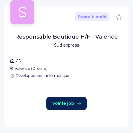
S
Sauve
Expire bientôt
Responsable Boutique H/F - Valence
Sud express
CDI
Valence
(
Drôme
)
Développement informatique
Voir le job