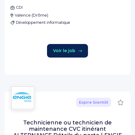
CDI
Valence
(
Drôme
)
Développement informatique
Voir le job
Sauve
Expire bientôt
Technicienne ou technicien de
maintenance CVC itinérant