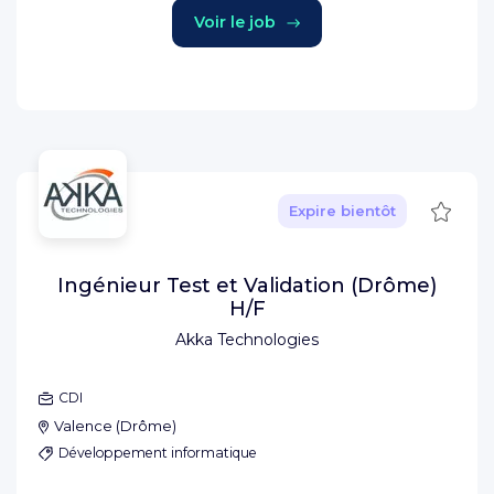
Voir le job
Sauve
Expire bientôt
Ingénieur Test et Validation (Drôme)
H/F
Akka Technologies
CDI
Valence
(
Drôme
)
Développement informatique