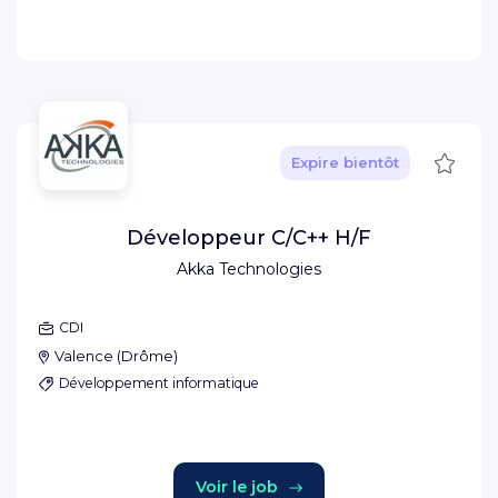
Sauve
Expire bientôt
Développeur C/C++ H/F
Akka Technologies
CDI
Valence
(
Drôme
)
Développement informatique
Voir le job