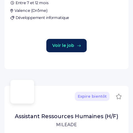
Entre 7 et 12 mois
Valence
(
Drôme
)
Développement informatique
Voir le job
Sauve
Expire bientôt
Assistant Ressources Humaines (H/F)
MILEADE