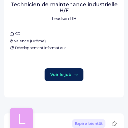
Technicien de maintenance industrielle
H/F
Leadsen RH
CDI
Valence
(
Drôme
)
Développement informatique
Voir le job
L
Sauve
Expire bientôt