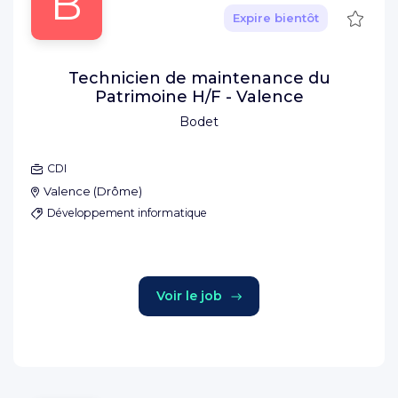
B
Sauve
Expire bientôt
Technicien de maintenance du
Patrimoine H/F - Valence
Bodet
CDI
Valence
(
Drôme
)
Développement informatique
Voir le job