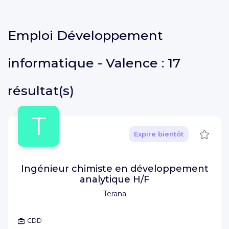
Emploi
Développement
informatique - Valence :
17
résultat(s)
T
Sauve
Expire bientôt
Ingénieur chimiste en développement
analytique H/F
Terana
CDD