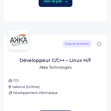
Voir le job
Sauve
Expire bientôt
Développeur C/C++ – Linux H/F
Akka Technologies
CDI
Valence
(
Drôme
)
Développement informatique