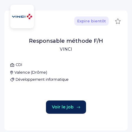
Sauve
Expire bientôt
Responsable méthode F/H
VINCI
CDI
Valence
(
Drôme
)
Développement informatique
Voir le job