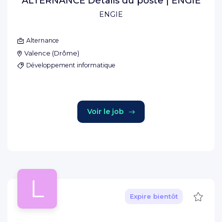
ALTERNANCE Détails du poste | ENGIE
ENGIE
Alternance
Valence
(
Drôme
)
Développement informatique
Voir le job
L
Sauve
Expire bientôt