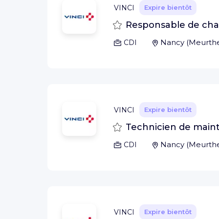
VINCI
Expire bientôt
Sauvegarder
Responsable de chant
Nancy
(
Meurthe
CDI
VINCI
Expire bientôt
Sauvegarder
Technicien de main
Nancy
(
Meurthe
CDI
VINCI
Expire bientôt