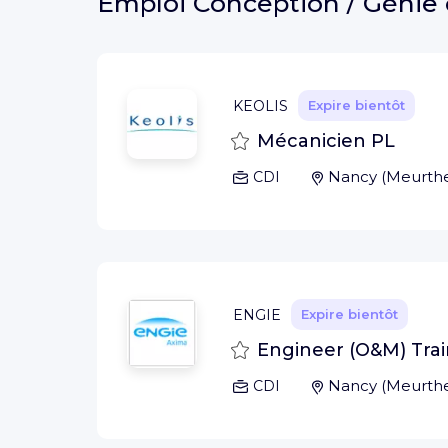
Emploi
Conception / Génie c
KEOLIS
Expire bientôt
Sauvegarder
Mécanicien PL
Nancy
(
Meurthe
CDI
ENGIE
Expire bientôt
Sauvegarder
Engineer (O&M) Trai
Nancy
(
Meurthe
CDI