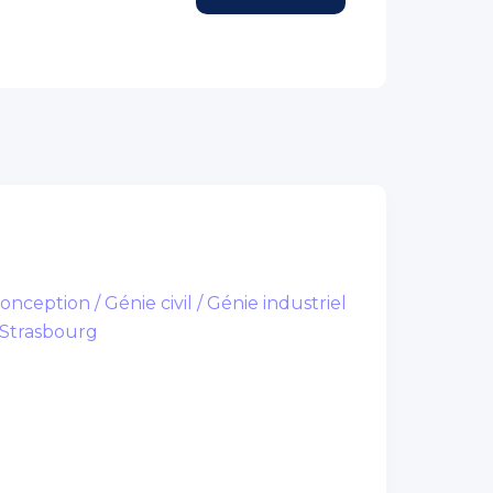
onception / Génie civil / Génie industriel
 Strasbourg