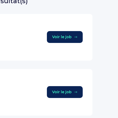
ésultat(s)
Voir le job
Voir le job