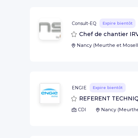
Consult-EQ
Expire bientôt
Sauvegarder
Chef de chantier IR
Nancy
(
Meurthe et Mosel
ENGIE
Expire bientôt
Sauvegarder
REFERENT TECHNIQUE
Nancy
(
Meurthe
CDI