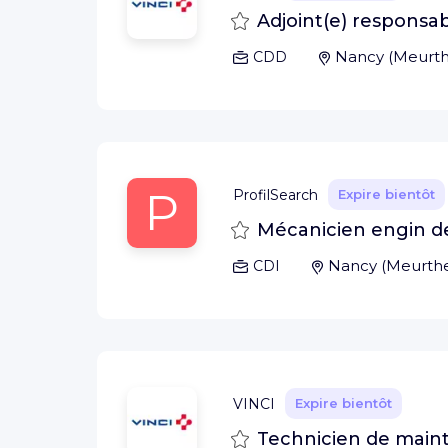
Sauvegarder
Adjoint(e) responsab
Nancy
(
Meurth
CDD
P
ProfilSearch
Expire bientôt
Sauvegarder
Mécanicien engin de 
Nancy
(
Meurthe
CDI
VINCI
Expire bientôt
Sauvegarder
Technicien de main