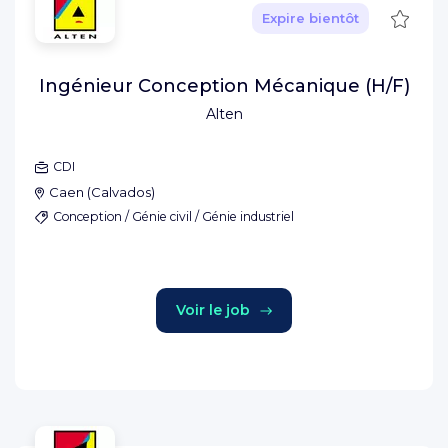
Sauve
Expire bientôt
Ingénieur Conception Mécanique (H/F)
Alten
CDI
Caen
(
Calvados
)
Conception / Génie civil / Génie industriel
Voir le job