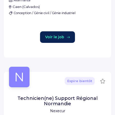
Alternance
Caen
(
Calvados
)
Conception / Génie civil / Génie industriel
Voir le job
N
Sauve
Expire bientôt
Technicien(ne) Support Régional
Normandie
Nexecur