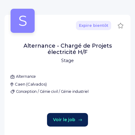
S
Sauve
Expire bientôt
Alternance - Chargé de Projets
électricité H/F
Stage
Alternance
Caen
(
Calvados
)
Conception / Génie civil / Génie industriel
Voir le job