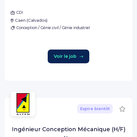
CDI
Caen
(
Calvados
)
Conception / Génie civil / Génie industriel
Voir le job
Sauve
Expire bientôt
Ingénieur Conception Mécanique (H/F)