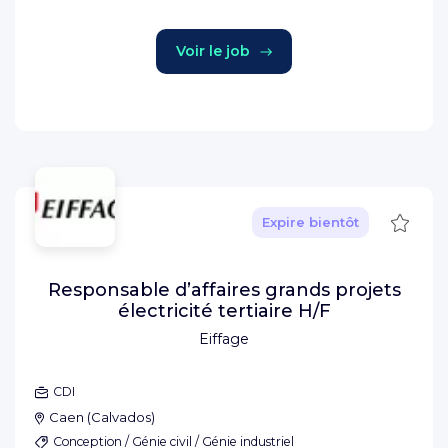
Voir le job
Sauve
Expire bientôt
Responsable d’affaires grands projets
électricité tertiaire H/F
Eiffage
CDI
Caen
(
Calvados
)
Conception / Génie civil / Génie industriel