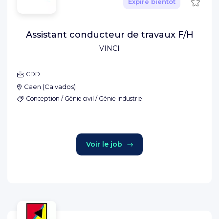
Sauve
Expire bientôt
Assistant conducteur de travaux F/H
VINCI
CDD
Caen
(
Calvados
)
Conception / Génie civil / Génie industriel
Voir le job