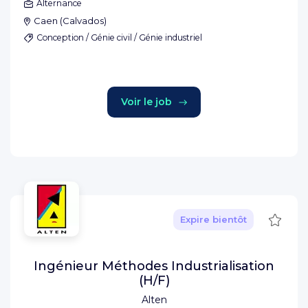
Alternance
Caen
(
Calvados
)
Conception / Génie civil / Génie industriel
Voir le job
Sauve
Expire bientôt
Ingénieur Méthodes Industrialisation
(H/F)
Alten