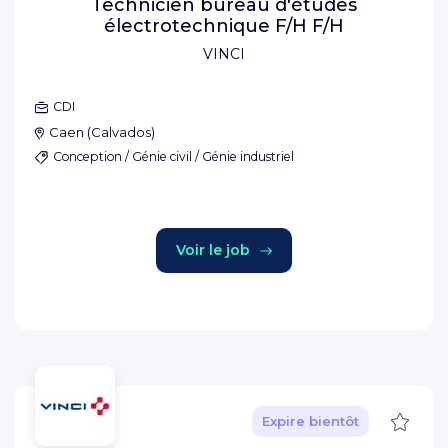
Technicien bureau d'études
électrotechnique F/H F/H
VINCI
CDI
Caen
(
Calvados
)
Conception / Génie civil / Génie industriel
Voir le job
Sauve
Expire bientôt