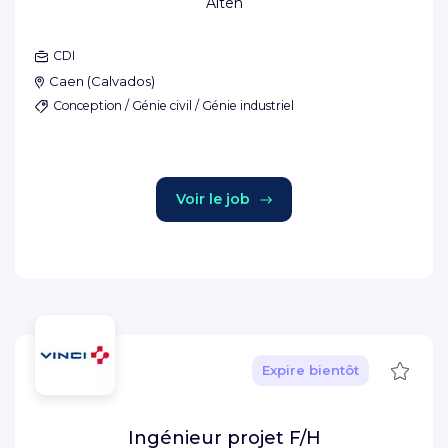
Alten
CDI
Caen
(
Calvados
)
Conception / Génie civil / Génie industriel
Voir le job
Sauve
Expire bientôt
Ingénieur projet F/H