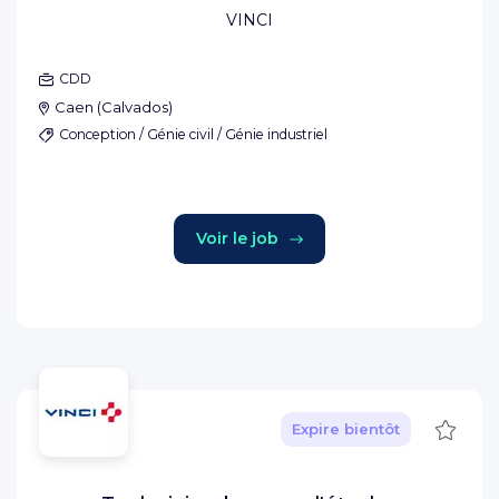
VINCI
CDD
Caen
(
Calvados
)
Conception / Génie civil / Génie industriel
Voir le job
Sauve
Expire bientôt