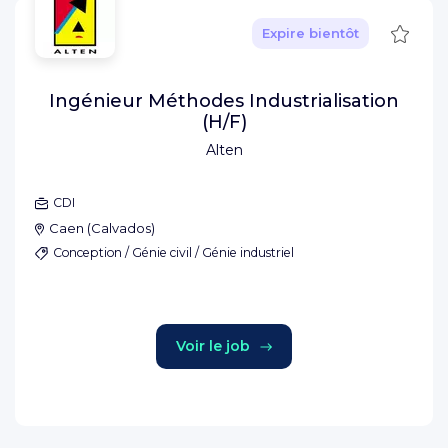
Sauve
Expire bientôt
Ingénieur Méthodes Industrialisation
(H/F)
Alten
CDI
Caen
(
Calvados
)
Conception / Génie civil / Génie industriel
Voir le job