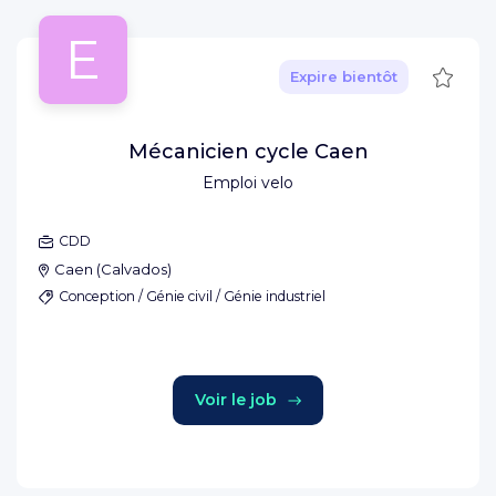
E
Sauve
Expire bientôt
Mécanicien cycle Caen
Emploi velo
CDD
Caen
(
Calvados
)
Conception / Génie civil / Génie industriel
Voir le job