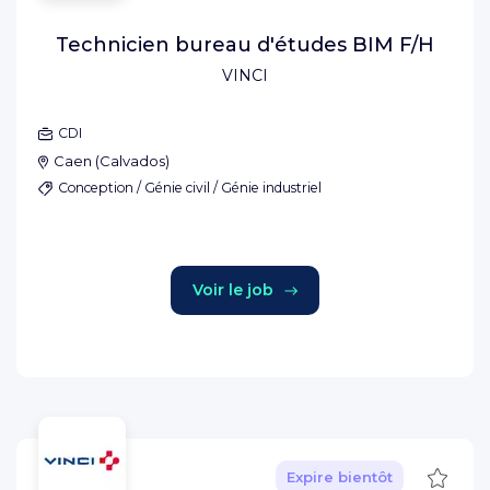
Technicien bureau d'études BIM F/H
VINCI
CDI
Caen
(
Calvados
)
Conception / Génie civil / Génie industriel
Voir le job
Sauve
Expire bientôt