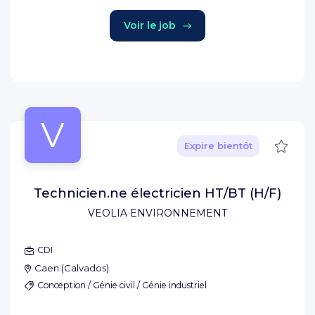
Voir le job
V
Sauve
Expire bientôt
Technicien.ne électricien HT/BT (H/F)
VEOLIA ENVIRONNEMENT
CDI
Caen
(
Calvados
)
Conception / Génie civil / Génie industriel