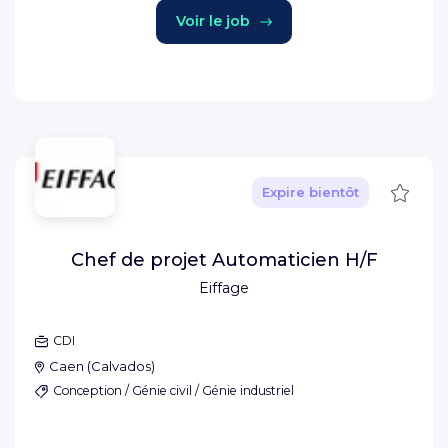
Voir le job
Sauve
Expire bientôt
Chef de projet Automaticien H/F
Eiffage
CDI
Caen
(
Calvados
)
Conception / Génie civil / Génie industriel