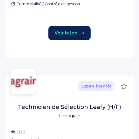
Comptabilité / Contrôle de gestion
Voir le job
Sauve
Expire bientôt
Technicien de Sélection Leafy (H/F)
Limagrain
CDD