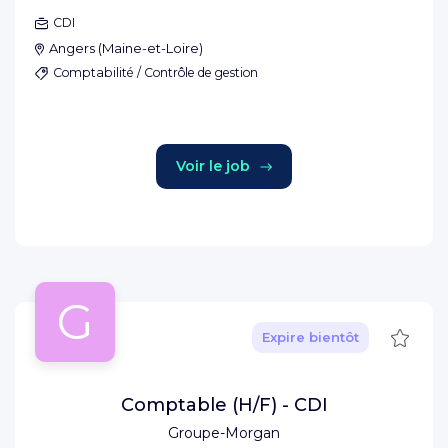
CDI
Angers
(
Maine-et-Loire
)
Comptabilité / Contrôle de gestion
Voir le job
G
Sauve
Expire bientôt
Comptable (H/F) - CDI
Groupe-Morgan