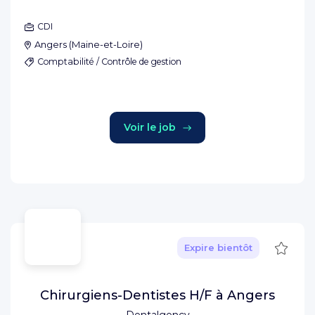
CDI
Angers
(
Maine-et-Loire
)
Comptabilité / Contrôle de gestion
Voir le job
Sauve
Expire bientôt
Chirurgiens-Dentistes H/F à Angers