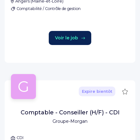
Angers
(
Maine-et-Loire
)
Comptabilité / Contrôle de gestion
Voir le job
G
Sauve
Expire bientôt
Comptable - Conseiller (H/F) - CDI
Groupe-Morgan
CDI