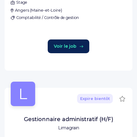
Stage
Angers
(
Maine-et-Loire
)
Comptabilité / Contrôle de gestion
Voir le job
L
Sauve
Expire bientôt
Gestionnaire administratif (H/F)
Limagrain