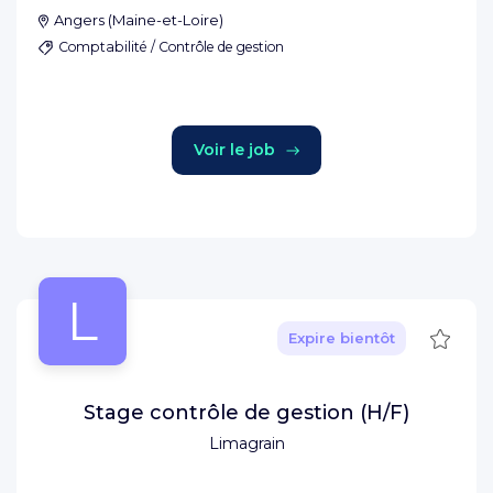
Angers
(
Maine-et-Loire
)
Comptabilité / Contrôle de gestion
Voir le job
L
Sauve
Expire bientôt
Stage contrôle de gestion (H/F)
Limagrain