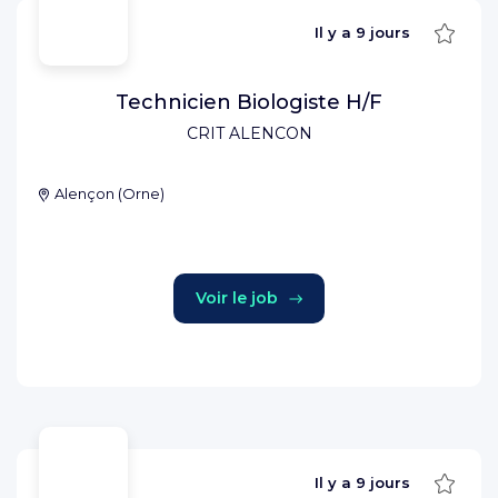
Sauve
Il y a
9 jours
Technicien Biologiste H/F
CRIT ALENCON
Alençon
(
Orne
)
Voir le job
Sauve
Il y a
9 jours