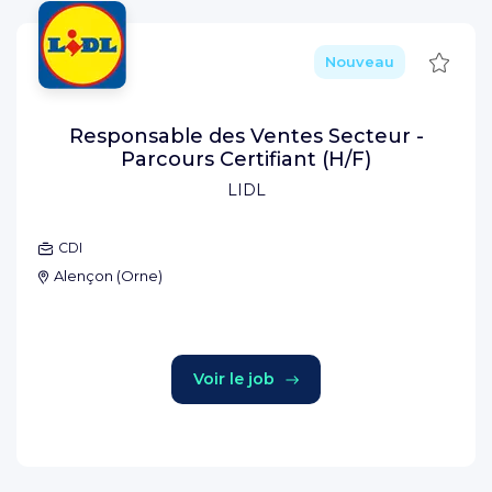
Sauve
Nouveau
Responsable des Ventes Secteur -
Parcours Certifiant (H/F)
LIDL
CDI
Alençon
(
Orne
)
Voir le job