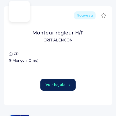
Sauve
Nouveau
Monteur régleur H/F
CRIT ALENCON
CDI
Alençon
(
Orne
)
Voir le job