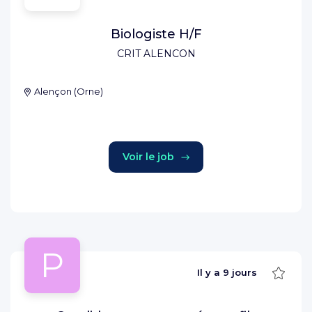
Biologiste H/F
CRIT ALENCON
Alençon
(
Orne
)
Voir le job
P
Sauve
Il y a
9 jours