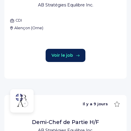
AB Stratégies Equilibre Inc.
CDI
Alençon
(
Orne
)
Voir le job
Sauve
Il y a
9 jours
Demi-Chef de Partie H/F
AB Stratégies Equilibre Inc.