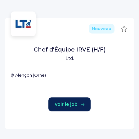
Sauve
Nouveau
Chef d'Équipe IRVE (H/F)
Ltd.
Alençon
(
Orne
)
Voir le job