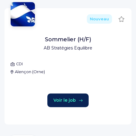
Sauve
Nouveau
Sommelier (H/F)
AB Stratégies Equilibre
CDI
Alençon
(
Orne
)
Voir le job