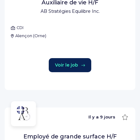
Auxiliaire de vie H/F
AB Stratégies Equilibre Inc.
CDI
Alençon
(
Orne
)
Voir le job
Sauve
Il y a
9 jours
Employé de grande surface H/F