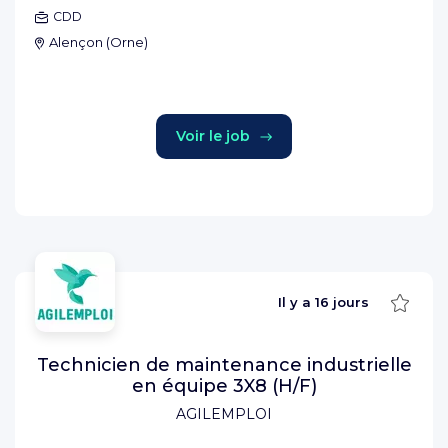
CDD
Alençon
(
Orne
)
Voir le job
Sauve
Il y a
16 jours
Technicien de maintenance industrielle
en équipe 3X8 (H/F)
AGILEMPLOI