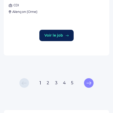
CDI
Alençon
(
Orne
)
Voir le job
1
2
3
4
5