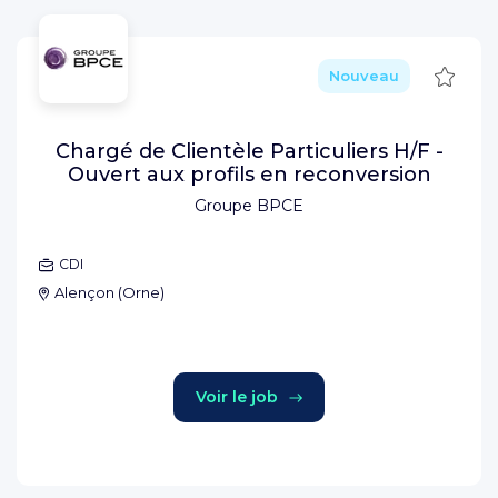
Sauve
Nouveau
Chargé de Clientèle Particuliers H/F -
Ouvert aux profils en reconversion
Groupe BPCE
CDI
Alençon
(
Orne
)
Voir le job