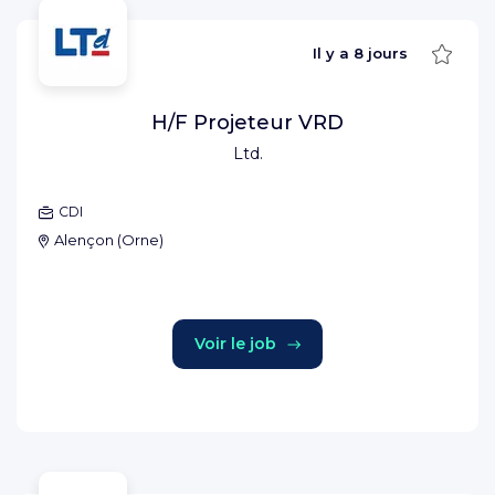
Sauve
Il y a
8 jours
H/F Projeteur VRD
Ltd.
CDI
Alençon
(
Orne
)
Voir le job