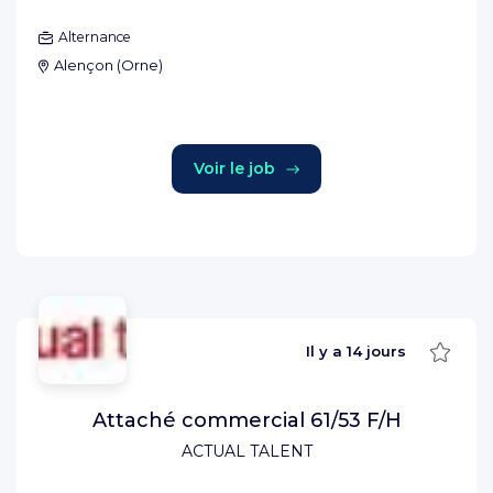
Alternance
Alençon
(
Orne
)
Voir le job
Sauve
Il y a
14 jours
Attaché commercial 61/53 F/H
ACTUAL TALENT