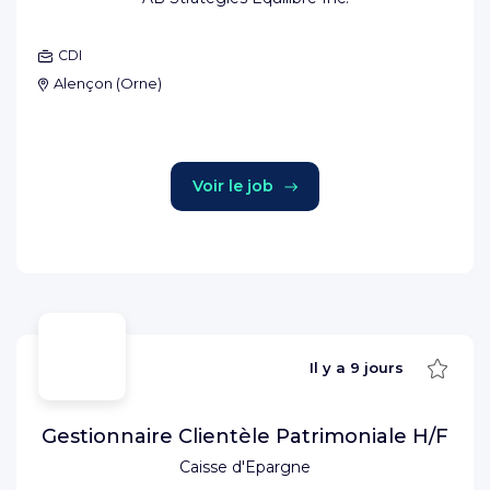
CDI
Alençon
(
Orne
)
Voir le job
Sauve
Il y a
9 jours
Gestionnaire Clientèle Patrimoniale H/F
Caisse d'Epargne