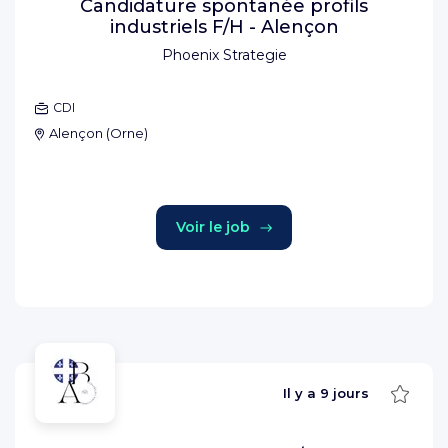
Candidature spontanée profils
industriels F/H - Alençon
Phoenix Strategie
CDI
Alençon
(
Orne
)
Voir le job
Sauve
Il y a
9 jours