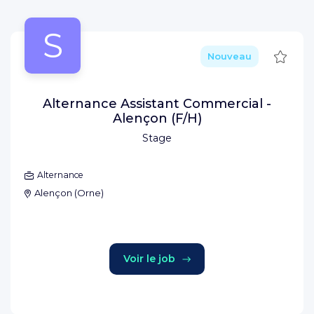
S
Sauve
Nouveau
Alternance Assistant Commercial -
Alençon (F/H)
Stage
Alternance
Alençon
(
Orne
)
Voir le job