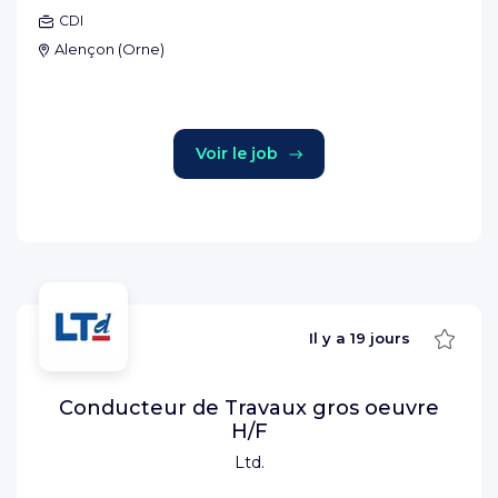
CDI
Alençon
(
Orne
)
Voir le job
Sauve
Il y a
19 jours
Conducteur de Travaux gros oeuvre
H/F
Ltd.