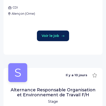
CDI
Alençon
(
Orne
)
Voir le job
S
Sauve
Il y a
10 jours
Alternance Responsable Organisation
et Environnement de Travail F/H
Stage