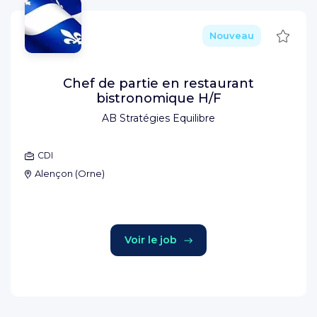
Sauve
Nouveau
Chef de partie en restaurant
bistronomique H/F
AB Stratégies Equilibre
CDI
Alençon
(
Orne
)
Voir le job