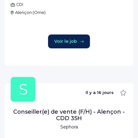
CDI
Alençon
(
Orne
)
Voir le job
S
Sauve
Il y a
16 jours
Conseiller(e) de vente (F/H) - Alençon -
CDD 35H
Sephora